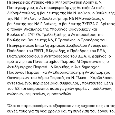
Περιφέρειας Αττικής «Νέα Μητροπολιτική Αρχή» κ. Ν.
Παπαγεωργίου, ο Αντιπεριφερειάρχης Δυτικής Αττικής,
Λ.Κοσμόπουλος, η βουλευτής της ΝΔ Ν. Δούνια, ο βουλευτής
της ΝΔ Γ.Μελάς, ο βουλευτής της ΝΔ Ν.Μανωλάκος, ο
βουλευτής της ΝΔ Ε.Λιάκος, ο βουλευτής ΣΥΡΙΖΑ Θ. Δρίτσας
ο πρώην Αναπληρωτής Υπουργός Οικονομικών και
Βουλευτής ΣΥΡΙΖΑ. Τρ.Αλεξιάδης, ο Αντιπρόεδρος της
Βουλής και Βουλευτής ΝΔ, Γ.Τραγάκης, ο Προέδρος του
Περιφερειακού Επιμελητηριακού Συμβουλίου Αττικής και
Πρόεδρος του ΕΒΕΠ , Β.Κορκίδης, ο Πρόεδρος του Ε.Ε.Α,
Ι.Χατζηθεοδοσίου, ο Αντιπρόεδρος του Β.Ε.Α. Κ. Δαμίγος, ο
πρύτανης του Πανεπιστημίου Πειραιά, Μ.Σφακιανάκης, ο
Αντιδήμαρχος Πειραιά , Δ.Καρύδης, η Αντιδήμαρχος
Πρασίνου Πειραιά , κα Αντ.Καρακατσάνη, η Αντιδήμαρχος
Οικονομικών του Δήμου Πειραιά, κα Ν. Γλύκα – Χαρβαλάκου,
εντεταλμένοι περιφερειακοί σύμβουλοι, , πολιτευτές, μέλη
του ΔΣ και εκπρόσωποι παραγωγικών φορέων, συλλόγων,
ενώσεων, σωματείων, ομοσπονδιών .
Όλοι οι παρευρισκόμενοι εξέφρασαν τις ευχαριστίες και τι
ευχές τους για τη νέα χρονιά και τη συνέχιση του έργου το