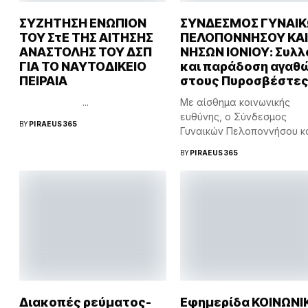
ΣΥΖΗΤΗΣΗ ΕΝΩΠΙΟΝ
ΣΥΝΔΕΣΜΟΣ ΓΥΝΑΙ
ΤΟΥ ΣτΕ ΤΗΣ ΑΙΤΗΣΗΣ
ΠΕΛΟΠΟΝΝΗΣΟΥ ΚΑΙ
ΑΝΑΣΤΟΛΗΣ ΤΟΥ ΔΣΠ
ΝΗΣΩΝ ΙΟΝΙΟΥ: Συλλ
ΓΙΑ ΤΟ ΝΑΥΤΟΔΙΚΕΙΟ
και παράδοση αγαθ
ΠΕΙΡΑΙΑ
στους Πυροσβέστε
...
Με αίσθημα κοινωνικής
ευθύνης, ο Σύνδεσμος
BY
PIRAEUS365
Γυναικών Πελοποννήσου κ
Νήσων Ιονίου συμμετείχε...
BY
PIRAEUS365
Διακοπές ρεύματος-
Εφημερίδα ΚΟΙΝΩΝΙ