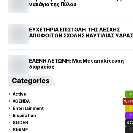
ναυάγιο της Πύλου
ΕΥΧΕΤΗΡΙΑ ΕΠΙΣΤΟΛΗ ΤΗΣ ΛΕΣΧΗΣ
ΑΠΟΦΟΙΤΩΝ ΣΧΟΛΗΣ ΝΑΥΤΙΛΙΑΣ ΥΔΡΑ
ΕΛΕΝΗ ΛΕΤΩΝΗ: Μια Μεταπολίτευση
διαρκείας
Categories
Active
2
AGENDA
3,52
Entertainment
2
Inspiration
1
SLIDER
97
SNAME
1