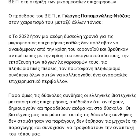
Β.Ε.Π. στη στήριξη των μικρομεσαίων επιχειρήσεων .
Ο πρόεδρος του Β.Ε.Π., κ.
Γιώργος Παπαμανώλης-Ντόζας
στον χαιρετισμό του μεταξύ άλλων τόνισε :
« Το 2022 ήταν μια ακόμη δύσκολη χρονιά για τις
μικρομεσαίες επιχειρήσεις καθώς δεν πρόλαβαν να
ανακάμψουν από την κρίση του κορονοϊού και βρέθηκαν
αντιμέτωπες με την κρίση του ενεργειακού κόστους, την
εκτόξευση των πάγιων λογαριασμών τους, τις
πληθωριστικές πιέσεις, τον πρωτοφανή πληθωρισμό,
συνέπεια όλων αυτών να καλλιεργηθεί ένα ανασφαλές
επιχειρηματικό περιβάλλον.
Παρά όμως τις δύσκολες συνθήκες οι ελληνικές βιοτεχνικές
μεταποιητικές επιχειρήσεις, απέδειξαν ότι αντέχουν,
δημιουργούν και προοδεύουν ακόμα και στα δύσκολα . Οι
βιοτέχνες μας που μέσα σε αυτές τις δύσκολες συνθήκες
δεν σταμάτησαν να παράγουν, δεν έσβησαν τις μηχανές τη
παραγωγής και συνέχισαν να τροφοδοτούν την ανάπτυξη
του τόπου μας.