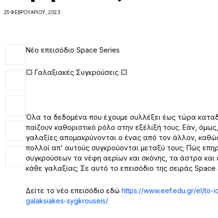
25 ΦΕΒΡΟΥΑΡΊΟΥ, 2023
Νέο επεισόδιο Space Series
💥 Γαλαξιακές Συγκρούσεις 💥
Όλα τα δεδομένα που έχουμε συλλέξει έως τώρα καταδ
παίζουν καθοριστικό ρόλο στην εξέλιξή τους. Εάν, όμως
γαλαξίες απομακρύνονται ο ένας από τον άλλον, καθώς
πολλοί απ’ αυτούς συγκρούονται μεταξύ τους; Πώς επη
συγκρούσεων τα νέφη αερίων και σκόνης, τα άστρα και ο
κάθε γαλαξίας; Σε αυτό το επεισόδιο της σειράς Space S
Δείτε το νέο επεισόδιο εδώ
https://www.eef.edu.gr/el/to-
galaksiakes-sygkrouseis/