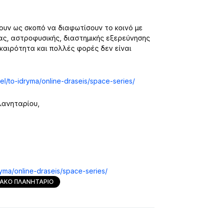
χουν ως σκοπό να διαφωτίσουν το κοινό με
ας, αστροφυσικής, διαστημικής εξερεύνησης
ικαιρότητα και πολλές φορές δεν είναι
/el/to-idryma/online-draseis/space-series/
λανηταρίου,
ryma/online-draseis/space-series/
ΙΑΚΟ ΠΛΑΝΗΤΑΡΙΟ