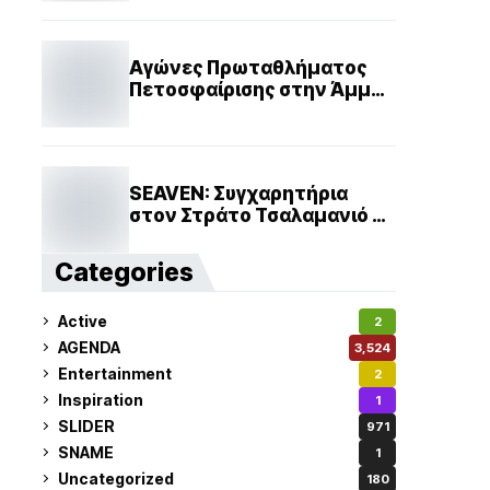
του 2024!
Αγώνες Πρωταθλήματος
Πετοσφαίρισης στην Άμμο
(Beach Volley) ανδρών και
γυναικών των Ενόπλων
Δυνάμεων και των
Σωμάτων Ασφαλείας έτους
SEAVEN: Συγχαρητήρια
2025
στον Στράτο Τσαλαμανιό Α΄
Αντιπρόεδρο ΕΕΝΜΑ
Categories
Active
2
AGENDA
3,524
Entertainment
2
Inspiration
1
SLIDER
971
SNAME
1
Uncategorized
180