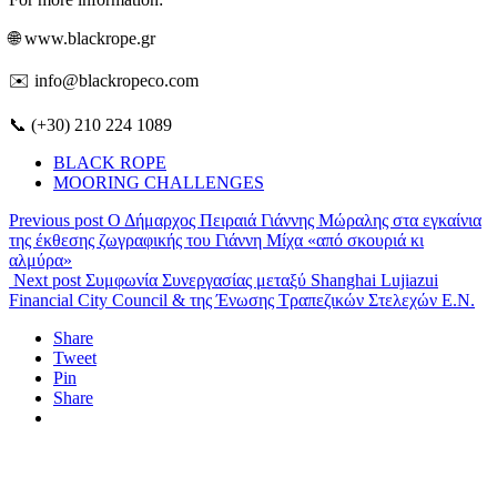
🌐 www.blackrope.gr
✉️ info@blackropeco.com
📞 (+30) 210 224 1089
BLACK ROPE
MOORING CHALLENGES
Previous post
Ο Δήμαρχος Πειραιά Γιάννης Μώραλης στα εγκαίνια
της έκθεσης ζωγραφικής του Γιάννη Μίχα «από σκουριά κι
αλμύρα»
Next post
Συμφωνία Συνεργασίας μεταξύ Shanghai Lujiazui
Financial City Council & της Ένωσης Τραπεζικών Στελεχών Ε.Ν.
Share
Tweet
Pin
Share