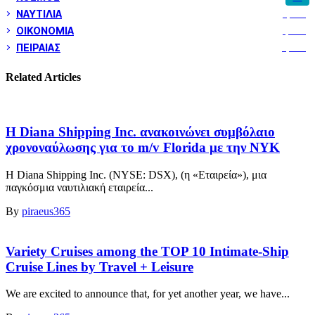
ΝΑΥΤΙΛΙΑ
5,359
ΟΙΚΟΝΟΜΙΑ
1,800
ΠΕΙΡΑΙΑΣ
3,260
Related Articles
Η Diana Shipping Inc. ανακοινώνει συμβόλαιο
χρονοναύλωσης για το m/v Florida με την NYK
Η Diana Shipping Inc. (NYSE: DSX), (η «Εταιρεία»), μια
παγκόσμια ναυτιλιακή εταιρεία...
By
piraeus365
Variety Cruises among the TOP 10 Intimate-Ship
Cruise Lines by Travel + Leisure
We are excited to announce that, for yet another year, we have...