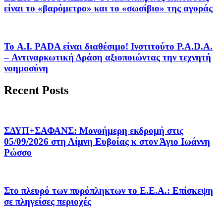
είναι το «βαρόμετρο» και το «σωσίβιο» της αγοράς
Το A.I. PADA είναι διαθέσιμο! Ινστιτούτο P.A.D.A.
– Αντιναρκωτική Δράση αξιοποιώντας την τεχνητή
νοημοσύνη
Recent Posts
ΣΔΥΠ+ΣΑΦΑΝΣ: Μονοήμερη εκδρομή στις
05/09/2026 στη Λίμνη Ευβοίας κ στον Άγιο Ιωάννη
Ρώσσο
Στο πλευρό των πυρόπληκτων το Ε.Ε.Α.: Επίσκεψη
σε πληγείσες περιοχές