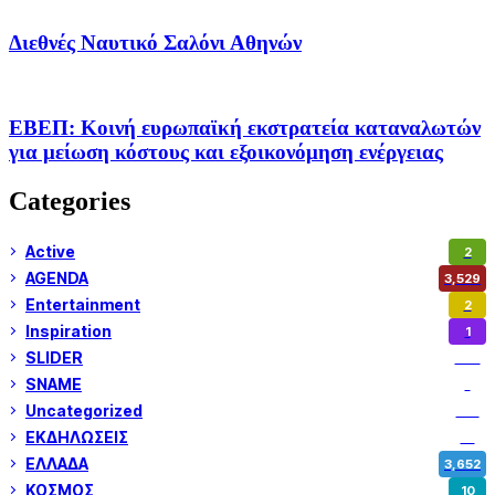
Διεθνές Ναυτικό Σαλόνι Αθηνών
ΕΒΕΠ: Κοινή ευρωπαϊκή εκστρατεία καταναλωτών
για μείωση κόστους και εξοικονόμηση ενέργειας
Categories
Active
2
AGENDA
3,529
Entertainment
2
Inspiration
1
SLIDER
974
SNAME
1
Uncategorized
180
ΕΚΔΗΛΩΣΕΙΣ
14
ΕΛΛΑΔΑ
3,652
ΚΟΣΜΟΣ
10