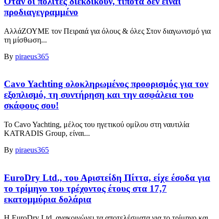
Όταν οι πολίτες διεκδικούν, τίποτα δεν είναι
προδιαγεγραμμένο
ΑλλάΖΟΥΜΕ τον Πειραιά για όλους & όλες Στον διαγωνισμό για
τη μίσθωση...
By
piraeus365
Cavo Yachting ολοκληρωμένος προορισμός για τον
εξοπλισμό, τη συντήρηση και την ασφάλεια του
σκάφους σου!
Το Cavo Yachting, μέλος του ηγετικού ομίλου στη ναυτιλία
KATRADIS Group, είναι...
By
piraeus365
EuroDry Ltd., του Αριστείδη Πίττα, είχε έσοδα για
το τρίμηνο του τρέχοντος έτους στα 17,7
εκατομμύρια δολάρια
Η EuroDry Ltd. ανακοινώνει τα αποτελέσματα για το τρίμηνο και