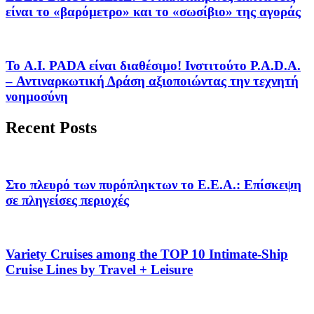
είναι το «βαρόμετρο» και το «σωσίβιο» της αγοράς
Το A.I. PADA είναι διαθέσιμο! Ινστιτούτο P.A.D.A.
– Αντιναρκωτική Δράση αξιοποιώντας την τεχνητή
νοημοσύνη
Recent Posts
Στο πλευρό των πυρόπληκτων το Ε.Ε.Α.: Επίσκεψη
σε πληγείσες περιοχές
Variety Cruises among the TOP 10 Intimate-Ship
Cruise Lines by Travel + Leisure