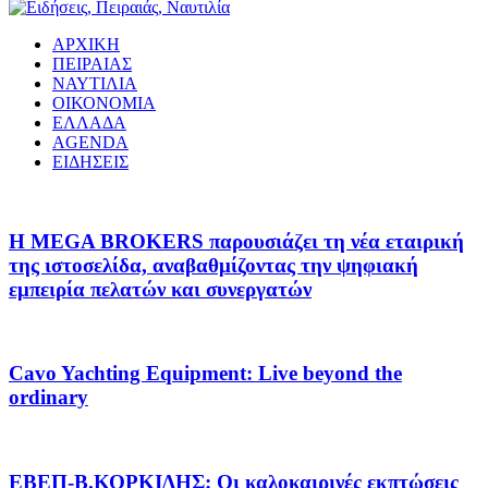
ΑΡΧΙΚΗ
ΠΕΙΡΑΙΑΣ
ΝΑΥΤΙΛΙΑ
ΟΙΚΟΝΟΜΙΑ
ΕΛΛΑΔΑ
AGENDA
ΕΙΔΗΣΕΙΣ
Η MEGA BROKERS παρουσιάζει τη νέα εταιρική
της ιστοσελίδα, αναβαθμίζοντας την ψηφιακή
εμπειρία πελατών και συνεργατών
Cavo Yachting Equipment: Live beyond the
ordinary
EΒΕΠ-Β.ΚΟΡΚΙΔΗΣ: Οι καλοκαιρινές εκπτώσεις