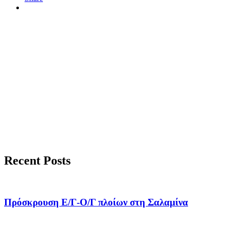
Recent Posts
Πρόσκρουση Ε/Γ-Ο/Γ πλοίων στη Σαλαμίνα