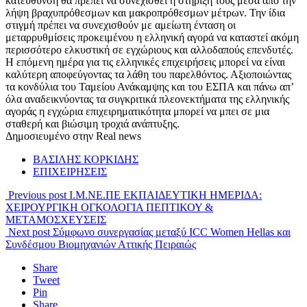
κατεύθυνση θα πρέπει να συνεχισθεί η στήριξή τους μέσα από την
λήψη βραχυπρόθεσμων και μακροπρόθεσμων μέτρων. Την ίδια
στιγμή πρέπει να συνεχισθούν με αμείωτη ένταση οι
μεταρρυθμίσεις προκειμένου η ελληνική αγορά να καταστεί ακόμη
περισσότερο ελκυστική σε εγχώριους και αλλοδαπούς επενδυτές.
Η επόμενη ημέρα για τις ελληνικές επιχειρήσεις μπορεί να είναι
καλύτερη αποφεύγοντας τα λάθη του παρελθόντος. Αξιοποιώντας
τα κονδύλια του Ταμείου Ανάκαμψης και του ΕΣΠΑ και πάνω απ’
όλα αναδεικνύοντας τα συγκριτικά πλεονεκτήματα της ελληνικής
αγοράς η εγχώρια επιχειρηματικότητα μπορεί να μπει σε μια
σταθερή και βιώσιμη τροχιά ανάπτυξης.
Δημοσιευμένο στην Real news
ΒΑΣΙΛΗΣ ΚΟΡΚΙΔΗΣ
ΕΠΙΧΕΙΡΗΣΕΙΣ
Previous post
Ι.Μ.ΝΕ.ΠΕ ΕΚΠΑΙΔΕΥΤΙΚΗ ΗΜΕΡΙΔΑ:
ΧΕΙΡΟΥΡΓΙΚΗ ΟΓΚΟΛΟΓΙΑ ΠΕΠΤΙΚΟΥ &
ΜΕΤΑΜΟΣΧΕΥΣΕΙΣ
Next post
Σύμφωνο συνεργασίας μεταξύ ICC Women Hellas και
Συνδέσμου Βιομηχανιών Αττικής Πειραιώς
Share
Tweet
Pin
Share