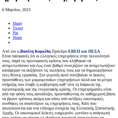
6 Μαρτίου, 2023
Share
Tweet
Pin
Share
Από τον κ
.
Βασίλη Κορκίδη
Πρόεδρο
ΕΒΕΠ και ΠΕΣΑ
Είναι πασιφανές ότι οι ελληνικές επιχειρήσεις στην πλειονότητά
τους, παρά τις πρωτοφανείς κρίσεις που κλήθηκαν να
αντιμετωπίσουν και έως έναν βαθμό συνεχίζουν να αντιμετωπίζουν
κατάφεραν να αυξήσουν τις πωλήσεις τους και να δημιουργήσουν
νέες θέσεις εργασίας. Στο γεγονός αυτό συνέβαλαν οι άοκνες
προσπάθειες των μικρομεσαίων επιχειρήσεων αλλά και τα μέτρα
στήριξης που έλαβε η κυβέρνηση καθ’ όλη τη διάρκεια της
υγειονομικής και της ενεργειακής κρίσης. Οι επιχειρηματίες είναι
από την φύση τους αισιόδοξοι, προσπαθώντας σε καθημερινή βάση
να βρουν τρόπους ακόμη και κάτω από αντίξοες οικονομικές
συνθήκες να αναπτύξουν τις επιχειρήσεις τους. Κάτι που
αποτυπώνεται και στα επίσημα στοιχεία της Ελληνικής Στατιστικής
Αρχής. Οι οικονομικοί δείκτες ευημερούν, ωστόσο η ανάγνωσή
τους πρέπει να γίνεται με ιδιαίτερη προσοχή προκειμένου να