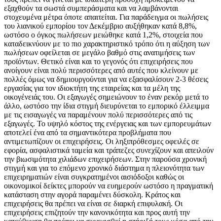
εξαχθούν τα σωστά συμπεράσματα και να λαμβάνονται
στοχευμένα μέτρα όποτε απαιτείται. Για παράδειγμα οι πωλήσεις
του λιανικού εμπορίου τον Δεκέμβριο αυξήθηκαν κατά 8,8%,
ωστόσο ο όγκος πωλήσεων μειώθηκε κατά 1,2%, στοιχεία που
καταδεικνύουν με το πιο χαρακτηριστικό τρόπο ότι η αύξηση των
πωλήσεων οφείλεται σε μεγάλο βαθμό στις ανατιμήσεις των
προϊόντων. Θετικό είναι και το γεγονός ότι επιχειρήσεις που
ανοίγουν είναι πολύ περισσότερες από αυτές που κλείνουν με
πολλές όμως να δημιουργούνται για να εξασφαλίσουν 2-3 θέσεις
εργασίας για τον ιδιοκτήτη της εταιρείας και τα μέλη της
οικογένειάς του. Οι εξαγωγές σημειώνουν το έναν ρεκόρ μετά το
άλλο, ωστόσο την ίδια στιγμή διευρύνεται το εμπορικό έλλειμμα
με τις εισαγωγές να παραμένουν πολύ περισσότερες από τις
εξαγωγές. Το υψηλό κόστος της ενέργειας και των εμπορευμάτων
αποτελεί ένα από τα σημαντικότερα προβλήματα που
αντιμετωπίζουν οι επιχειρήσεις. Οι ληξιπρόθεσμες οφειλές σε
εφορία, ασφαλιστικά ταμεία και τράπεζες συνεχίζουν και απειλούν
την βιωσιμότητα χιλιάδων επιχειρήσεων. Στην παρούσα χρονική
στιγμή και για το επόμενο χρονικό διάστημα η πλειονότητα των
επιχειρηματιών είναι συγκρατημένοι αισιόδοξοι καθώς οι
οικονομικοί δείκτες μπορούν να ευημερούν ωστόσο η πραγματική
κατάσταση στην αγορά παραμένει δύσκολη. Κράτος και
επιχειρήσεις θα πρέπει να είναι σε διαρκή επιφυλακή. Οι
επιχειρήσεις επιζητούν την κανονικότητα και προς αυτή την