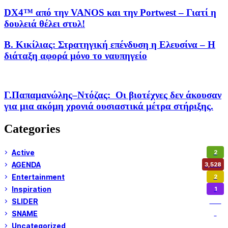
DX4™ από την VANOS και την Portwest – Γιατί η
δουλειά θέλει στυλ!
Β. Κικίλιας: Στρατηγική επένδυση η Ελευσίνα – Η
διάταξη αφορά μόνο το ναυπηγείο
Γ.Παπαμανώλης–Ντόζας: Οι βιοτέχνες δεν άκουσαν
για μια ακόμη χρονιά ουσιαστικά μέτρα στήριξης.
Categories
Active
2
AGENDA
3,528
Entertainment
2
Inspiration
1
SLIDER
974
SNAME
1
Uncategorized
180