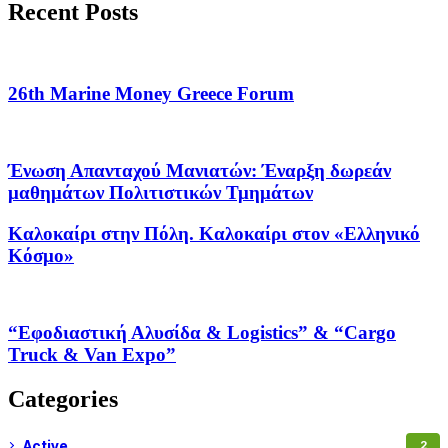
Recent Posts
26th Marine Money Greece Forum
Ένωση Απανταχού Μανιατών: Έναρξη δωρεάν
μαθημάτων Πολιτιστικών Τμημάτων
Καλοκαίρι στην Πόλη. Καλοκαίρι στον «Ελληνικό
Κόσμο»
“Εφοδιαστική Αλυσίδα & Logistics” & “Cargo
Truck & Van Expo”
Categories
Active
2