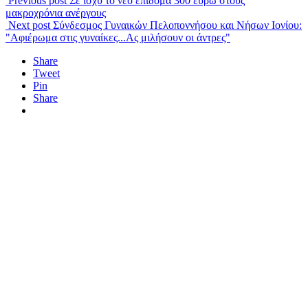
Previous post
Σε ισχύ το νέο επίδομα 300 ευρώ στους
μακροχρόνια ανέργους
Next post
Σύνδεσμος Γυναικών Πελοποννήσου και Νήσων Ιονίου:
"Αφιέρωμα στις γυναίκες...Ας μιλήσουν οι άντρες"
Share
Tweet
Pin
Share