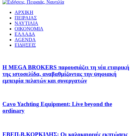
ΑΡΧΙΚΗ
ΠΕΙΡΑΙΑΣ
ΝΑΥΤΙΛΙΑ
ΟΙΚΟΝΟΜΙΑ
ΕΛΛΑΔΑ
AGENDA
ΕΙΔΗΣΕΙΣ
Η MEGA BROKERS παρουσιάζει τη νέα εταιρική
της ιστοσελίδα, αναβαθμίζοντας την ψηφιακή
εμπειρία πελατών και συνεργατών
Cavo Yachting Equipment: Live beyond the
ordinary
EΒΕΠ-Β.ΚΟΡΚΙΔΗΣ: Οι καλοκαιρινές εκπτώσεις