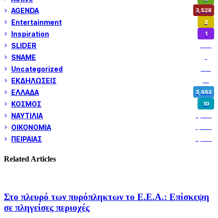
AGENDA
3,528
Entertainment
2
Inspiration
1
SLIDER
974
SNAME
1
Uncategorized
180
ΕΚΔΗΛΩΣΕΙΣ
14
ΕΛΛΑΔΑ
3,652
ΚΟΣΜΟΣ
10
ΝΑΥΤΙΛΙΑ
5,358
ΟΙΚΟΝΟΜΙΑ
1,800
ΠΕΙΡΑΙΑΣ
3,259
Related Articles
Στο πλευρό των πυρόπληκτων το Ε.Ε.Α.: Επίσκεψη
σε πληγείσες περιοχές