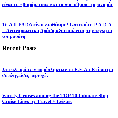
είναι το «βαρόμετρο» και το «σωσίβιο» της αγοράς
Το A.I. PADA είναι διαθέσιμο! Ινστιτούτο P.A.D.A.
– Αντιναρκωτική Δράση αξιοποιώντας την τεχνητή
νοημοσύνη
Recent Posts
Στο πλευρό των πυρόπληκτων το Ε.Ε.Α.: Επίσκεψη
σε πληγείσες περιοχές
Variety Cruises among the TOP 10 Intimate-Ship
Cruise Lines by Travel + Leisure