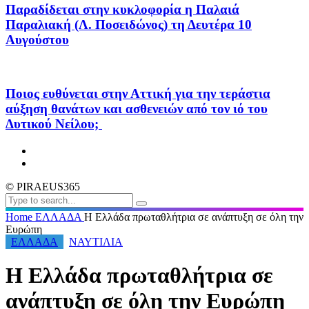
Παραδίδεται στην κυκλοφορία η Παλαιά
Παραλιακή (Λ. Ποσειδώνος) τη Δευτέρα 10
Αυγούστου
Ποιος ευθύνεται στην Αττική για την τεράστια
αύξηση θανάτων και ασθενειών από τον ιό του
Δυτικού Νείλου;
© PIRAEUS365
Home
ΕΛΛΑΔΑ
Η Ελλάδα πρωταθλήτρια σε ανάπτυξη σε όλη την
Ευρώπη
ΕΛΛΑΔΑ
ΝΑΥΤΙΛΙΑ
Η Ελλάδα πρωταθλήτρια σε
ανάπτυξη σε όλη την Ευρώπη