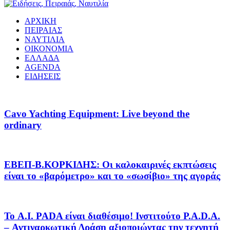
ΑΡΧΙΚΗ
ΠΕΙΡΑΙΑΣ
ΝΑΥΤΙΛΙΑ
ΟΙΚΟΝΟΜΙΑ
ΕΛΛΑΔΑ
AGENDA
ΕΙΔΗΣΕΙΣ
Cavo Yachting Equipment: Live beyond the
ordinary
EΒΕΠ-Β.ΚΟΡΚΙΔΗΣ: Οι καλοκαιρινές εκπτώσεις
είναι το «βαρόμετρο» και το «σωσίβιο» της αγοράς
Το A.I. PADA είναι διαθέσιμο! Ινστιτούτο P.A.D.A.
– Αντιναρκωτική Δράση αξιοποιώντας την τεχνητή