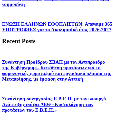
νοημοσύνη
ΕΝΩΣΗ ΕΛΛΗΝΩΝ ΕΦΟΠΛΙΣΤΩΝ: Απένειμε 365
ΥΠΟΤΡΟΦΙΕΣ για το Ακαδημαϊκό έτος 2026-2027
Recent Posts
Συνάντηση Προέδρου ΣΒΑΠ με τον Αντιπρόεδρο
της Κυβέρνησης– Κατάθεση προτάσεων για το
φορολογικό, χωροταξικό και εργασιακό πλαίσιο της
Μεταποίησης, με έμφαση στην Αττική
Συνάντηση συνεργασίας Ε.Β.Ε.Π. με τον υπουργό
Ανάπτυξης ενόψει ΔΕΘ «Κοστολόγηση των
προτάσεων του Ε.Β.Ε.Π.»