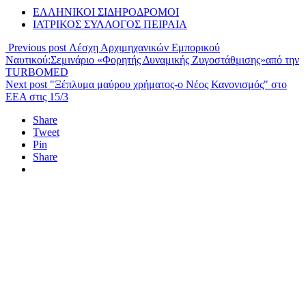
ΕΛΛΗΝΙΚΟΙ ΣΙΔΗΡΟΔΡΟΜΟΙ
ΙΑΤΡΙΚΟΣ ΣΥΛΛΟΓΟΣ ΠΕΙΡΑΙΑ
Previous post
Λέσχη Αρχιμηχανικών Εμπορικού
Ναυτικού:Σεμινάριο «Φορητής Δυναμικής Ζυγοστάθμισης»από την
TURBOMED
Next post
"Ξέπλυμα μαύρου χρήματος-ο Νέος Κανονισμός" στο
ΕΕΑ στις 15/3
Share
Tweet
Pin
Share