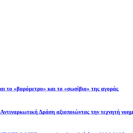
ι το «βαρόμετρο» και το «σωσίβιο» της αγοράς
 – Αντιναρκωτική Δράση αξιοποιώντας την τεχνητή νοη