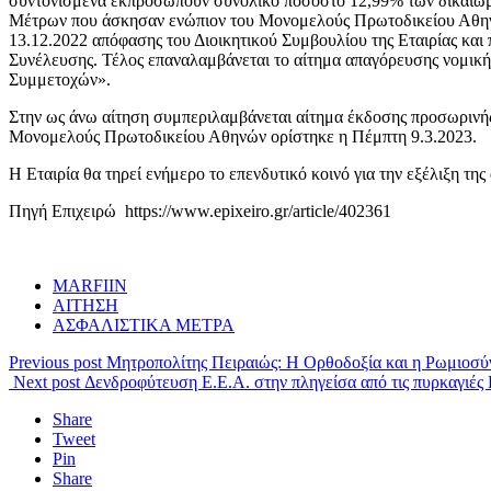
συντονισμένα εκπροσωπούν συνολικό ποσοστό 12,99% των δικαιωμά
Μέτρων που άσκησαν ενώπιον του Μονομελούς Πρωτοδικείου Αθηνών κ
13.12.2022 απόφασης του Διοικητικού Συμβουλίου της Εταιρίας και
Συνέλευσης. Τέλος επαναλαμβάνεται το αίτημα απαγόρευσης νομικής
Συμμετοχών».
Στην ως άνω αίτηση συμπεριλαμβάνεται αίτημα έκδοσης προσωρινής
Μονομελούς Πρωτοδικείου Αθηνών ορίστηκε η Πέμπτη 9.3.2023.
Η Εταιρία θα τηρεί ενήμερο το επενδυτικό κοινό για την εξέλιξη της
Πηγή Επιχειρώ https://www.epixeiro.gr/article/402361
MARFIIN
ΑΙΤΗΣΗ
ΑΣΦΑΛΙΣΤΙΚΑ ΜΕΤΡΑ
Previous post
Μητροπολίτης Πειραιώς: Η Ορθοδοξία και η Ρωμιοσύν
Next post
Δενδροφύτευση Ε.Ε.Α. στην πληγείσα από τις πυρκαγιέ
Share
Tweet
Pin
Share