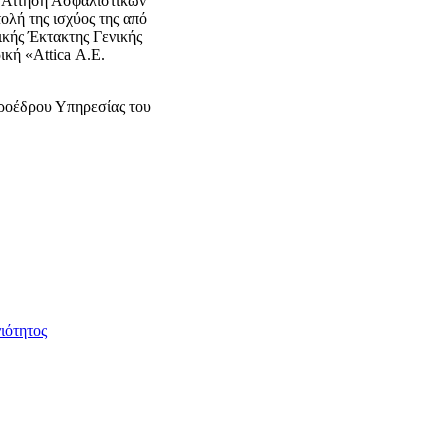
α Αίτηση Ασφαλιστικών
ολή της ισχύος της από
ικής Έκτακτης Γενικής
ική «Attica Α.Ε.
Προέδρου Υπηρεσίας του
ιότητος