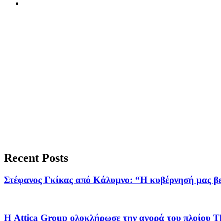
Recent Posts
Στέφανος Γκίκας από Κάλυμνο: “Η κυβέρνησή μας βε
Η Attica Group ολοκλήρωσε την αγορά του πλοίου 