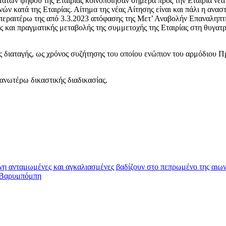
των ψήφου της Εταιρίας κοινοποίησαν σήμερα προς την Εταιρία νέ
ατά της Εταιρίας. Αίτημα της νέας Αίτησης είναι και πάλι η αναστ
 περαιτέρω της από 3.3.2023 απόφασης της Μετ’ Αναβολήν Επαναληπτ
 και πραγματικής μεταβολής της συμμετοχής της Εταιρίας στη θυγατρ
 διαταγής, ως χρόνος συζήτησης του οποίου ενώπιον του αρμόδιου 
 ανωτέρω δικαστικής διαδικασίας.
η ανταμωμένες και αγκαλιασμένες βαδίζουν στο πεπρωμένο της αιων
ς Βαρυμπόμπη