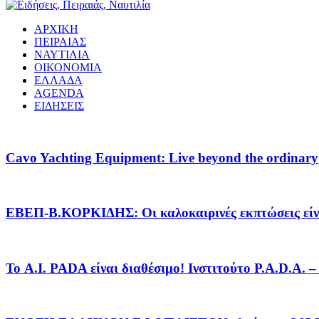
ΑΡΧΙΚΗ
ΠΕΙΡΑΙΑΣ
ΝΑΥΤΙΛΙΑ
ΟΙΚΟΝΟΜΙΑ
ΕΛΛΑΔΑ
AGENDA
ΕΙΔΗΣΕΙΣ
Cavo Yachting Equipment: Live beyond the ordinary
EΒΕΠ-Β.ΚΟΡΚΙΔΗΣ: Οι καλοκαιρινές εκπτώσεις είνα
Το A.I. PADA είναι διαθέσιμο! Ινστιτούτο P.A.D.A.