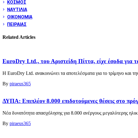
ΚΟΣΜΟΣ
ΝΑΥΤΙΛΙΑ
ΟΙΚΟΝΟΜΙΑ
ΠΕΙΡΑΙΑΣ
Related Articles
EuroDry Ltd., του Αριστείδη Πίττα, είχε έσοδα για 
Η EuroDry Ltd. ανακοινώνει τα αποτελέσματα για το τρίμηνο και την
By
piraeus365
ΔΥΠΑ: Επιπλέον 8.000 επιδοτούμενες θέσεις στο πρ
Νέα δυνατότητα απασχόλησης για 8.000 ανέργους μεγαλύτερης ηλικί
By
piraeus365