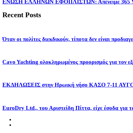
ΕΝΩΣΗ ΕΛΛΗΝΩΝ ΕΦΟΠΛΙΣΤΩΝ: Απένειμε 365 ΥΠ
Recent Posts
Όταν οι πολίτες διεκδικούν, τίποτα δεν είναι προδια
Cavo Yachting ολοκληρωμένος προορισμός για τον εξ
ΕΚΔΗΛΩΣΕΙΣ στην Ηρωική νήσο ΚΑΣΟ 7-11 ΑΥ
EuroDry Ltd., του Αριστείδη Πίττα, είχε έσοδα για 