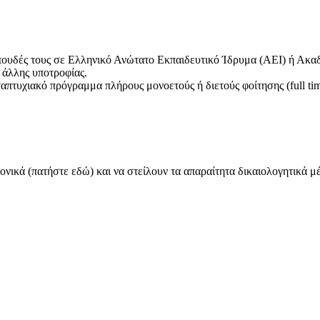
 σπουδές τους σε Ελληνικό Ανώτατο Εκπαιδευτικό Ίδρυμα (ΑΕΙ) ή Ακ
ι άλλης υποτροφίας.
τυχιακό πρόγραμμα πλήρους μονοετούς ή διετούς φοίτησης (full time
ονικά (πατήστε εδώ) και να στείλουν τα απαραίτητα δικαιολογητικά μ