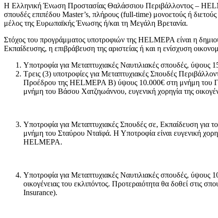
Η Ελληνική Ένωση Προστασίας Θαλάσσιου Περιβάλλοντος – HELMEP
σπουδές επιπέδου Master’s, πλήρους (full-time) μονοετούς ή διετ
μέλος της Ευρωπαϊκής Ένωσης ή/και τη Μεγάλη Βρετανία.
Στόχος του προγράμματος υποτροφιών της HELMEPA είναι η δημιουρ
Εκπαίδευσης, η επιβράβευση της αριστείας ή και η ενίσχυση οικον
Υποτροφία για Μεταπτυχιακές Ναυτιλιακές σπουδές, ύψους 
Τρεις (3) υποτροφίες για Μεταπτυχιακές Σπουδές Περιβάλλο
Προέδρου της HELMEPA Β) ύψους 10.000€ στη μνήμη του Γεωρ
μνήμη του Βάσου Χατζηωάννου, ευγενική χορηγία της οικογέν
Υποτροφία για Μεταπτυχιακές Σπουδές σε, Εκπαίδευση για τ
μνήμη του Σταύρου Νταϊφά. Η Υποτροφία είναι ευγενική χορηγ
HELMEPA.
Υποτροφία για Μεταπτυχιακές Ναυτιλιακές σπουδές, ύψους 10
οικογένειας του εκλιπόντος. Προτεραιότητα θα δοθεί στις σπ
Insurance).