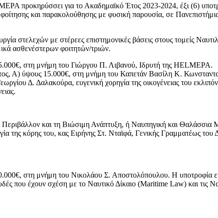
A προκηρύσσει για το Ακαδημαϊκό Έτος 2023-2024, έξι (6) υποτρο
ούς φοίτησης και παρακολούθησης με φυσική παρουσία, σε Πανεπιστήμ
γία στελεχών με στέρεες επιστημονικές βάσεις στους τομείς Ναυτιλ
ομικά ασθενέστερων φοιτητών/τριών.
15.000€, στη μνήμη του Γιώργου Π. Λιβανού, Ιδρυτή της HELMEPA.
ντος, Α) ύψους 15.000€, στη μνήμη του Καπετάν Βασίλη Κ. Κωνσταντ
γίου Δ. Δαλακούρα, ευγενική χορηγία της οικογένειας του εκλιπόντ
ειας.
ο Περιβάλλον και τη Βιώσιμη Ανάπτυξη, ή Ναυπηγική και Θαλάσσια 
ία της κόρης του, κας Ειρήνης Στ. Νταϊφά, Γενικής Γραμματέως του 
.000€, στη μνήμη του Νικολάου Σ. Αποστολόπουλου. Η υποτροφία είν
ουδές που έχουν σχέση με το Ναυτικό Δίκαιο (Maritime Law) και τις 