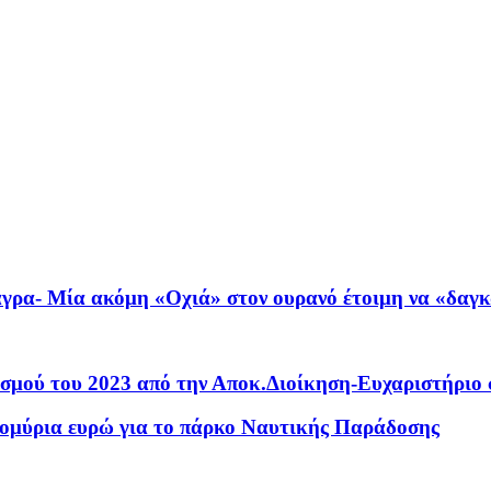
γρα- Μία ακόμη «Οχιά» στον ουρανό έτοιμη να «δαγκ
γισμού του 2023 από την Αποκ.Διοίκηση-Ευχαριστήρι
τομύρια ευρώ για το πάρκο Ναυτικής Παράδοσης