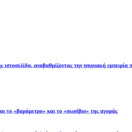
ιστοσελίδα, αναβαθμίζοντας την ψηφιακή εμπειρία π
ι το «βαρόμετρο» και το «σωσίβιο» της αγοράς