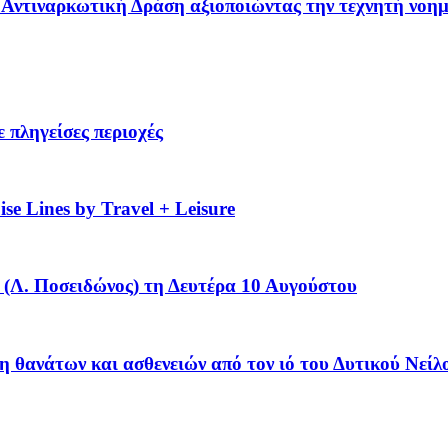
 – Αντιναρκωτική Δράση αξιοποιώντας την τεχνητή νοη
 πληγείσες περιοχές
se Lines by Travel + Leisure
(Λ. Ποσειδώνος) τη Δευτέρα 10 Αυγούστου
η θανάτων και ασθενειών από τον ιό του Δυτικού Νείλ