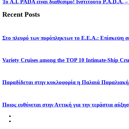
Το A.I. PADA είναι διαθέσιμο! Ινστιτούτο P.A.D.A.
Recent Posts
Στο πλευρό των πυρόπληκτων το Ε.Ε.Α.: Επίσκεψη σε
Variety Cruises among the TOP 10 Intimate-Ship Crui
Παραδίδεται στην κυκλοφορία η Παλαιά Παραλιακή 
Ποιος ευθύνεται στην Αττική για την τεράστια αύξησ