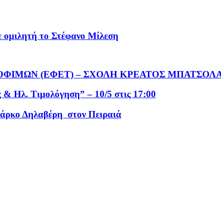
ε ομιλητή το Στέφανο Μίλεση
ΡΟΦΙΜΩΝ (ΕΦΕΤ) – ΣΧΟΛΗ ΚΡΕΑΤΟΣ ΜΠΑΤΣΟΛ
& Ηλ. Τιμολόγηση” – 10/5 στις 17:00
άρκο Δηλαβέρη στον Πειραιά