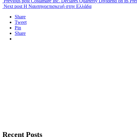
Previous post
Costamare Inc. Declares Quarterly Dividend on its P
Next post
Η Ναυπηγοεπισκευή στην Ελλάδα
Share
Tweet
Pin
Share
Recent Posts