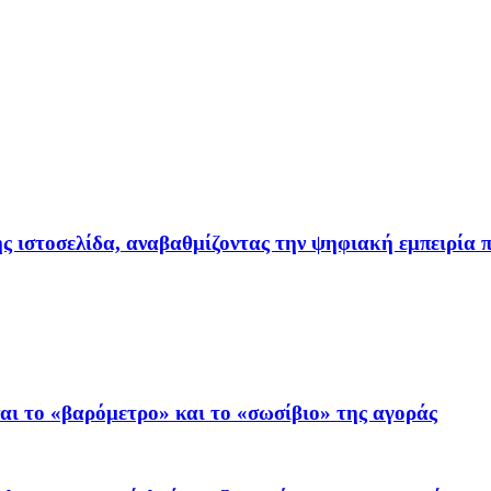
ιστοσελίδα, αναβαθμίζοντας την ψηφιακή εμπειρία π
ι το «βαρόμετρο» και το «σωσίβιο» της αγοράς