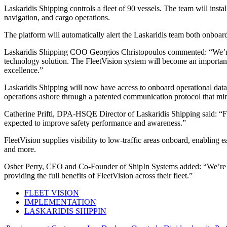
Laskaridis Shipping controls a fleet of 90 vessels. The team will ins
navigation, and cargo operations.
The platform will automatically alert the Laskaridis team both onboard
Laskaridis Shipping COO Georgios Christopoulos commented: “We’re 
technology solution. The FleetVision system will become an important p
excellence.”
Laskaridis Shipping will now have access to onboard operational data
operations ashore through a patented communication protocol that mi
Catherine Prifti, DPA-HSQE Director of Laskaridis Shipping said: “Flee
expected to improve safety performance and awareness.”
FleetVision supplies visibility to low-traffic areas onboard, enablin
and more.
Osher Perry, CEO and Co-Founder of ShipIn Systems added: “We’re h
providing the full benefits of FleetVision across their fleet.”
FLEET VISION
IMPLEMENTATION
LASKARIDIS SHIPPIN