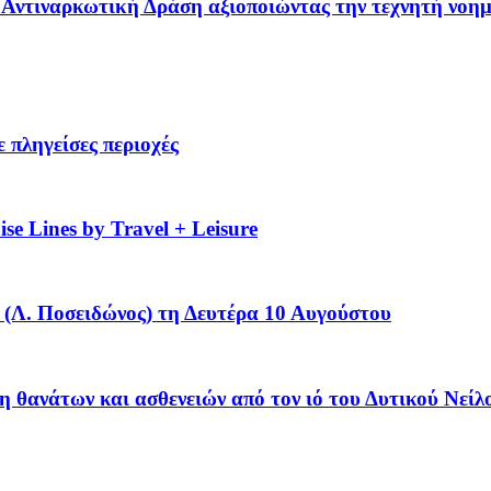
 – Αντιναρκωτική Δράση αξιοποιώντας την τεχνητή νοη
 πληγείσες περιοχές
se Lines by Travel + Leisure
(Λ. Ποσειδώνος) τη Δευτέρα 10 Αυγούστου
η θανάτων και ασθενειών από τον ιό του Δυτικού Νείλ