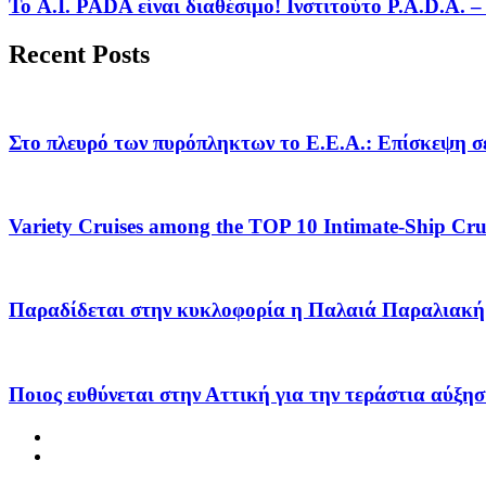
Το A.I. PADA είναι διαθέσιμο! Ινστιτούτο P.A.D.A.
Recent Posts
Στο πλευρό των πυρόπληκτων το Ε.Ε.Α.: Επίσκεψη σε
Variety Cruises among the TOP 10 Intimate-Ship Crui
Παραδίδεται στην κυκλοφορία η Παλαιά Παραλιακή 
Ποιος ευθύνεται στην Αττική για την τεράστια αύξησ