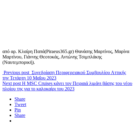
από αρ. Κλαίρη Παπά(Piraeus365.gr) Θανάσης Μαρτίνος, Μαρίνα
Μαρτίνου, Γιάννης Θεοτοκάς, Αντώνης Τσιμπλάκης
(Ναυτεμπορική).
Previous post
Συνεδρίαση Περιφερειακού Συμβουλίου Αττικής
την Τετάρτη 10 Μαΐου 2023
Next post
Η MSC Cruises κάνει τον Πειραιά λιμάνι βάσης του νέου
πλοίου της για το καλοκαίρι του 2023
Share
Tweet
Pin
Share