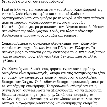
δεν ζούσε στο νησί ούτε ένας Τούρκος?
Γιατί οι Έλληνες ειδικεύονται στην ναυτιλία οι Καστελοριζιοί ως
ναυτικός λαός είχαν ιστιοφόρα και εμπορικά πλοία και
δραστηροποιούνταν στο εμπόριο με τη Μικρά Ασία στην απέναντι
ακτή οι Τούρκοι καλλιεργούσαν τα χωράφια τους . Οι
Καστελοριζιοί αργότερα μετόκισαν στην Αίγυπτο όπου βοήθησαν
στη διάνυξη της Διώρυγας του Σουέζ και τώρα πλέον στην
Αυστραλία η παροικία τους ακμάζει και ευημερεί.
Συμπερασματικά το συγκριτικό πλεονέκτημα των ελληνικών
ναυτιλιακών επιχειρήσεων είναι το DNA των Ελλήνων. Τα
στελέχη μας διακρίνονται για την ευστροφία τους την ευελιξία τους
και το φιλότιμό τους, ελληνική λέξη δεν απαντάται σε άλλες
γλώσσες.
Οι ελληνικές ναυτιλιακές επιχειρήσεις έχουν σαν κορμό την
οικογένεια είναι προσωπαγείς, ακόμα και στις εισηγμένες στα ξένα
χρηματιστήρια εταιρείες με ελληνική διεύθυνση ο εφοπλιστής
διατηρεί τον έλεγχο. Ο διευθύνων διατηρεί προσωπική επαφή με
τα στελέχη της επιχείρησης. Το προσωπικό ενδιαφέρον και η
στενή σχέση συντελεί ώστε να αξιολογούνται και να αμοίβονται
δίκαια τα στελέχη της επιχείρησης. Σε κάποιες εταιρείες τα
στελέχη έχουν τη δυνατότητα να επενδύουν και στα πλοία. Δεν
υπάρχει διαχωρισμός ιδιοκτησίας και διοίκησης της εταιρείας