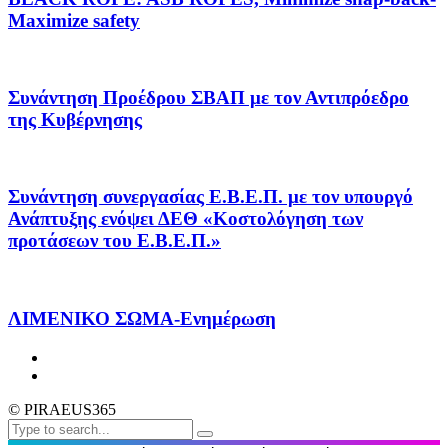
Maximize safety
Συνάντηση Προέδρου ΣΒΑΠ με τον Αντιπρόεδρο
της Κυβέρνησης
Συνάντηση συνεργασίας Ε.Β.Ε.Π. με τον υπουργό
Ανάπτυξης ενόψει ΔΕΘ «Κοστολόγηση των
προτάσεων του Ε.Β.Ε.Π.»
ΛΙΜΕΝΙΚΟ ΣΩΜΑ-Ενημέρωση
© PIRAEUS365