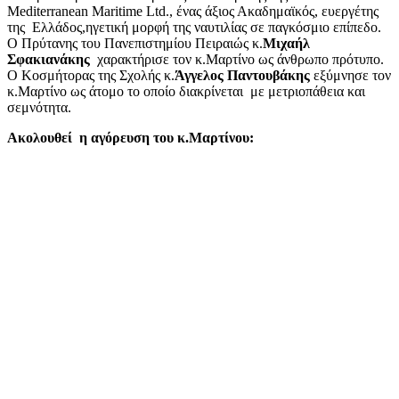
Mediterranean Maritime Ltd., ένας άξιος Ακαδημαϊκός, ευεργέτης
της Ελλάδος,ηγετική μορφή της ναυτιλίας σε παγκόσμιο επίπεδο.
Ο Πρύτανης του Πανεπιστημίου Πειραιώς κ.
Μιχαήλ
Σφακιανάκης
χαρακτήρισε τον κ.Μαρτίνο ως άνθρωπο πρότυπο.
Ο Κοσμήτορας της Σχολής κ.
Άγγελος Παντουβάκης
εξύμνησε τον
κ.Μαρτίνο ως άτομο το οποίο διακρίνεται με μετριοπάθεια και
σεμνότητα.
Ακολουθεί η αγόρευση του κ.Μαρτίνου: