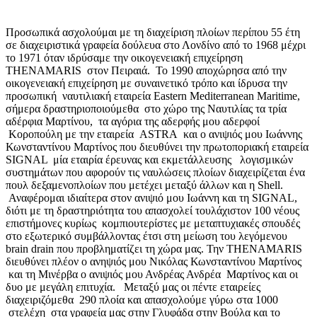
Προσωπικά ασχολούμαι με τη διαχείριση πλοίων περίπου 55 έτη
σε διαχειριστικά γραφεία δούλευα στο Λονδίνο από το 1968 μέχρι
το 1971 όταν ιδρύσαμε την οικογενειακή επιχείρηση
THENAMARIS στον Πειραιά. Το 1990 αποχώρησα από την
οικογενειακή επιχείρηση με συναινετικό τρόπο και ίδρυσα την
προσωπική ναυτιλιακή εταιρεία Eastern Mediterranean Maritime,
σήμερα δραστηριοποιούμεθα στο χώρο της Ναυτιλίας τα τρία
αδέρφια Μαρτίνου, τα αγόρια της αδερφής μου αδερφοί
Κοροπούλη με την εταιρεία ASTRA και ο ανιψιός μου Ιωάννης
Κωνσταντίνου Μαρτίνος που διευθύνει την πρωτοποριακή εταιρεία
SIGNAL μία εταιρία έρευνας και εκμετάλλευσης λογισμικών
συστημάτων που αφορούν τις ναυλώσεις πλοίων διαχειρίζεται ένα
πουλ δεξαμενοπλοίων που μετέχει μεταξύ άλλων και η Shell.
Αναφέρομαι ιδιαίτερα στον ανιψιό μου Ιωάννη και τη SIGNAL,
διότι με τη δραστηριότητα του απασχολεί τουλάχιστον 100 νέους
επιστήμονες κυρίως κομπιουτερίστες με μεταπτυχιακές σπουδές
στο εξωτερικό συμβάλλοντας έτσι στη μείωση του λεγόμενου
brain drain που προβληματίζει τη χώρα μας. Την THENAMARIS
διευθύνει πλέον ο ανηψιός μου Νικόλας Κωνσταντίνου Μαρτίνος
και τη Μινέρβα ο ανιψιός μου Ανδρέας Ανδρέα Μαρτίνος και οι
δυο με μεγάλη επιτυχία. Μεταξύ μας οι πέντε εταιρείες
διαχειριζόμεθα 290 πλοία και απασχολούμε γύρω στα 1000
στελέχη στα γραφεία μας στην Γλυφάδα στην Βούλα και το