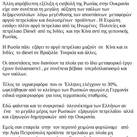
Άλλη απρόβλεπτη εξέλιξη η εισβολή της Ρωσίας στην Ουκρανία
είχε σαν συνέπεια τη μεγάλη αύξηση των ναύλων των
δεξαμενοπλοίων λόγω μεγένθυσης των αποστάσεων μεταφορών
αργού πετρελαίου και διυλυσμένων προϊόντων . Η Ευρώπη
εισάγει πλέον αργό πετρελαιο από τις Ηνωμένες Πολιτείες και
πετρέλαιο Diesel από τις Ινδίες και την Κίνα αντί της γειτονικής
Ρωσίας.
Η Ρωσία πάλι εξάγει το αργό πετρέλαιο μαζούτ σε Κίνα και οι
Ινδίες το diesel σε Βραζιλία Τουρκία και άλλες.
Οι αποστάσεις που διανύουν τα πλοία για το ίδιο μεταφορικό έργο
έχουν διπλασιαστεί , με συνέπεια βέβαια υπερδιπλασιασμό και
των ναύλων.
Τέλος τα υγραεριφόρα που οι Έλληνες ελέγχουν το 30%,
ωφελήθηκαν από το κλείσιμο των Ρωσικών αγωγών,η Γερμανία
ειδικά υγραεριοφόρα για τους τερματικούς σταθμούς.
Εδώ φαίνεται και το συγκριτικό πλεονέκτημα των Ελλήνων αν
ένα το μεγάλο μέρος των Ρωσικών εξαγωγών πετρελαίου αλλά
και εξαγωγών δημητριακών από την Ουκρανία.
Εμείς σαν εταιρεία στην τον περσινό χειμώνα φορτώναμε από
την Αγία Πετρούπολη προϊόντα πετρελαίου με πλοία μη