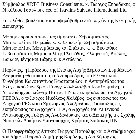
Σύμβουλος XRTC Business Consultants. κ. Γιώργος Ξηραδάκης, ο
Νικόλαος Τσαβλίρης ceo of Tsavliris Salvage International Ltd.
και πλήθος βουλευτών και υψηλόβαθμων στελεχών της Κεντρικής
Διοίκησης.
Με την παρουσία τους μας τίμησαν οι Σεβασμιότατος
Μητροπολίτης Πειραιώς κ. κ. Σεραφείμ, Σεβασμιότατος
Μητροπολίτης Μονεμβασίας και Σπάρτης κ. κ. Ευστάθιος,
Σεβασμιότατος Μητροπολίτης Γλυφάδας, Ελληνικού, Βούλας,
Βουλιαγμένης και Βάρης κ. κ Αντώνιος.
Παρόντες, η Πρόεδρος της Ενιαίας Αρχής Δημοσίων Συμβάσεων
Ανδρονίκη Θεοτοκάτου, ο Αντιπρόεδρος του Ελεγκτικού
Συνεδρίου Κωνσταντίνος Κωστόπουλος, η Αντιπρόεδρος του
Ελεγκτικού Συνεδρίου Ευαγγελία-Ελισάβετ Κουλουμπίνη, ο
Υποναύαρχος Ιωάννης Πάττας ΠΝ ως εκπρόσωπος του Αρχηγού
ΓΕΕΘΑ, ο ταξίαρχος Νικόλαος Χολέβας ως εκπρόσωπος του
Αρχηγού ΓΕΣ και ο Σμήναρχος Αλέξανδρος Τσουκαλάς ως
εκπρόσωπος του Αρχηγού ΓΕΑ, ο Αρχηγός του Λιμενικού
Αντιναύαρχος Γεώργιος Αλεξανδράκης και ο Διοικητής της Σχολής
Ναυτικών Δοκίμων Υποναύαρχος Χρήστος Σασιάκος ΠΝ.
Ο Περιφερειάρχης Αττικής Γιώργος Πατούλης και ο Αντιδήμαρχος
του Δήμου Πειραιά Δημήτρης Καρύδης, η Αντιδήμαρχος