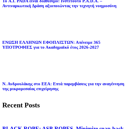
Το A.I. PADA είναι διαθέσιμο! Ινστιτούτο P.A.D.A. –
Αντιναρκωτική Δράση αξιοποιώντας την τεχνητή νοημοσύνη
ΕΝΩΣΗ ΕΛΛΗΝΩΝ ΕΦΟΠΛΙΣΤΩΝ: Απένειμε 365
ΥΠΟΤΡΟΦΙΕΣ για το Ακαδημαϊκό έτος 2026-2027
Ν. Ανδρουλάκης στο ΕΕΑ: Επτά παρεμβάσεις για την αναγέννηση
της μικρομεσαίας επιχείρησης
Recent Posts
BLACK ROPE: ASB ROPES, Minimize snap-back-