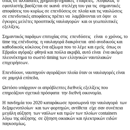
όπως σε αλλαδαπές χρηματηστηριακές εταιρείες. Ασφαλώς ο
εφοπλιστής βασίζεται σε ικανά στελέχη του για τις σημαντικές
αποφάσεις του κυρίως σε επενδύσεις σε πλοία και τις ναυλώσεις
σε επενδυτικές αποφάσεις πρέπει να λαμβάνονται υπ όψιν οι
έγκυρες μελέτες προοπτικής ναυλαγορών και οι γεωπολιτικές
εξελίξεις.
Σημαντικός παράγων επιτυχίας στις επενδύσεις είναι ο χρόνος, το
time της επένδυσης η ναυλαγορά διακρίνεται από ανοδικούς και
καθοδικούς κύκλους ένα αξίωμα που το λέμε και εμείς όπως οι
Εβραίοι αγόραζε φθηνά και πούλα ακριβά, αυτό είναι ένα ακόμα
πλεονέκτημα το σωστό timing των ελληνικών ναυτιλιακών
επιχειρήσεων.
Επενδύουν, ναυπηγούν αγοράζουν πλοία όταν οι ναυλαγορές είναι
σε χαμηλά επίπεδα,
Ωστόσο υπάρχουν οι απρόβλεπτες διεθνείς εξελίξεις που
επηρεάζουν σχετικά πρόσφατα την διεθνή οικονομία.
Η πανδημία του 2020 καταράκωσε προσωρινά την ναυλαγορά των
δεξαμενοπλοίων και των φορτηγών, αντίθετα είχε σαν συνέπεια
μεγάλη αύξηση των ναύλων και τιμών των πλοίων containers
λόγω της αύξησης σε ζήτηση οικιακών και ηλεκτρικών ειδών
παγκοσμίως.