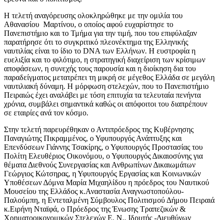
Η τελετή αναγόρευσης ολοκληρώθηκε με την ομιλία του
Αθανασίου Μαρτίνου, ο οποίος αφού ευχαρίστησε το
Πανεπιστήμιο και το Τμήμα για την τιμή, που του επιφύλαξαν
παρατήρησε ότι το συγκριτικό πλεονέκτημα της Ελληνικής
ναυτιλίας είναι το ίδιο το DNA των Ελλήνων. Η ευστροφία η
ευελιξία και το φιλότιμο, η στρατηγική διαχείριση των κρίσιμων
αποφάσεων, η συνεχής τους παρουσία και η διοίκηση δια του
παραδείγματος μετατρέπει τη μικρή σε μέγεθος Ελλάδα σε μεγάλη
ναυτιλιακή δύναμη. Η μόρφωση στελεχών, που το Πανεπιστήμιο
Πειραιώς έχει αναλάβει με τόση επιτυχία τα τελευταία πενήντα
χρόνια, συμβάλει σημαντικά καθώς οι απόφοιτοι του διαπρέπουν
σε εταιρίες ανά τον κόσμο.
Στην τελετή παρευρέθηκαν ο Αντιπρόεδρος της Κυβέρνησης
Παναγιώτης Πικραμμένος, ο Υφυπουργός Ανάπτυξης και
Επενδύσεων Γιάννης Τσακίρης, ο Υφυπουργός Προστασίας του
Πολίτη Ελευθέριος Οικονόμου, ο Υφυπουργός Δικαιοσύνης για
θέματα Διεθνούς Συνεργασίας και Ανθρωπίνων Δικαιωμάτων
Γεώργιος Κώτσηρας, η Υφυπουργός Εργασίας και Κοινωνικών
Υποθέσεων Δόμνα Μαρία Μιχαηλίδου η πρόεδρος του Ναυτικού
Μουσείου της Ελλάδος κ.Αναστασία Αναγνωστοπούλου-
Παλούμπη, η Εντεταλμένη Σύμβουλος Πολιτισμού Δήμου Πειραιά
κ.Ειρήνη Νταϊφά, ο Πρόεδρος της Ένωσης Τραπεζικών &
Χρηματοοικονομικών Στελεχών Ε. Ν., Ιδρυτής -Διευθύνων