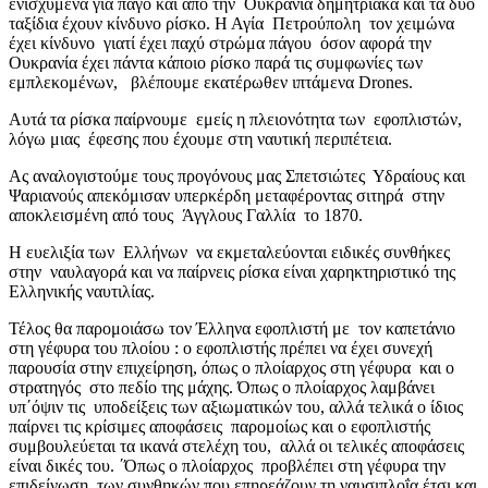
ενισχυμένα για πάγο και από την Ουκρανία δημητριακά και τα δυο
ταξίδια έχουν κίνδυνο ρίσκο. Η Αγία Πετρούπολη τον χειμώνα
έχει κίνδυνο γιατί έχει παχύ στρώμα πάγου όσον αφορά την
Ουκρανία έχει πάντα κάποιο ρίσκο παρά τις συμφωνίες των
εμπλεκομένων, βλέπουμε εκατέρωθεν ιπτάμενα Drones.
Αυτά τα ρίσκα παίρνουμε εμείς η πλειονότητα των εφοπλιστών,
λόγω μιας έφεσης που έχουμε στη ναυτική περιπέτεια.
Ας αναλογιστούμε τους προγόνους μας Σπετσιώτες Υδραίους και
Ψαριανούς απεκόμισαν υπερκέρδη μεταφέροντας σιτηρά στην
αποκλεισμένη από τους Άγγλους Γαλλία το 1870.
Η ευελιξία των Ελλήνων να εκμεταλεύονται ειδικές συνθήκες
στην ναυλαγορά και να παίρνεις ρίσκα είναι χαρηκτηριστικό της
Ελληνικής ναυτιλίας.
Τέλος θα παρομοιάσω τον Έλληνα εφοπλιστή με τον καπετάνιο
στη γέφυρα του πλοίου : ο εφοπλιστής πρέπει να έχει συνεχή
παρουσία στην επιχείρηση, όπως ο πλοίαρχος στη γέφυρα και ο
στρατηγός στο πεδίο της μάχης. Όπως ο πλοίαρχος λαμβάνει
υπ΄όψιν τις υποδείξεις των αξιωματικών του, αλλά τελικά ο ίδιος
παίρνει τις κρίσιμες αποφάσεις παρομοίως και ο εφοπλιστής
συμβουλεύεται τα ικανά στελέχη του, αλλά οι τελικές αποφάσεις
είναι δικές του. ΄Όπως ο πλοίαρχος προβλέπει στη γέφυρα την
επιδείνωση των συνθηκών που επηρεάζουν τη ναυσιπλοΐα έτσι και