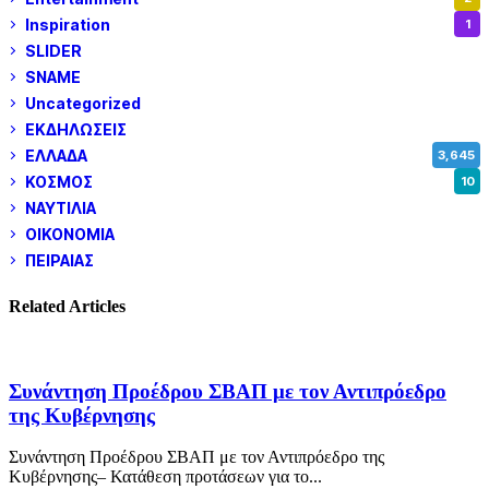
Inspiration
1
SLIDER
972
SNAME
1
Uncategorized
180
ΕΚΔΗΛΩΣΕΙΣ
14
ΕΛΛΑΔΑ
3,645
ΚΟΣΜΟΣ
10
ΝΑΥΤΙΛΙΑ
5,345
ΟΙΚΟΝΟΜΙΑ
1,797
ΠΕΙΡΑΙΑΣ
3,257
Related Articles
Συνάντηση Προέδρου ΣΒΑΠ με τον Αντιπρόεδρο
της Κυβέρνησης
Συνάντηση Προέδρου ΣΒΑΠ με τον Αντιπρόεδρο της
Κυβέρνησης– Κατάθεση προτάσεων για το...