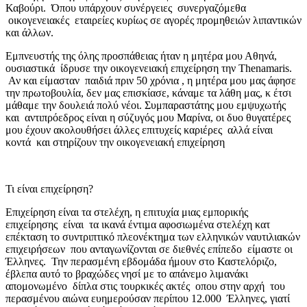
Καβούρι. Όπου υπάρχουν συνέργειες συνεργαζόμεθα
οικογενειακές εταιρείες κυρίως σε αγορές προμηθειών λιπαντικών
και άλλων.
Εμπνευστής της όλης προσπάθειας ήταν η μητέρα μου Αθηνά,
ουσιαστικά ίδρυσε την οικογενειακή επιχείρηση την Thenamaris.
Αν και είμασταν παιδιά πριν 50 χρόνια , η μητέρα μου μας άφησε
την πρωτοβουλία, δεν μας επισκίασε, κάναμε τα λάθη μας, κ έτσι
μάθαμε την δουλειά πολύ νέοι. Συμπαραστάτης μου εμψυχωτής
και αντιπρόεδρος είναι η σύζυγός μου Μαρίνα, οι δυο θυγατέρες
μου έχουν ακολουθήσει άλλες επιτυχείς καριέρες αλλά είναι
κοντά και στηρίζουν την οικογενειακή επιχείρηση
Τι είναι επιχείρηση?
Επιχείρηση είναι τα στελέχη, η επιτυχία μιας εμπορικής
επιχείρησης είναι τα ικανά έντιμα αφοσιωμένα στελέχη κατ
επέκταση το συντριπτικό πλεονέκτημα των ελληνικών ναυτιλιακών
επιχειρήσεων που ανταγωνίζονται σε διεθνές επίπεδο είμαστε οι
Έλληνες. Την περασμένη εβδομάδα ήμουν στο Καστελόριζο,
έβλεπα αυτό το βραχώδες νησί με το απάνεμο λιμανάκι
απομονωμένο δίπλα στις τουρκικές ακτές οπου στην αρχή του
περασμένου αιώνα ευημερούσαν περίπου 12.000 Έλληνες, γιατί