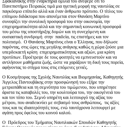
Σφακιανάκης στην εναρκτήρια ομιλία του ανέφερε ότι το
Πανεπιστήμιο Πειραιώς τιμά μια ηγετική μορφή της ναυτιλίας σε
παγκόσμιο επίπεδο αλλά και έναν άνθρωπο πρότυπο. Ο τίτλος του
επίτιμου διδάκτορα που απονέμεται στον Θανάση Μαρτίνο
συνοψίζει την συνολική προσφορά του στην οικονομία, την
επιχειρηματικότητα αλλά και την σημαντική κοινωνική προσφορά
του μέσω της υποστήριξης δομών και τη συνεχόμενη και
ουσιαστική συνδρομή στην παιδεία, τις επιστήμες και τον
πολιτισμό. Ο Θανάσης Μαρτίνος είναι ο Έλληνας, που δήλωσε
παρόντας, στις ώρες της μεγάλης ανάγκης καθώς η χώρα ζούσε μια
υπερδεκαετή κρίση επιχειρηματικότητας και αξιών, μια κρίση
προτύπων. Προέτρεψε δε τους φοιτητές να εμπνευστούν και να
αντλήσουν μαθήματα ζωής, ώστε να χαράξουν τη δική τους πορεία,
αφήνοντας το στίγμα τους στις επόμενες γενιές.
Ο Κοσμήτορας της Σχολής Ναυτιλίας και Βιομηχανίας, Καθηγητής
Άγγελος Παντουβάκης στην προσφώνησή του εξήρε την
μετριοπάθεια και τη σεμνότητα του τιμώμενου, που υπηρέτησε
άριστα τις καταβολές του, την κουλτούρα του, την οικογένειά του
και τον τόπο του. Σεμνό υπηρέτη και λειτουργό της αξίας του
μέτρου, που αναδεικνύει με σεβασμό τους ανθρώπους, τις αξίες
τους και τις ιδιαιτερότητές τους, ενώ ταυτόχρονα λειτουργεί με
αγάπη προς όφελος του κοινού καλού.
Ο Πρόεδρος του Τμήματος Ναυτιλιακών Σπουδών Καθηγητής