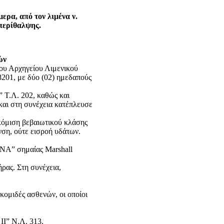
ρα, από τον λιμένα ν.
 περίθαλψης.
ών
ου Αρχηγείου Λιμενικού
01, με δύο (02) ημεδαπούς
Τ.Λ. 202, καθώς και
αι στη συνέχεια κατέπλευσε
όμιση βεβαιωτικού κλάσης
ση, ούτε εισροή υδάτων.
NA” σημαίας Marshall
ας. Στη συνέχεια,
ομιδές ασθενών, οι οποίοι
Ι” Ν.Λ. 313.