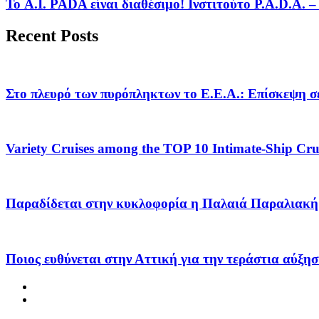
Το A.I. PADA είναι διαθέσιμο! Ινστιτούτο P.A.D.A.
Recent Posts
Στο πλευρό των πυρόπληκτων το Ε.Ε.Α.: Επίσκεψη σε
Variety Cruises among the TOP 10 Intimate-Ship Crui
Παραδίδεται στην κυκλοφορία η Παλαιά Παραλιακή 
Ποιος ευθύνεται στην Αττική για την τεράστια αύξησ