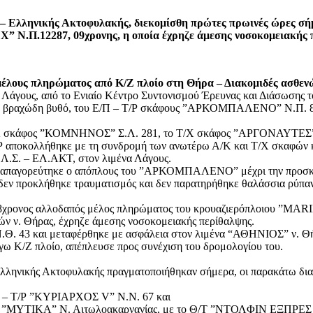
– Ελληνικής Ακτοφυλακής, διεκομίσθη πρώτες πρωινές ώρες σήμε
Χ” Ν.Π.12287, 09χρονη
ς
, η οποία έχρηζε άμεσης νοσοκομειακής
έλους πληρώματος από Κ/Ζ πλοίο στη Θήρα – Διακομιδές ασθεν
Λάγους, από το Ενιαίο Κέντρο Συντονισμού Έρευνας και Διάσωσης τ
 σε βραχώδη βυθό, του Ε/Π – Τ/Ρ σκάφους ”ΑΡΚΟΜΠΑΛΕΝΟ” Ν.Π. 82
 Α/Κ σκάφος ”ΚΟΜΝΗΝΟΣ” Σ.Λ. 281, το Τ/Χ σκάφος ”ΑΡΓΟΝΑΥΤΕΣ” 
/Ρ αποκολλήθηκε με τη συνδρομή των ανωτέρω Α/Κ και Τ/Χ σκαφών κ
ς Λ.Σ. – ΕΛ.ΑΚΤ, στον λιμένα Λάγους.
ση, απαγορεύτηκε ο απόπλους του ”ΑΡΚΟΜΠΑΛΕΝΟ” μέχρι την προσκ
 δεν προκλήθηκε τραυματισμός και δεν παρατηρήθηκε θαλάσσια ρύπαν
28χρονος αλλοδαπός μέλος πληρώματος του κρουαζιερόπλοιου ”MARI
ρών ν. Θήρας, έχρηζε άμεσης νοσοκομειακής περίθαλψης.
.Θ. 43 και μεταφέρθηκε με ασφάλεια στον λιμένα “ΑΘΗΝΙΟΣ” ν. Θήρ
όγω Κ/Ζ πλοίο, απέπλευσε προς συνέχιση του δρομολογίου του.
λληνικής Ακτοφυλακής πραγματοποιήθηκαν σήμερα, οι παρακάτω διακ
Ε/Γ – Τ/Ρ ”ΚΥΡΙΑΡΧΟΣ V” Ν.N. 67 και
α ”ΜΥΤΙΚΑ” Ν. Αιτωλοακαρνανίας, με το Θ/Τ ”ΝΤΟΛΦΙΝ ΕΞΠΡΕΣ Ι