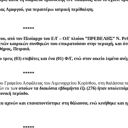
ας Αμοργού, για περαιτέρω ιατρική περίθαλψη.
*****
υ, από τον Πλοίαρχο του Ε/Γ – Ο/Γ πλοίου ”ΠΡΕΒΕΛΗΣ” Ν. Ρεθύ
ενών καιρικών συνθηκών που επικρατούσαν στην περιοχή, και ότι 
Θήρας, Πειραιά.
τρεις (03) επιβάτες και ένα (01) Φ/Γ, ενώ στον οικείο λιμένα αν
*****
του Γραφείου Ασφάλειας του Λιμεναρχείου Κορίνθου, στη θαλάσσια π
ών εκ τω
ν οποίων τα διακόσια εβδομήντα έξι (276) ήταν υπολειπό
ονική περίοδο.
α αχινών και επαναποντίστηκε στη θάλασσα, ενώ κινήθηκε και η
*****