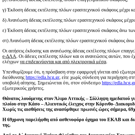
γ) Έκδοση άδειας εκτέλεσης πλόων ερασιτεχνικού σκάφους μέχρι κ
δ) Ανανέωση άδειας εκτέλεσης πλόων ερασιτεχνικού σκάφους μέχρι
ε) Έκδοση άδειας εκτέλεσης πλόων ερασιτεχνικού σκάφους άνω των
στ) Ανανέωση άδειας εκτέλεσης πλόων ερασιτεχνικού σκάφους άνω 
Οι αιτήσεις έκδοσης και ανανέωσης άδειας εκτέλεσης πλόων επαγγ
e-ΔΛΑ
. Οι άδειες εκτέλεσης πλόων και οι ανανεώσεις αυτών, που 
ελέγχων
να επιδεικνύονται και από ηλεκτρονικά μέσα
.
Υπενθυμίζουμε ότι, η πρόσβαση στην εφαρμογή γίνεται από εξωτερι
διεύθυνσης
https
://
edla
.
hcg
.
gr
, είτε χωρίς σύνδεση για περιήγηση σ
υποβολή αίτησης. Σημειώνεται ότι, στον σύνδεσμο
https://edla.hcg.g
εξωτερικούς χρήστες.
Θάνατος λουόμενης στον Άλιμο Αττικής – Σύλληψη ημεδαπού γ
πλοίου στην Κάσο – Αλιευτικός έλεγχος στην Κόρινθο- Διακομι
Χωρίς τις αισθήσεις της ανασύρθηκε πρωινές ώρες σήμερα, 69χ
Η 69χρονη παρελήφθη από ασθενοφόρο όχημα του ΕΚΑΒ και δι
της.