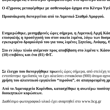
Ο 47χρονος μεταφέρθηκε με ασθενοφόρο όχημα στο Κέντρο Υγεί
Προανάκριση διενεργείται από το Λιμενικό Σταθμό Αμοργού.
Ενημερώθηκε, μεσημβρινές ώρες σήμερα, η Λιμενική Αρχή Κάσο
επισφαλής η προσέγγισή του στον οικείο λιμένα, λόγω των δυσμ
εγκεκριμένο δρομολόγιό του για τους λιμένες Σητείας, Ανάφης, 
Στο εν λόγω πλοίο ανέμεναν προς αποβίβαση στο λιμένα ν. Κάσου 
(10) επιβάτες και ένα (01) Φ/Γ.
Σε έλεγχο που διενεργήθηκε πρω
ινές ώρες σήμερα, από στελέχη 
εντοπίστηκε ημεδαπός να έχει αλιεύσει εννιακόσια (900) άτομα αχιν
χρήση του αλιευτικού εργαλείου “πιρούνα”, σε απαγορευμένη χρ
Από το Λιμεναρχείο Κορίνθου, κατασχέθηκε η ανωτέρω ποσότητ
διοικητικών κυρώσεων.
Διαθέσιμο φωτογραφικό υλικό έχει αναρτηθεί στο www.hcg.gr