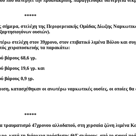
ύ που διενεργεί την προανάκριση, παραγγέλθηκε διενέργεια νεκ
*****
ς σήμερα, στελέχη της Περιφερειακής Ομάδας Δίωξης Ναρκωτικώ
εξαρτησιογόνων ουσιών).
τέρω στελέχη στον 39χρονο, στον επιβατικό λιμένα Βόλου και συ
ντός χειραποσκευής τα παρακάτω:
ύ βάρους 68,6 γρ.
ύ βάρους 19,6 γρ. και
ύ βάρους 0,9 γρ.
ριση, κατασχέθηκαν οι ανωτέρω ναρκωτικές ουσίες, οι οποίες θ
*****
ια τραυματισμό 47χρονου αλλοδαπού, στη χερσαία ζώνη λιμένα Κ
ο, κατά τη διάρκεια πρόσδεσης Θ/Γ σκάφους, από το σχοινί πρό