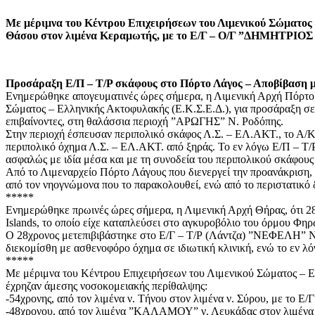
Με μέριμνα του Κέντρου Επιχειρήσεων του Λιμενικού Σώματος 
Θάσου στον λιμένα Κεραμωτής, με το Ε/Γ – Ο/Γ ”ΔΗΜΗΤΡΙΟΣ 
Προσάραξη Ε/Π – Τ/Ρ σκάφους στο Πόρτο Λάγος – Αποβίβαση μ
Ενημερώθηκε απογευματινές ώρες σήμερα, η Λιμενική Αρχή Πόρτο 
Σώματος – Ελληνικής Ακτοφυλακής (Ε.Κ.Σ.Ε.Δ.), για προσάραξη
επιβαίνοντες, στη θαλάσσια περιοχή ”ΑΡΩΓΗΣ” Ν. Ροδόπης.
Στην περιοχή έσπευσαν περιπολικό σκάφος Λ.Σ. – ΕΛ.ΑΚΤ., το
περιπολικό όχημα Λ.Σ. – ΕΛ.ΑΚΤ. από ξηράς. Το εν λόγω Ε/Π – Τ
ασφαλώς με ιδία μέσα και με τη συνοδεία του περιπολικού σκάφου
Από το Λιμεναρχείο Πόρτο Λάγους που διενεργεί την προανάκρι
από τον νηογνώμονα που το παρακολουθεί, ενώ από το περιστατικό
*****
Ενημερώθηκε πρωινές ώρες σήμερα, η Λιμενική Αρχή Θήρας, ότι 
Islands, το οποίο είχε καταπλεύσει στο αγκυροβόλιο του όρμου Φη
Ο 28χρονος μετεπιβιβάστηκε στο Ε/Γ – Τ/Ρ (Λάντζα) ”ΝΕΦΕΛΗ” Ν
διεκομίσθη με ασθενοφόρο όχημα σε ιδιωτική κλινική, ενώ το εν λ
*****
Με μέριμνα του Κέντρου Επιχειρήσεων του Λιμενικού Σώματος – Ε
έχρηζαν άμεσης νοσοκομειακής περίθαλψης:
-54χρονης, από τον λιμένα ν. Τήνου στον λιμένα ν. Σύρου, με το 
-48χρονου, από τον λιμένα ”ΚΑΛΑΜΟΥ” ν. Λευκάδας στον λιμέν