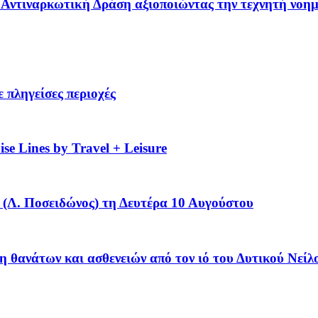
 – Αντιναρκωτική Δράση αξιοποιώντας την τεχνητή νοη
 πληγείσες περιοχές
se Lines by Travel + Leisure
(Λ. Ποσειδώνος) τη Δευτέρα 10 Αυγούστου
η θανάτων και ασθενειών από τον ιό του Δυτικού Νείλ