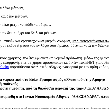
αι δέκα μέτρων,
 και δέκα μέτρων,
 δέκα μέχρι και δώδεκα μέτρων,
των δέκα μέχρι και δώδεκα μέτρων.
ελματικών και ερασιτεχνικών μικρών σκαφών,
θα διεκπεραιώνονται π
έχουν εκδοθεί μέσω του εν λόγω συστήματος, δύναται κατά την διάρκ
κούς χρήστες [πολίτες (φυσικά και νομικά πρόσωπα)] μέσω της ηλεκτ
την εφαρμογή, είτε με χρήση προσωπικών κωδικών TaxisNET για αυθεν
r/help/
παρατίθενται αναλυτικές οδηγίες αναφορικά με την ορθή χρήση
ια ναρκωτικά στο Βόλο-Τραυματισμός αλλοδαπού στην Αμοργό –
δή ασθενούς
ρονη ημεδαπή, από τη θαλάσσια περιοχή της παραλίας Α’ Αλιπέδ
εκομίσθη στο Γενικό Νοσοκομείο Αθηνών ‘’ΑΛΕΞΑΝΔΡΑ΄΄, όπου