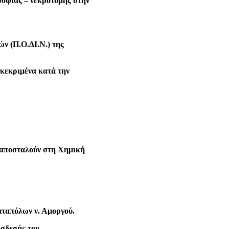
ροψίας – νεκροτομής στην
ν (Π.Ο.ΔΙ.Ν.) της
γκεκριμένα κατά την
α αποσταλούν στη Χημική
αταπόλων ν. Αμοργού.
σδεσής του.