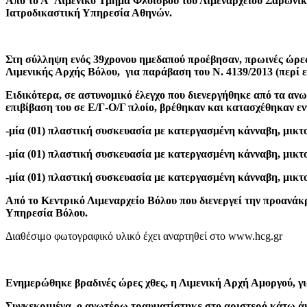
Από το Α΄ Λιμενικό Τμήμα Φλοίσβου του Λιμεναρχείου Σαρωνικο
Ιατροδικαστική Υπηρεσία Αθηνών.
Στη σύλληψη ενός 39χρονου ημεδαπού προέβησαν, πρωινές ώρε
Λιμενικής Αρχής Βόλου, για παράβαση του Ν. 4139/2013 (περί 
Ειδικότερα, σε αστυνομικό έλεγχο που διενεργήθηκε από τα ανω
επιβίβαση του σε Ε/Γ-Ο/Γ πλοίο, βρέθηκαν και κατασχέθηκαν ε
-μία (01) πλαστική συσκευασία με κατεργασμένη κάνναβη, μικτο
-μία (01) πλαστική συσκευασία με κατεργασμένη κάνναβη, μικτο
-μία (01) πλαστική συσκευασία με κατεργασμένη κάνναβη, μικτο
Από το Κεντρικό Λιμεναρχείο Βόλου που διενεργεί την προανάκ
Υπηρεσία Βόλου.
Διαθέσιμο φωτογραφικό υλικό έχει αναρτηθεί στο www.hcg.gr
Ενημερώθηκε βραδινές ώρες χθες, η Λιμενική Αρχή Αμοργού, γ
Συγκεκριμένα, ο ανωτέρω τραυματίστηκε στο αριστερό κάτω άκρ