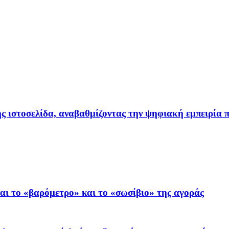
ιστοσελίδα, αναβαθμίζοντας την ψηφιακή εμπειρία π
ι το «βαρόμετρο» και το «σωσίβιο» της αγοράς