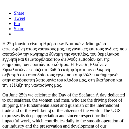
Share
Tweet
Pin
Share
Η 25η Ιουνίου είναι η Ημέρα των Ναυτικών. Μία ημέρα
αφιερωμένη στους ναυτικούς μας, τις γυναίκες και τους άνδρες, που
αποτελούν την κινητήρια δύναμη της ναυτιλίας, του θεμελιακού
εγγυητή και θεματοφύλακα του διεθνούς εμπορίου και της
ευημερίας των πολιτών του κόσμου. Η Ένωση Ελλήνων
Εφοπλιστών εκφράζει τη βαθιά εκτίμηση και τον ειλικρινή
σεβασμό στο σπουδαίο τους έργο, που συμβάλλει καθημερινά
στην απρόσκοπτη λειτουργία του κλάδου μας, στη διατήρηση και
την εξέλιξη της ναυτοσύνης μας.
On June 25th we celebrate the Day of the Seafarer. A day dedicated
to our seafarers, the women and men, who are the driving force of
shipping, the fundamental asset and guardian of the international
trade and of the well-being of the citizens of the world. The UGS
expresses its deep appreciation and sincere respect for their
impactful work, which contributes daily to the smooth operation of
our industry and the preservation and development of our