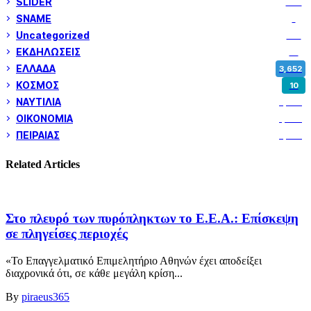
SLIDER
974
SNAME
1
Uncategorized
180
ΕΚΔΗΛΩΣΕΙΣ
14
ΕΛΛΑΔΑ
3,652
ΚΟΣΜΟΣ
10
ΝΑΥΤΙΛΙΑ
5,358
ΟΙΚΟΝΟΜΙΑ
1,800
ΠΕΙΡΑΙΑΣ
3,259
Related Articles
Στο πλευρό των πυρόπληκτων το Ε.Ε.Α.: Επίσκεψη
σε πληγείσες περιοχές
«Το Επαγγελματικό Επιμελητήριο Αθηνών έχει αποδείξει
διαχρονικά ότι, σε κάθε μεγάλη κρίση...
By
piraeus365