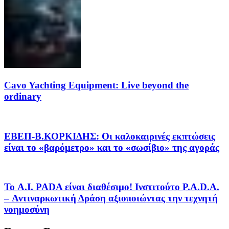
Cavo Yachting Equipment: Live beyond the
ordinary
EΒΕΠ-Β.ΚΟΡΚΙΔΗΣ: Οι καλοκαιρινές εκπτώσεις
είναι το «βαρόμετρο» και το «σωσίβιο» της αγοράς
Το A.I. PADA είναι διαθέσιμο! Ινστιτούτο P.A.D.A.
– Αντιναρκωτική Δράση αξιοποιώντας την τεχνητή
νοημοσύνη