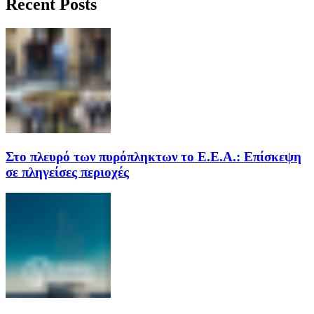
Recent Posts
Στο πλευρό των πυρόπληκτων το Ε.Ε.Α.: Επίσκεψη
σε πληγείσες περιοχές