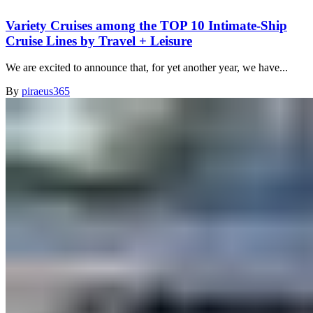
Variety Cruises among the TOP 10 Intimate-Ship
Cruise Lines by Travel + Leisure
We are excited to announce that, for yet another year, we have...
By
piraeus365