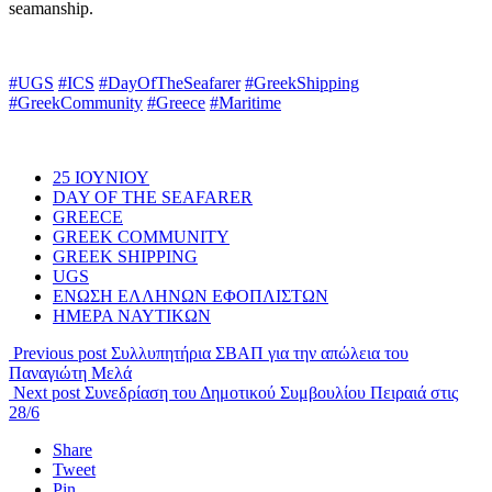
seamanship.
#UGS
#ICS
#DayOfTheSeafarer
#GreekShipping
#GreekCommunity
#Greece
#Maritime
25 ΙΟΥΝΙΟΥ
DAY OF THE SEAFARER
GREECE
GREEK COMMUNITY
GREEK SHIPPING
UGS
ΕΝΩΣΗ ΕΛΛΗΝΩΝ ΕΦΟΠΛΙΣΤΩΝ
ΗΜΕΡΑ ΝΑΥΤΙΚΩΝ
Previous post
Συλλυπητήρια ΣΒΑΠ για την απώλεια του
Παναγιώτη Μελά
Next post
Συνεδρίαση του Δημοτικού Συμβουλίου Πειραιά στις
28/6
Share
Tweet
Pin