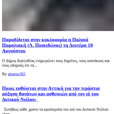
Παραδίδεται στην κυκλοφορία η Παλαιά
Παραλιακή (Λ. Ποσειδώνος) τη Δευτέρα 10
Αυγούστου
Ο Δήμος Καλλιθέας ενημερώνει τους δημότες, τους κατοίκους και
τους οδηγούς ότι τη...
By
piraeus365
Ποιος ευθύνεται στην Αττική για την τεράστια
αύξηση θανάτων και ασθενειών από τον ιό του
Δυτικού Νείλου;
Συνήθως κάθε χρόνο τα κρούσματα του ιού του Δυτικού Νείλου
είναι...