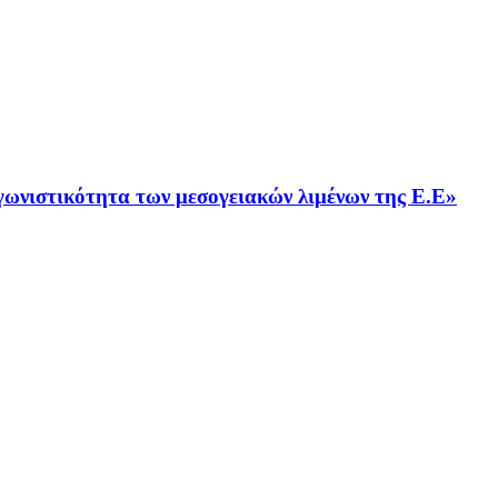
αγωνιστικότητα των μεσογειακών λιμένων της Ε.Ε»