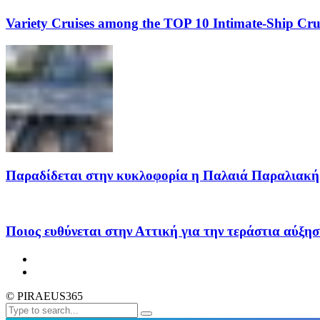
Variety Cruises among the TOP 10 Intimate-Ship Crui
Παραδίδεται στην κυκλοφορία η Παλαιά Παραλιακή 
Ποιος ευθύνεται στην Αττική για την τεράστια αύξησ
© PIRAEUS365