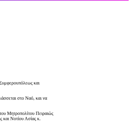
υ Συμφερουπόλεως και
λάσσεται στο Ναό, και να
τάτου Μητροπολίτου Πειραιώς
ς και Νοτίου Ασίας κ.