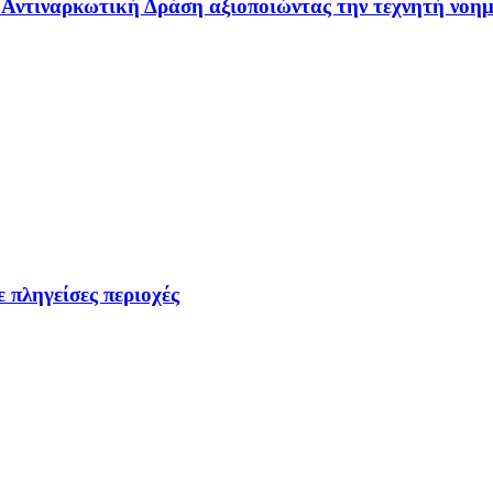
 – Αντιναρκωτική Δράση αξιοποιώντας την τεχνητή νοη
 πληγείσες περιοχές