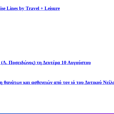
se Lines by Travel + Leisure
(Λ. Ποσειδώνος) τη Δευτέρα 10 Αυγούστου
η θανάτων και ασθενειών από τον ιό του Δυτικού Νείλ