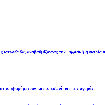
ιστοσελίδα, αναβαθμίζοντας την ψηφιακή εμπειρία π
ι το «βαρόμετρο» και το «σωσίβιο» της αγοράς