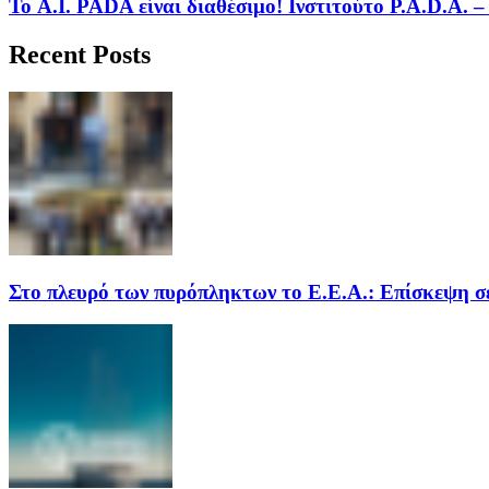
Το A.I. PADA είναι διαθέσιμο! Ινστιτούτο P.A.D.A.
Recent Posts
Στο πλευρό των πυρόπληκτων το Ε.Ε.Α.: Επίσκεψη σε