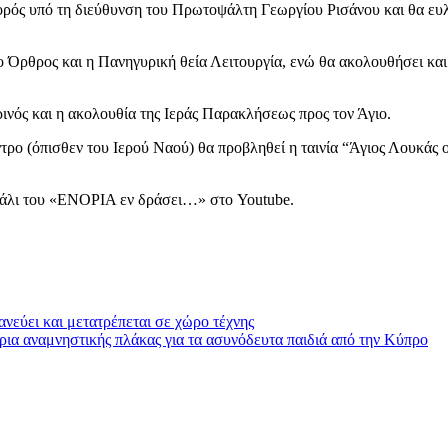
ορός υπό τη διεύθυνση του Πρωτοψάλτη Γεωργίου Ρισάνου και θα ευλ
ί ο Όρθρος και η Πανηγυρική θεία Λειτουργία, ενώ θα ακολουθήσει και 
ρινός και η ακολουθία της Ιεράς Παρακλήσεως προς τον Άγιο.
τρο (όπισθεν του Ιερού Ναού) θα προβληθεί η ταινία “Άγιος Λουκάς 
ανάλι του «ΕΝΟΡΙΑ εν δράσει…» στο Youtube.
ύει και μετατρέπεται σε χώρο τέχνης
ια αναμνηστικής πλάκας για τα ασυνόδευτα παιδιά από την Κύπρο