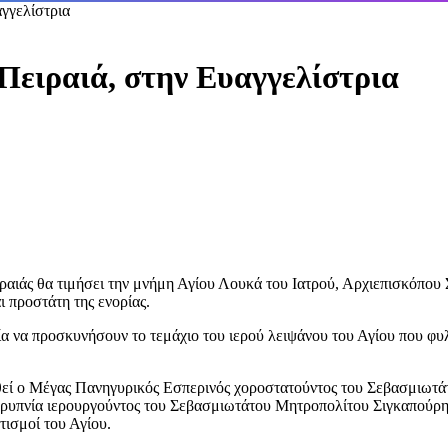
γγελίστρια
Πειραιά, στην Ευαγγελίστρια
ιραιάς θα τιμήσει την μνήμη Αγίου Λουκά του Ιατρού, Αρχιεπισκόπο
 προστάτη της ενορίας.
ία να προσκυνήσουν το τεμάχιο του ιερού λειψάνου του Αγίου που φυ
λεσθεί ο Μέγας Πανηγυρικός Εσπερινός χοροστατούντος του Σεβασμιω
Αγρυπνία ιερουργούντος του Σεβασμιωτάτου Μητροπολίτου Σιγκαπούρη
τισμοί του Αγίου.