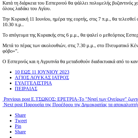
Κατά τη διάρκεια του Εσπερινού θα ψάλλει πολυμελής βυζαντινός χ
όλους λαδάκι του Αγίου.
Την Κυριακή 11 Ιουνίου, ημέρα της εορτής, στις 7 π.μ., θα τελεσθε
10.30 π.μ..
Το απόγευμα της Κυριακής στις 6 μ.μ., θα ψαλεί ο μεθεόρτιος Εσπε
Μετά το πέρας των ακολουθιών, στις 7.30 μ.μ., στο Πνευματικό Κέν
φόβο»”.
Ο Εσπερινός και η Αγρυπνία θα μεταδοθούν διαδικτυακά από το κ
10 ΕΩΣ 11 ΙΟΥΝΙΟΥ 2023
ΑΓΙΟΣ ΛΟΥΚΑΣ ΙΑΤΡΟΣ
ΕΥΑΓΓΕΛΙΣΤΡΙΑ
ΠΕΙΡΑΙΑΣ
Previous post
Ε.ΤΣΩΚΟΣ: ΕΡΕΤΡΙΑ-Το "Νησί των Ονείρων" ζωντανε
Next post
Παρουσία της Προέδρου της Δημοκρατίας τα αποκαλυπτήρ
Share
Tweet
Pin
Share