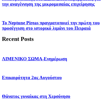
την αναγέννηση της μικρομεσαίας επιχείρησης
Το Neptune Pireas πραγματοποιεί την πρώτη του
προσέγγιση στο ιστορικό λιμάνι του Πειραιά
Recent Posts
ΛΙΜΕΝΙΚΟ ΣΩΜΑ-Ενημέρωση
Επικαιρότητα 2ας Αυγούστου
Θάνατος γυναίκας στη Χερσόνησο