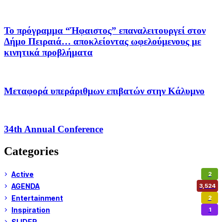
Το πρόγραμμα “Ήφαιστος” επαναλειτουργεί στον
Δήμο Πειραιά… αποκλείοντας ωφελούμενους με
κινητικά προβλήματα
Μεταφορά υπεράριθμων επιβατών στην Κάλυμνο
34th Annual Conference
Categories
Active
2
AGENDA
3,524
Entertainment
2
Inspiration
1
SLIDER
971