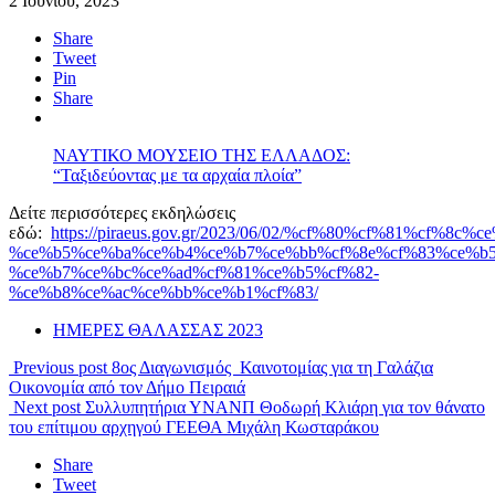
2 Ιουνίου, 2023
Share
Tweet
Pin
Share
ΝΑΥΤΙΚΟ ΜΟΥΣΕΙΟ ΤΗΣ ΕΛΛΑΔΟΣ:
“Ταξιδεύοντας με τα αρχαία πλοία”
Δείτε περισσότερες εκδηλώσεις
εδώ:
https://piraeus.gov.gr/2023/06/02/%cf%80%cf%81%cf%
%ce%b5%ce%ba%ce%b4%ce%b7%ce%bb%cf%8e%cf%83%ce%b5
%ce%b7%ce%bc%ce%ad%cf%81%ce%b5%cf%82-
%ce%b8%ce%ac%ce%bb%ce%b1%cf%83/
ΗΜΕΡΕΣ ΘΑΛΑΣΣΑΣ 2023
Previous post
8ος Διαγωνισμός Καινοτομίας για τη Γαλάζια
Οικονομία από τον Δήμο Πειραιά
Next post
Συλλυπητήρια ΥΝΑΝΠ Θοδωρή Κλιάρη για τον θάνατο
του επίτιμου αρχηγού ΓΕΕΘΑ Μιχάλη Κωσταράκου
Share
Tweet