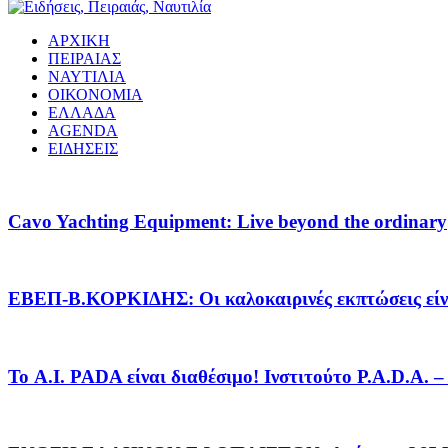
ΑΡΧΙΚΗ
ΠΕΙΡΑΙΑΣ
ΝΑΥΤΙΛΙΑ
ΟΙΚΟΝΟΜΙΑ
ΕΛΛΑΔΑ
AGENDA
ΕΙΔΗΣΕΙΣ
Cavo Yachting Equipment: Live beyond the ordinary
EΒΕΠ-Β.ΚΟΡΚΙΔΗΣ: Οι καλοκαιρινές εκπτώσεις είνα
Το A.I. PADA είναι διαθέσιμο! Ινστιτούτο P.A.D.A.