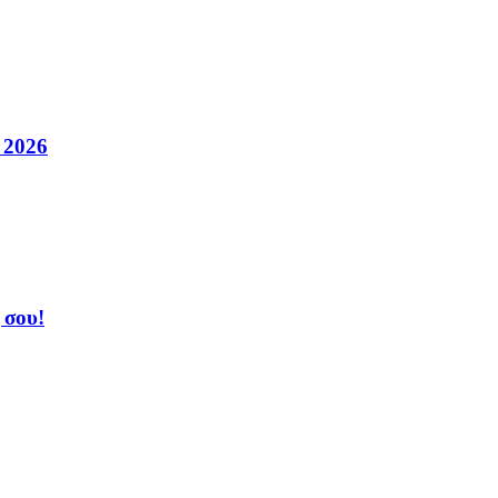
2026
 σου!