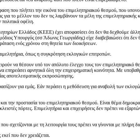
φαση που πλήττει την εικόνα του επιμελητηριακού θεσμού, που υπονομ
ς για το μέλλον του δεν τις λαμβάνουν τα μέλη της επιμελητηριακής 
 πολιτικά οφέλη.
λητηρίων Ελλάδος (ΚΕΕΕ) έχει αποφασίσει ότι δεν θα δεχθούμε άλλ
μόδιος Υπουργός (σσ Άδωνις Γεωργιάδης) είχε διαβεβαιώσει ότι δεν 
αράταση ενός χρόνου στη θητεία των διοικήσεων.
επιμελητήρια, όπως η συγκρότηση εκλογικών επιτροπών.
χειρούν να θέσουν υπό τον απόλυτο έλεγχο τους τον επιμελητηριακό θ
 να επηρεάσει αρνητικά όλη την επιχειρηματική κοινότητα. Με υποβα
 μίας αποτελεσματικής εκπροσώπησης.
ασίζουν για εμάς. Εάν περάσει η μεθόδευση για αναβολή των εκλογών
και την προστασία του επιμελητηριακού θεσμού. Είναι θέμα δημοκρατ
λειστές πόρτες. Επιμελητήρια και επιχειρήσεις δεν πρέπει να εξαρτώντ
που σχετίζονται με τη λειτουργία τους πρέπει να γίνονται με πλήρη δι
εκεί που δεν χρειάζεται.