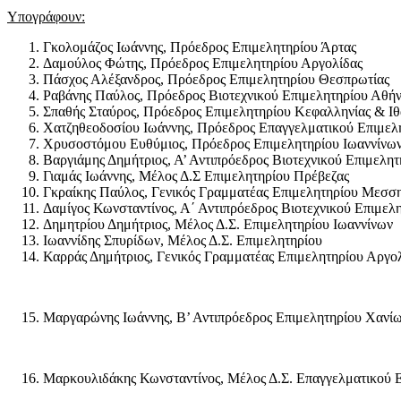
Υπογράφουν
:
Γκολομάζος Ιωάννης, Πρόεδρος Επιμελητηρίου Άρτας
Δαμούλος Φώτης, Πρόεδρος Επιμελητηρίου Αργολίδας
Πάσχος Αλέξανδρος, Πρόεδρος Επιμελητηρίου Θεσπρωτίας
Ραβάνης Παύλος, Πρόεδρος Βιοτεχνικού Επιμελητηρίου Αθή
Σπαθής Σταύρος, Πρόεδρος Επιμελητηρίου Κεφαλληνίας & Ιθ
Χατζηθεοδοσίου Ιωάννης, Πρόεδρος Επαγγελματικού Επιμελ
Χρυσοστόμου Ευθύμιος, Πρόεδρος Επιμελητηρίου Ιωαννίνω
Βαργιάμης Δημήτριος, Α’ Αντιπρόεδρος Βιοτεχνικού Επιμελη
Γιαμάς Ιωάννης, Μέλος Δ.Σ Επιμελητηρίου Πρέβεζας
Γκραίκης Παύλος, Γενικός Γραμματέας Επιμελητηρίου Μεσση
Δαμίγος Κωνσταντίνος, Α΄ Αντιπρόεδρος Βιοτεχνικού Επιμελ
Δημητρίου Δημήτριος, Μέλος Δ.Σ. Επιμελητηρίου Ιωαννίνων
Ιωαννίδης Σπυρίδων, Μέλος Δ.Σ. Επιμελητηρίου
Καρράς Δημήτριος, Γενικός Γραμματέας Επιμελητηρίου Αργο
Μαργαρώνης Ιωάννης, Β’ Αντιπρόεδρος Επιμελητηρίου Χανί
Μαρκουλιδάκης Κωνσταντίνος, Μέλος Δ.Σ. Επαγγελματικού 