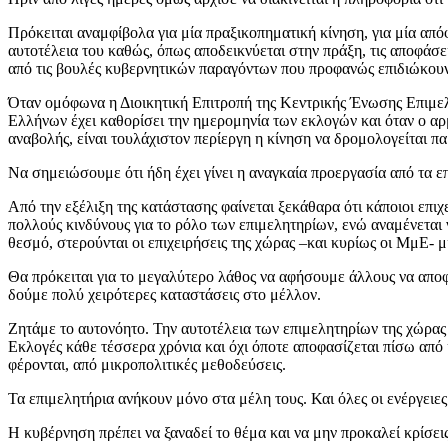
Πρόκειται αναμφίβολα για μία πραξικοπηματική κίνηση, για μία από
αυτοτέλεια του καθώς, όπως αποδεικνύεται στην πράξη, τις αποφάσει
από τις βουλές κυβερνητικών παραγόντων που προφανώς επιδιώκουν
Όταν ομόφωνα η Διοικητική Επιτροπή της Κεντρικής Ένωσης Επιμε
Ελλήνων έχει καθορίσει την ημερομηνία των εκλογών και όταν ο αρ
αναβολής, είναι τουλάχιστον περίεργη η κίνηση να δρομολογείται π
Να σημειώσουμε ότι ήδη έχει γίνει η αναγκαία προεργασία από τα 
Από την εξέλιξη της κατάστασης φαίνεται ξεκάθαρα ότι κάποιοι επι
πολλούς κινδύνους για το ρόλο των επιμελητηρίων, ενώ αναμένεται
θεσμό, στερούνται οι επιχειρήσεις της χώρας –και κυρίως οι ΜμΕ-
Θα πρόκειται για το μεγαλύτερο λάθος να αφήσουμε άλλους να αποφ
δούμε πολύ χειρότερες καταστάσεις στο μέλλον.
Ζητάμε το αυτονόητο. Την αυτοτέλεια των επιμελητηρίων της χώρας 
Εκλογές κάθε τέσσερα χρόνια και όχι όποτε αποφασίζεται πίσω από κ
φέρονται, από μικροπολιτικές μεθοδεύσεις.
Τα επιμελητήρια ανήκουν μόνο στα μέλη τους. Και όλες οι ενέργειες 
Η κυβέρνηση πρέπει να ξαναδεί το θέμα και να μην προκαλεί κρίσεις 