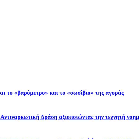
ι το «βαρόμετρο» και το «σωσίβιο» της αγοράς
 – Αντιναρκωτική Δράση αξιοποιώντας την τεχνητή νοη