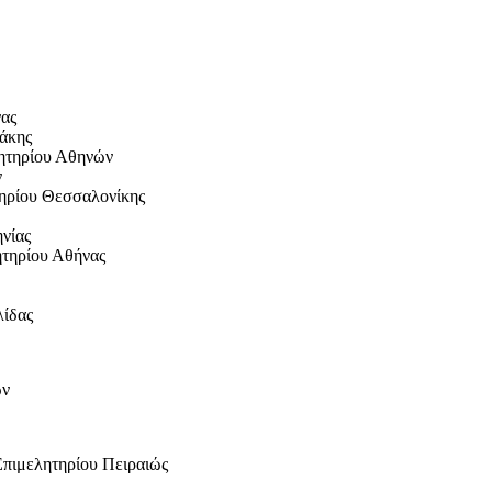
νας
άκης
ητηρίου Αθηνών
ν
τηρίου Θεσσαλονίκης
νίας
ητηρίου Αθήνας
λίδας
ων
Επιμελητηρίου Πειραιώς