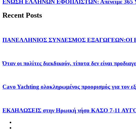
ΕΝΩΣΗ ΕΛΛΗΝΩΝ ΕΦΟΠΛΙΣΤΩΝ: Απένειμε 365 ΥΠ
Recent Posts
ΠΑΝΕΛΛΗΝΙΟΣ ΣΥΝΔΕΣΜΟΣ ΕΞΑΓΩΓΕΩΝ:ΟΙ Ε
Όταν οι πολίτες διεκδικούν, τίποτα δεν είναι προδια
Cavo Yachting ολοκληρωμένος προορισμός για τον εξ
ΕΚΔΗΛΩΣΕΙΣ στην Ηρωική νήσο ΚΑΣΟ 7-11 ΑΥ