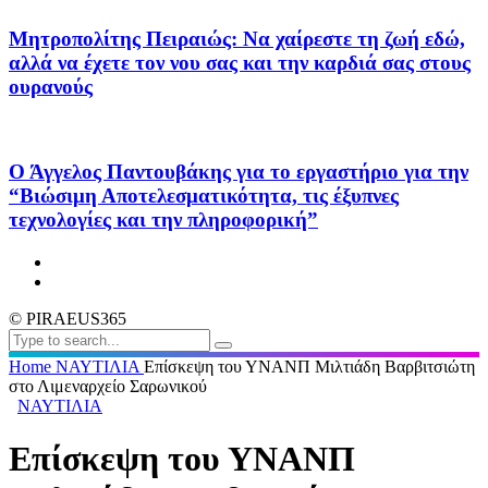
Μητροπολίτης Πειραιώς: Να χαίρεστε τη ζωή εδώ,
αλλά να έχετε τον νου σας και την καρδιά σας στους
ουρανούς
Ο Άγγελος Παντουβάκης για το εργαστήριο για την
“Βιώσιμη Αποτελεσματικότητα, τις έξυπνες
τεχνολογίες και την πληροφορική”
© PIRAEUS365
Home
ΝΑΥΤΙΛΙΑ
Επίσκεψη του ΥΝΑΝΠ Μιλτιάδη Βαρβιτσιώτη
στο Λιμεναρχείο Σαρωνικού
ΝΑΥΤΙΛΙΑ
Επίσκεψη του ΥΝΑΝΠ