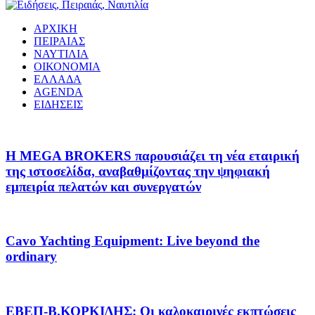
ΑΡΧΙΚΗ
ΠΕΙΡΑΙΑΣ
ΝΑΥΤΙΛΙΑ
ΟΙΚΟΝΟΜΙΑ
ΕΛΛΑΔΑ
AGENDA
ΕΙΔΗΣΕΙΣ
Η MEGA BROKERS παρουσιάζει τη νέα εταιρική
της ιστοσελίδα, αναβαθμίζοντας την ψηφιακή
εμπειρία πελατών και συνεργατών
Cavo Yachting Equipment: Live beyond the
ordinary
EΒΕΠ-Β.ΚΟΡΚΙΔΗΣ: Οι καλοκαιρινές εκπτώσεις