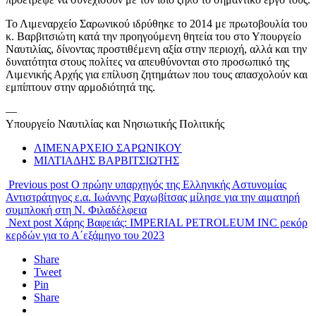
Το Λιμεναρχείο Σαρωνικού ιδρύθηκε το 2014 με πρωτοβουλία του
κ. Βαρβιτσιώτη κατά την προηγούμενη θητεία του στο Υπουργείο
Ναυτιλίας, δίνοντας προστιθέμενη αξία στην περιοχή, αλλά και την
δυνατότητα στους πολίτες να απευθύνονται στο προσωπικό της
Λιμενικής Αρχής για επίλυση ζητημάτων που τους απασχολούν και
εμπίπτουν στην αρμοδιότητά της.
—
Υπουργείο Ναυτιλίας και Νησιωτικής Πολιτικής
ΛΙΜΕΝΑΡΧΕΙΟ ΣΑΡΩΝΙΚΟΥ
ΜΙΛΤΙΑΔΗΣ ΒΑΡΒΙΤΣΙΩΤΗΣ
Previous post
Ο πρώην υπαρχηγός της Ελληνικής Αστυνομίας
Αντιστράτηγος ε.α. Ιωάννης Ραχωβίτσας μίλησε για την αιματηρή
συμπλοκή στη Ν. Φιλαδέλφεια
Next post
Χάρης Βαφειάς: IMPERIAL PETROLEUM INC ρεκόρ
κερδών για το Α΄εξάμηνο του 2023
Share
Tweet
Pin
Share