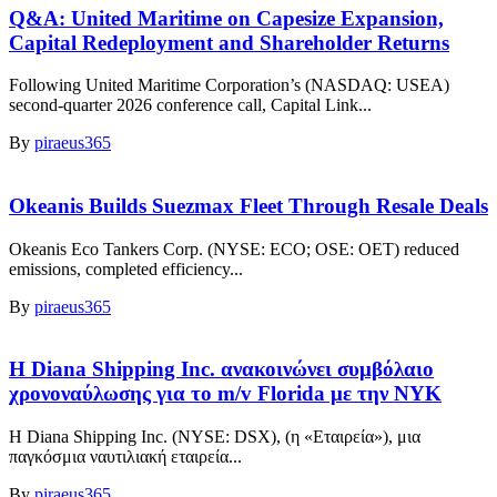
Q&A: United Maritime on Capesize Expansion,
Capital Redeployment and Shareholder Returns
Following United Maritime Corporation’s (NASDAQ: USEA)
second-quarter 2026 conference call, Capital Link...
By
piraeus365
Okeanis Builds Suezmax Fleet Through Resale Deals
Okeanis Eco Tankers Corp. (NYSE: ECO; OSE: OET) reduced
emissions, completed efficiency...
By
piraeus365
Η Diana Shipping Inc. ανακοινώνει συμβόλαιο
χρονοναύλωσης για το m/v Florida με την NYK
Η Diana Shipping Inc. (NYSE: DSX), (η «Εταιρεία»), μια
παγκόσμια ναυτιλιακή εταιρεία...
By
piraeus365