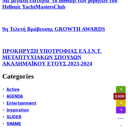
Με μεγάλη επιτυχία το meetup των χορηγών του
Hellenic YachtMastersClub
9η Τελετή Βράβευσης GROWTH AWARDS
ΠΡΟΚΗΡΥΞΗ ΥΠΟΤΡΟΦΙΑΣ ΕΛ.Ι.Ν.Τ.
ΜΕΤΑΠΤΥΧΙΑΚΩΝ ΣΠΟΥΔΩΝ
AΚΑΔΗΜΑΪΚΟΥ ΕΤΟΥΣ 2023-2024
Categories
Active
2
AGENDA
3,529
Entertainment
2
Inspiration
1
SLIDER
974
SNAME
1