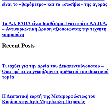
είναι το «βαρόμετρο» και το «σωσίβιο» της αγοράς
Το A.I. PADA είναι διαθέσιμο! Ινστιτούτο P.A.D.A.
– Αντιναρκωτική Δράση αξιοποιώντας την τεχνητή
νοημοσύνη
Recent Posts
Τι ισχύει για την αργία του Δεκαπενταύγουστου –
Όσα πρέπει να γνωρίζουν οι μισθωτοί του ιδιωτικού
τομέα
Η Δεσποτική εορτή της Μεταμορφώσεως του
Κυρίου στην Ιερά Μητρόπολη Πειραιώς