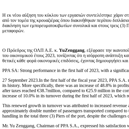
Η εκ νέου αύξηση του κύκλου των εργασιών συντελέστηκε χάριν σ
από τον τομέα της κρουαζιέρας όπου διακινήθηκαν περίπου διπλάσιο
διακίνηση των εμπορευματοκιβωτίων συνολικά και στους τρεις (3) Π
μεταφορών.
Ο Πρόεδρος της ΟΛΠ Α.Ε. κ.
YuZenggang
, εξέφρασε την ικανοπο
του οικονομικού έτους 2023, τονίζοντας ότι η ισόρροπη ανάπτυξη κ
θετικές κάθε φορά οικονομικές επιδόσεις, έχοντας δημιουργήσει κα
PPA SA: Strong performance in the first half of 2023, with a significan
27 September 2023.In the first half of the fiscal year 2023, PPA S.A.
its history. More specifically, there was an increase of 48.8% in profi
after taxes reached €38.7million, compared to €25.9 million in the c
increase of 10.0% in its turnover during the first half of 2023, which 
This renewed growth in turnover was attributed to increased revenue ac
approximately double number of passengers transported compared to th
handling in the total three (3) Piers of the port, despite the challenges 
Mr. Yu Zenggang, Chairman of PPA S.A., expressed his satisfaction with