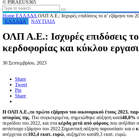
© PIRAEUS365
Home
ΕΛΛΑΔΑ
ΟΛΠ Α.Ε.: Ισχυρές επιδόσεις το α’ εξάμηνο του 
ΕΛΛΑΔΑ
ΝΑΥΤΙΛΙΑ
ΟΛΠ Α.Ε.: Ισχυρές επιδόσεις το
κερδοφορίας και κύκλου εργασ
30 Σεπτεμβρίου, 2023
Share
Tweet
Pin
Share
Η ΟΛΠ Α.Ε.,το πρώτο εξάμηνο του οικονομικού έτους 2023, παρ
ιστορίας της
. Πιο συγκεκριμένα, σημειώθηκε αύξηση κατά
48,8%
σ
περιόδου του 2022, και στα
κέρδη μετά από φόρους
που ανήλθαν 
αντίστοιχο εξάμηνο του 2022.Σημαντική αύξηση παρουσίασε και ο
κ
ανέρχεται σε
102,4 εκατ. ευρώ
, αυξημένο κατά9,3 εκατ. ευρώ.