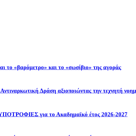
ι το «βαρόμετρο» και το «σωσίβιο» της αγοράς
 – Αντιναρκωτική Δράση αξιοποιώντας την τεχνητή νοη
ΟΤΡΟΦΙΕΣ για το Ακαδημαϊκό έτος 2026-2027