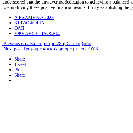
underscored that the unwavering dedication to achieving a balanced gr
role in driving these positive financial results, firmly establishing th
Α ΕΞΑΜΗΝΟ 2023
ΚΕΡΔΟΦΟΡΙΑ
ΟΛΠ
ΥΨΗΛΕΣ ΕΠΙΔΟΣΕΙΣ
Previous post
Επικαιρότητα 28ης Σεπτεμβρίου
Next post
Τρέχουμε και κολυμπάμε με τους ΟΥΚ
Share
Tweet
Pin
Share