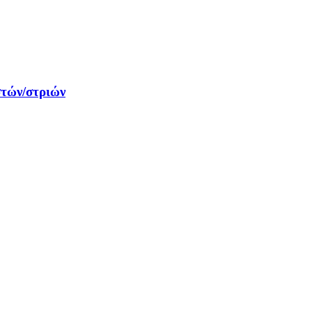
στών/στριών