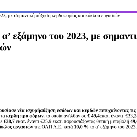
2023, με σημαντική αύξηση κερδοφορίας και κύκλου εργασιών
 α’ εξάμηνο του 2023, με σημαντ
ιών
ουσίασε νέα ισχυρήαύξηση εσόδων και κερδών πετυχαίνοντας τις 
τα
κέρδη προ φόρων,
τα οποία ανήλθαν σε
€ 49,4
εκατ. έναντι €33,2
σε
€38,7
εκατ. έναντι €25,9 εκατ. παρουσιάζοντας θετική μεταβολή
49
ύκλος εργασιών
της ΟΛΠ Α.Ε. κατά
10,0 %
το α’ εξάμηνο του 2023,