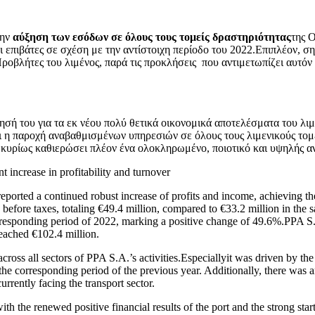
την
αύξηση των εσόδων σε όλους τους τομείς δραστηριότητας
της 
ι επιβάτες σε σχέση με την αντίστοιχη περίοδο του 2022.Επιπλέον, 
ροβλήτες του λιμένος, παρά τις προκλήσεις που αντιμετωπίζει αυτόν 
ίησή του για τα εκ νέου πολύ θετικά οικονομικά αποτελέσματα του λι
αι η παροχή αναβαθμισμένων υπηρεσιών σε όλους τους λιμενικούς τομ
ι κυρίως καθιερώσει πλέον ένα ολοκληρωμένο, ποιοτικό και υψηλής αν
t increase in profitability and turnover
 reported a continued robust increase of profits and income, achieving 
ts before taxes, totaling €49.4 million, compared to €33.2 million in the 
orresponding period of 2022, marking a positive change of 49.6%.PPA S.
reached €102.4 million.
ross all sectors of PPA S.A.’s activities.Especiallyit was driven by the
e corresponding period of the previous year. Additionally, there was an
currently facing the transport sector.
 the renewed positive financial results of the port and the strong start