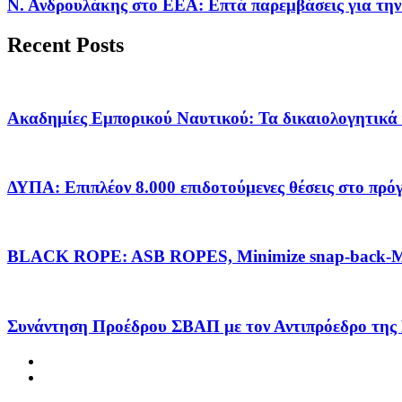
Ν. Ανδρουλάκης στο ΕΕΑ: Επτά παρεμβάσεις για την
Recent Posts
Ακαδημίες Εμπορικού Ναυτικού: Τα δικαιολογητικά 
ΔΥΠΑ: Επιπλέον 8.000 επιδοτούμενες θέσεις στο πρ
BLACK ROPE: ASB ROPES, Minimize snap-back-Ma
Συνάντηση Προέδρου ΣΒΑΠ με τον Αντιπρόεδρο της