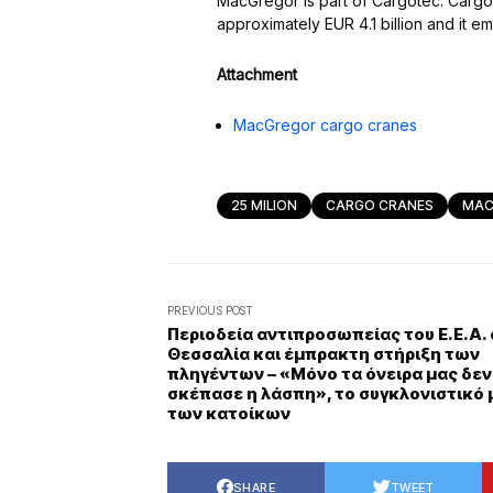
MacGregor is part of Cargotec. Cargot
approximately EUR 4.1 billion and it 
Attachment
MacGregor cargo cranes
25 MILION
CARGO CRANES
MAC
PREVIOUS POST
Περιοδεία αντιπροσωπείας του Ε.Ε.Α.
Θεσσαλία και έμπρακτη στήριξη των
πληγέντων – «Μόνο τα όνειρα μας δεν
σκέπασε η λάσπη», το συγκλονιστικό
των κατοίκων
SHARE
TWEET