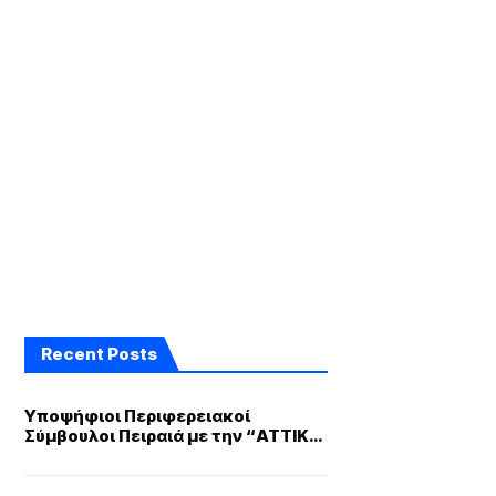
Recent Posts
Υποψήφιοι Περιφερειακοί
Σύμβουλοι Πειραιά με την “ΑΤΤΙΚΗ
ΜΠΡΟΣΤΑ” του Νίκου Χαρδαλιά