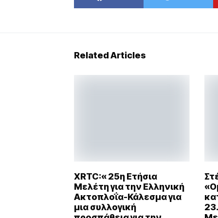
Related Articles
XRTC:« 25η Ετήσια
Στ
Μελέτη για την Ελληνική
«Ο
Ακτοπλοΐα-Κάλεσμα για
κα
μια συλλογική
23
προσπάθεια για την
Με