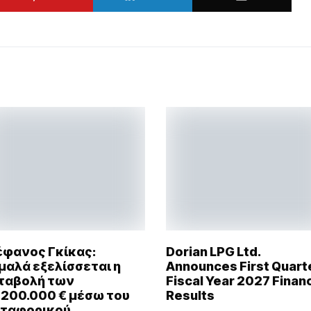
έφανος Γκίκας:
Dorian LPG Ltd.
μαλά εξελίσσεται η
Announces First Quart
ταβολή των
Fiscal Year 2027 Financ
.200.000 € μέσω του
Results
ταφορικού