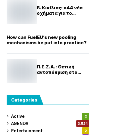
Β. Κικίλιας: «44 νέα
οχήματα για το
Λιμενικό – Η ενίσχυση
του Λ.Σ. και η
ασφάλεια του πολίτη
είναι στον πυρήνα της
How can FuelEU’s new pooling
πολιτικής μας»
mechanisms be put into practice?
Π.Ε.Σ.Α.: Θετική
ανταπόκριση στο
«early start» των
«Black Friday»
προσφορών
Categories
Active
2
AGENDA
3,524
Entertainment
2