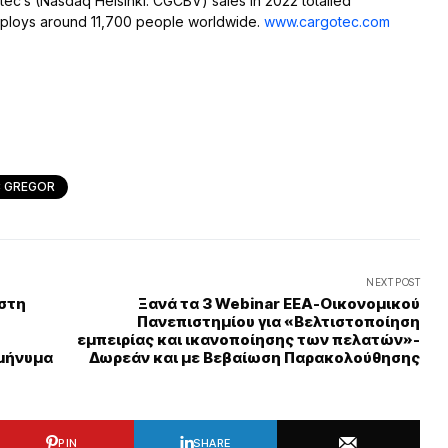
ec’s (Nasdaq Helsinki: CGCBV) sales in 2022 totalled
employs around 11,700 people worldwide.
www.cargotec.com
 GREGOR
NEXT POST
 στη
Ξανά τα 3 Webinar ΕΕΑ-Οικονομικού
Πανεπιστημίου για «Βελτιστοποίηση
εμπειρίας και ικανοποίησης των πελατών»-
 μήνυμα
Δωρεάν και με Βεβαίωση Παρακολούθησης
PIN
SHARE