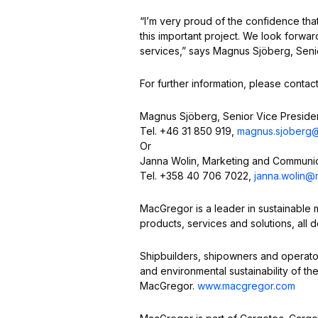
“I’m very proud of the confidence tha
this important project. We look forwa
services,” says Magnus Sjöberg, Seni
For further information, please contact
Magnus Sjöberg, Senior Vice Presiden
Tel. +46 31 850 919,
magnus.sjoberg
Or
Janna Wolin, Marketing and Communi
Tel. +358 40 706 7022,
janna.wolin
MacGregor is a leader in sustainable m
products, services and solutions, all 
Shipbuilders, shipowners and operators a
and environmental sustainability of th
MacGregor.
www.macgregor.com