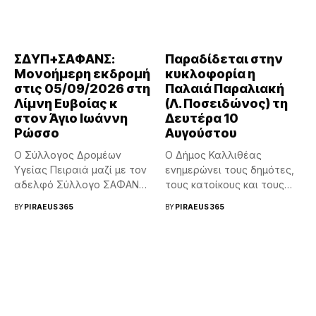
ΣΔΥΠ+ΣΑΦΑΝΣ:
Παραδίδεται στην
Μονοήμερη εκδρομή
κυκλοφορία η
στις 05/09/2026 στη
Παλαιά Παραλιακή
Λίμνη Ευβοίας κ
(Λ. Ποσειδώνος) τη
στον Άγιο Ιωάννη
Δευτέρα 10
Ρώσσο
Αυγούστου
Ο Σύλλογος Δρομέων
Ο Δήμος Καλλιθέας
Υγείας Πειραιά μαζί με τον
ενημερώνει τους δημότες,
αδελφό Σύλλογο ΣΑΦΑΝΣ
τους κατοίκους και τους
θα...
οδηγούς ότι τη...
BY
PIRAEUS365
BY
PIRAEUS365