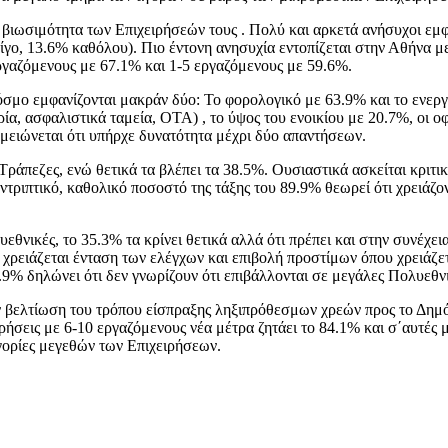
ην βιωσιμότητα των Επιχειρήσεών τους . Πολύ και αρκετά ανήσυχοι εμ
ίγο, 13.6% καθόλου). Πιο έντονη ανησυχία εντοπίζεται στην Αθήνα μ
ργαζόμενους με 67.1% και 1-5 εργαζόμενους με 59.6%.
σμο εμφανίζονται μακράν δύο: Το φορολογικό με 63.9% και το ενεργ
α, ασφαλιστικά ταμεία, ΟΤΑ) , το ύψος του ενοικίου με 20.7%, οι ο
μειώνεται ότι υπήρχε δυνατότητα μέχρι δύο απαντήσεων.
Τράπεζες, ενώ θετικά τα βλέπει τα 38.5%. Ουσιαστικά ασκείται κριτικ
ριπτικό, καθολικό ποσοστό της τάξης του 89.9% θεωρεί ότι χρειάζον
θνικές, το 35.3% τα κρίνει θετικά αλλά ότι πρέπει και στην συνέχει
ι χρειάζεται ένταση των ελέγχων και επιβολή προστίμων όπου χρειάζετ
4.9% δηλώνει ότι δεν γνωρίζουν ότι επιβάλλονται σε μεγάλες Πολυεθν
την βελτίωση του τρόπου είσπραξης ληξιπρόθεσμων χρεών προς το Δημό
ιρήσεις με 6-10 εργαζόμενους νέα μέτρα ζητάει το 84.1% και σ΄αυτές 
γορίες μεγεθών των Επιχειρήσεων.