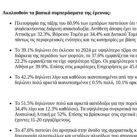
Ακολουθούν τα βασικά συμπεράσματα της έρευνας:
Πλειοψηφία της τάξης του 60.9% των εμπόρων πιστεύουν ότι τ
αναδεικνύοντας διάχυτη απαισιοδοξία. Αντίθετη άποψη έχει τ
Αττικής με 32.3%, Βόρειου Τομέα με 34.4% και Δυτικού Τομέ
πάντως τις περιφερειακές ενότητες και τις κατηγορίες με βάσ
Το 39.1% δηλώνει ότι έκλεισε το 2024 με υψηλότερο τζίρο σε
διάρκεια της περιόδου των γιορτών, το 37.6% εμφανίζεται να 
22.2% εμφανίζεται να είχε υψηλότερο τζίρο. Οι χαμηλότεροι τ
Αθήνα με 39.9%. Επίσης στις μικρότερες Επιχειρήσεις με 45
Το 42.2% δηλώνει λίγο και καθόλου ικανοποιημένοι από την 
δηλώνει πολύ αρκετά ικανοποιημένοι ( 0.5% πολύ, 10.1% αρκ
Το 51.5% δηλώνουν πολύ και αρκετά αισιόδοξοι για την πορεί
34.4% λίγο και 12.3% καθόλου). Τα υψηλότερα συγκριτικά π
Ανατολική Αττική με 52%. Επίσης τα βρίσκουμε στις σχετικά
έχοντες 11-20 εργαζόμενους.
Το 47.6% πιστεύει ότι αρνητικά στην άνοδο της αγοραστικής 
δημιουργία ολιγοπωλίων και μεγάλων αλυσίδων που απορροφ