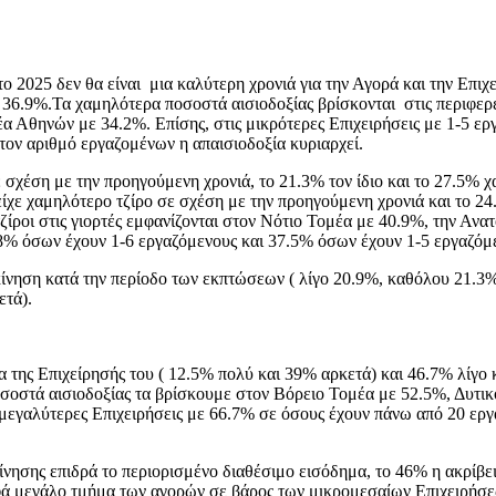
ο 2025 δεν θα είναι μια καλύτερη χρονιά για την Αγορά και την Επιχ
ο 36.9%.Τα χαμηλότερα ποσοστά αισιοδοξίας βρίσκονται στις περιφερε
α Αθηνών με 34.2%. Επίσης, στις μικρότερες Επιχειρήσεις με 1-5 ερ
η τον αριθμό εργαζομένων η απαισιοδοξία κυριαρχεί.
 σχέση με την προηγούμενη χρονιά, το 21.3% τον ίδιο και το 27.5% χ
είχε χαμηλότερο τζίρο σε σχέση με την προηγούμενη χρονιά και το 24
ζίροι στις γιορτές εμφανίζονται στον Νότιο Τομέα με 40.9%, την Ανα
.8% όσων έχουν 1-6 εργαζόμενους και 37.5% όσων έχουν 1-5 εργαζόμ
κίνηση κατά την περίοδο των εκπτώσεων ( λίγο 20.9%, καθόλου 21.3%
ετά).
α της Επιχείρησής του ( 12.5% πολύ και 39% αρκετά) και 46.7% λίγο 
οσοστά αισιοδοξίας τα βρίσκουμε στον Βόρειο Τομέα με 52.5%, Δυτι
 μεγαλύτερες Επιχειρήσεις με 66.7% σε όσους έχουν πάνω από 20 ερ
κίνησης επιδρά το περιορισμένο διαθέσιμο εισόδημα, το 46% η ακρίβει
ά μεγάλο τμήμα των αγορών σε βάρος των μικρομεσαίων Επιχειρήσε