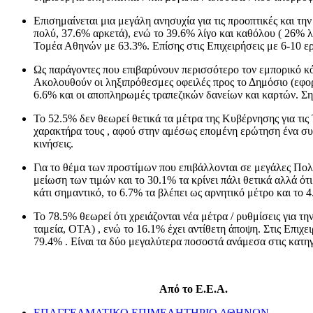
Επισημαίνεται μια μεγάλη ανησυχία για τις προοπτικές και τ
πολύ, 37.6% αρκετά), ενώ το 39.6% λίγο και καθόλου ( 26% λ
Τομέα Αθηνών με 63.3%. Επίσης στις Επιχειρήσεις με 6-10 ε
Ως παράγοντες που επιβαρύνουν περισσότερο τον εμπορικό κό
Ακολουθούν οι ληξιπρόθεσμες οφειλές προς το Δημόσιο (εφορί
6.6% και οι αποπληρωμές τραπεζικών δανείων και καρτών. Ση
Το 52.5% δεν θεωρεί θετικά τα μέτρα της Κυβέρνησης για τις 
χαρακτήρα τους , αφού στην αμέσως επομένη ερώτηση ένα συντ
κινήσεις.
Για το θέμα των προστίμων που επιβάλλονται σε μεγάλες Πολυε
μείωση των τιμών και το 30.1% τα κρίνει πάλι θετικά αλλά ότ
κάτι σημαντικό, το 6.7% τα βλέπει ως αρνητικό μέτρο και το 
Το 78.5% θεωρεί ότι χρειάζονται νέα μέτρα / ρυθμίσεις για 
ταμεία, ΟΤΑ) , ενώ το 16.1% έχει αντίθετη άποψη. Στις Επιχε
79.4% . Είναι τα δύο μεγαλύτερα ποσοστά ανάμεσα στις κατη
Από το Ε.Ε.Α.
ΕΠΑΓΓΕΛΜΑΤΙΚΟ ΕΠΙΜΕΛΗΤΗΡΙΟ ΑΘΗΝΩΝ