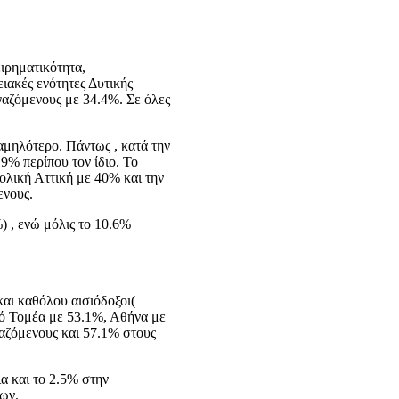
ειρηματικότητα,
ιακές ενότητες Δυτικής
γαζόμενους με 34.4%. Σε όλες
αμηλότερο. Πάντως , κατά την
.9% περίπου τον ίδιο. Το
τολική Αττική με 40% και την
ενους.
) , ενώ μόλις το 10.6%
και καθόλου αισιόδοξοι(
κό Τομέα με 53.1%, Αθήνα με
γαζόμενους και 57.1% στους
α και το 2.5% στην
ων.