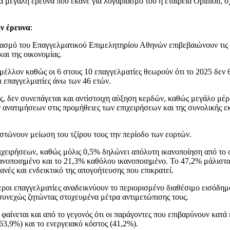
μεγάλη έρευνα που έκανε για λογαριασμό του η εταιρεία Opinion, σχ
ν έρευνα
:
ιασμό του Επαγγελματικού Επιμελητηρίου Αθηνών επιβεβαιώνουν τις 
και της οικονομίας.
μέλλον καθώς οι 6 στους 10 επαγγελματίες θεωρούν ότι το 2025 δεν 
οι επαγγελματίες άνω των 46 ετών.
ρος, δεν συνεπάγεται και αντίστοιχη αύξηση κερδών, καθώς μεγάλο μέ
ανατιμήσεων στις προμήθειες των επιχειρήσεων και της συνολικής ε
ιστώνουν μείωση του τζίρου τους την περίοδο των εορτών.
πιχειρήσεων, καθώς μόλις 0,5% δηλώνει απόλυτη ικανοποίηση από το
κανοποιημένο και το 21,3% καθόλου ικανοποιημένο. Το 47,2% μάλιστα
νές και ενδεικτικό της απογοήτευσης που επικρατεί.
ύθεροι επαγγελματίες αναδεικνύουν το περιορισμένο διαθέσιμο εισόδη
 συνεχώς ζητώντας στοχευμένα μέτρα αντιμετώπισης τους.
αίνεται και από το γεγονός ότι οι παράγοντες που επιβαρύνουν κατά κ
63,9%) και το ενεργειακό κόστος (41,2%).