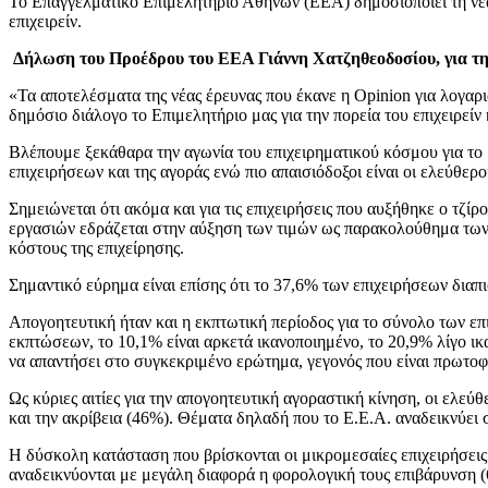
Το Επαγγελματικό Επιμελητήριο Αθηνών (ΕΕΑ) δημοσιοποιεί τη νέα 
επιχειρείν.
Δήλωση του Προέδρου του ΕΕΑ Γιάννη Χατζηθεοδοσίου, για τη
«Τα αποτελέσματα της νέας έρευνας που έκανε η Opinion για λογαρ
δημόσιο διάλογο το Επιμελητήριο μας για την πορεία του επιχειρείν 
Βλέπουμε ξεκάθαρα την αγωνία του επιχειρηματικού κόσμου για το 
επιχειρήσεων και της αγοράς ενώ πιο απαισιόδοξοι είναι οι ελεύθερ
Σημειώνεται ότι ακόμα και για τις επιχειρήσεις που αυξήθηκε ο τζί
εργασιών εδράζεται στην αύξηση των τιμών ως παρακολούθημα των 
κόστους της επιχείρησης.
Σημαντικό εύρημα είναι επίσης ότι το 37,6% των επιχειρήσεων διαπ
Απογοητευτική ήταν και η εκπτωτική περίοδος για το σύνολο των ε
εκπτώσεων, το 10,1% είναι αρκετά ικανοποιημένο, το 20,9% λίγο ι
να απαντήσει στο συγκεκριμένο ερώτημα, γεγονός που είναι πρωτοφα
Ως κύριες αιτίες για την απογοητευτική αγοραστική κίνηση, οι ελε
και την ακρίβεια (46%). Θέματα δηλαδή που το Ε.Ε.Α. αναδεικνύει
Η δύσκολη κατάσταση που βρίσκονται οι μικρομεσαίες επιχειρήσεις φ
αναδεικνύονται με μεγάλη διαφορά η φορολογική τους επιβάρυνση (