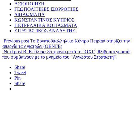
ΑΞΙΟΠΟΙΗΣΗ
ΓΕΩΠΟΛΙΤΙΚΕΣ ΙΣΟΡΡΟΠΙΕΣ
ΔΙΠΛΩΜΑΤΙΑ
ΚΩΝΣΤΑΝΤΙΝΟΣ ΚΥΠΡΙΟΣ
ΠΕΤΡΕΛΑΪΚΑ ΚΟΙΤΑΣΜΑΤΑ
ΣΤΡΑΤΙΩΤΙΚΟΣ ΑΝΑΛΥΤΗΣ
Previous post
Το Εργατοϋπαλληλικό Κέντρο Πειραιά στηρίζει την
απεργία των γιατρών (ΟΕΝΓΕ)
Next post
Β. Κικίλιας: 85 χρόνια μετά το "ΟΧΙ", θλίβομαι γι αυτά
που συμβαίνουν με το μνημείο του "Αγνώστου Στρατιώτη"
Share
Tweet
Pin
Share