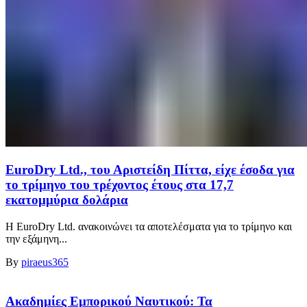
EuroDry Ltd., του Αριστείδη Πίττα, είχε έσοδα για
το τρίμηνο του τρέχοντος έτους στα 17,7
εκατομμύρια δολάρια
Η EuroDry Ltd. ανακοινώνει τα αποτελέσματα για το τρίμηνο και
την εξάμηνη...
By
piraeus365
Ακαδημίες Εμπορικού Ναυτικού: Τα