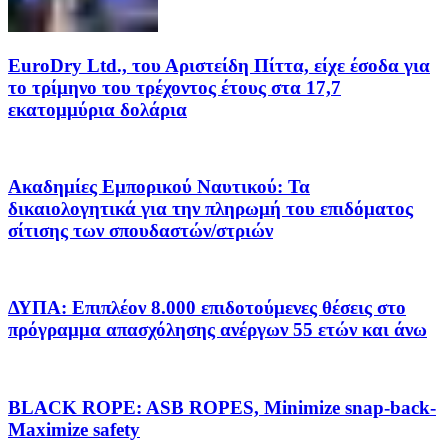
EuroDry Ltd., του Αριστείδη Πίττα, είχε έσοδα για
το τρίμηνο του τρέχοντος έτους στα 17,7
εκατομμύρια δολάρια
Ακαδημίες Εμπορικού Ναυτικού: Τα
δικαιολογητικά για την πληρωμή του επιδόματος
σίτισης των σπουδαστών/στριών
ΔΥΠΑ: Επιπλέον 8.000 επιδοτούμενες θέσεις στο
πρόγραμμα απασχόλησης ανέργων 55 ετών και άνω
BLACK ROPE: ASB ROPES, Minimize snap-back-
Maximize safety