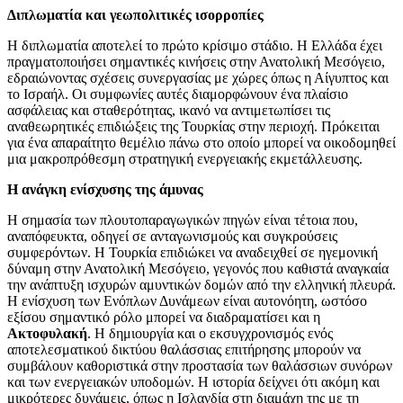
Διπλωματία και γεωπολιτικές ισορροπίες
Η διπλωματία αποτελεί το πρώτο κρίσιμο στάδιο. Η Ελλάδα έχει
πραγματοποιήσει σημαντικές κινήσεις στην Ανατολική Μεσόγειο,
εδραιώνοντας σχέσεις συνεργασίας με χώρες όπως η Αίγυπτος και
το Ισραήλ. Οι συμφωνίες αυτές διαμορφώνουν ένα πλαίσιο
ασφάλειας και σταθερότητας, ικανό να αντιμετωπίσει τις
αναθεωρητικές επιδιώξεις της Τουρκίας στην περιοχή. Πρόκειται
για ένα απαραίτητο θεμέλιο πάνω στο οποίο μπορεί να οικοδομηθεί
μια μακροπρόθεσμη στρατηγική ενεργειακής εκμετάλλευσης.
Η ανάγκη ενίσχυσης της άμυνας
Η σημασία των πλουτοπαραγωγικών πηγών είναι τέτοια που,
αναπόφευκτα, οδηγεί σε ανταγωνισμούς και συγκρούσεις
συμφερόντων. Η Τουρκία επιδιώκει να αναδειχθεί σε ηγεμονική
δύναμη στην Ανατολική Μεσόγειο, γεγονός που καθιστά αναγκαία
την ανάπτυξη ισχυρών αμυντικών δομών από την ελληνική πλευρά.
Η ενίσχυση των Ενόπλων Δυνάμεων είναι αυτονόητη, ωστόσο
εξίσου σημαντικό ρόλο μπορεί να διαδραματίσει και η
Ακτοφυλακή
. Η δημιουργία και ο εκσυγχρονισμός ενός
αποτελεσματικού δικτύου θαλάσσιας επιτήρησης μπορούν να
συμβάλουν καθοριστικά στην προστασία των θαλάσσιων συνόρων
και των ενεργειακών υποδομών. Η ιστορία δείχνει ότι ακόμη και
μικρότερες δυνάμεις, όπως η Ισλανδία στη διαμάχη της με τη