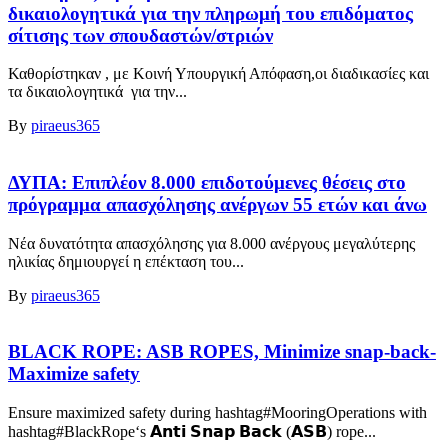
δικαιολογητικά για την πληρωμή του επιδόματος
σίτισης των σπουδαστών/στριών
Καθορίστηκαν , με Κοινή Υπουργική Απόφαση,οι διαδικασίες και
τα δικαιολογητικά για την...
By
piraeus365
ΔΥΠΑ: Επιπλέον 8.000 επιδοτούμενες θέσεις στο
πρόγραμμα απασχόλησης ανέργων 55 ετών και άνω
Νέα δυνατότητα απασχόλησης για 8.000 ανέργους μεγαλύτερης
ηλικίας δημιουργεί η επέκταση του...
By
piraeus365
BLACK ROPE: ASB ROPES, Minimize snap-back-
Maximize safety
Ensure maximized safety during hashtag#MooringOperations with
hashtag#BlackRope‘s 𝗔𝗻𝘁𝗶 𝗦𝗻𝗮𝗽 𝗕𝗮𝗰𝗸 (𝗔𝗦𝗕) rope...