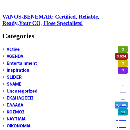
VANOS-BENEMAR: Certified, Reliable,
Ready,Your CO₂ Hose Specialists!
Categories
Active
2
AGENDA
3,524
Entertainment
2
Inspiration
1
SLIDER
972
SNAME
1
Uncategorized
180
ΕΚΔΗΛΩΣΕΙΣ
14
ΕΛΛΑΔΑ
3,646
ΚΟΣΜΟΣ
10
ΝΑΥΤΙΛΙΑ
5,349
ΟΙΚΟΝΟΜΙΑ
1,799