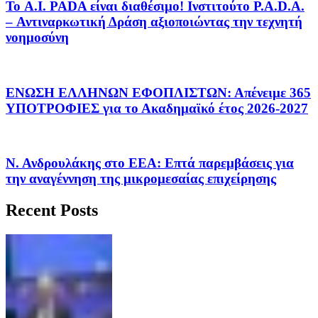
Το A.I. PADA είναι διαθέσιμο! Ινστιτούτο P.A.D.A.
– Αντιναρκωτική Δράση αξιοποιώντας την τεχνητή
νοημοσύνη
ΕΝΩΣΗ ΕΛΛΗΝΩΝ ΕΦΟΠΛΙΣΤΩΝ: Απένειμε 365
ΥΠΟΤΡΟΦΙΕΣ για το Ακαδημαϊκό έτος 2026-2027
Ν. Ανδρουλάκης στο ΕΕΑ: Επτά παρεμβάσεις για
την αναγέννηση της μικρομεσαίας επιχείρησης
Recent Posts