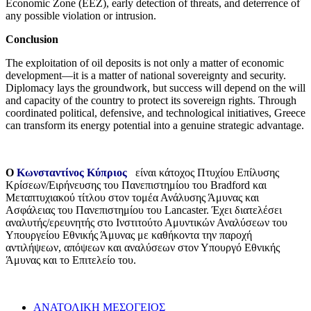
Economic Zone (EEZ), early detection of threats, and deterrence of
any possible violation or intrusion.
Conclusion
The exploitation of oil deposits is not only a matter of economic
development—it is a matter of national sovereignty and security.
Diplomacy lays the groundwork, but success will depend on the will
and capacity of the country to protect its sovereign rights. Through
coordinated political, defensive, and technological initiatives, Greece
can transform its energy potential into a genuine strategic advantage.
Ο
Κωνσταντίνος Κύπριος
είναι κάτοχος Πτυχίου Επίλυσης
Κρίσεων/Ειρήνευσης του Πανεπιστημίου του Bradford και
Μεταπτυχιακού τίτλου στον τομέα Ανάλυσης Άμυνας και
Ασφάλειας του Πανεπιστημίου του Lancaster. Έχει διατελέσει
αναλυτής/ερευνητής στο Ινστιτούτο Αμυντικών Αναλύσεων του
Υπουργείου Εθνικής Άμυνας με καθήκοντα την παροχή
αντιλήψεων, απόψεων και αναλύσεων στον Υπουργό Εθνικής
Άμυνας και το Επιτελείο του.
ΑΝΑΤΟΛΙΚΗ ΜΕΣΟΓΕΙΟΣ