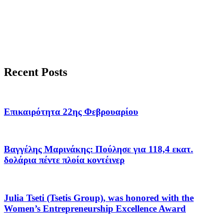
Recent Posts
Επικαιρότητα 22ης Φεβρουαρίου
Βαγγέλης Μαρινάκης: Πούλησε για 118,4 εκατ.
δολάρια πέντε πλοία κοντέινερ
Julia Tseti (Tsetis Group), was honored with the
Women’s Entrepreneurship Excellence Award