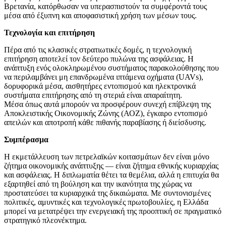
Βρετανία, κατόρθωσαν να υπερασπιστούν τα συμφέροντά τους
μέσα από έξυπνη και αποφασιστική χρήση των μέσων τους.
Τεχνολογία και επιτήρηση
Πέρα από τις κλασικές στρατιωτικές δομές, η τεχνολογική
επιτήρηση αποτελεί τον δεύτερο πυλώνα της ασφάλειας. Η
ανάπτυξη ενός ολοκληρωμένου συστήματος παρακολούθησης που
να περιλαμβάνει μη επανδρωμένα ιπτάμενα οχήματα (UAVs),
δορυφορικά μέσα, αισθητήρες εντοπισμού και ηλεκτρονικά
συστήματα επιτήρησης από τη στεριά είναι απαραίτητη.
Μέσα όπως αυτά μπορούν να προσφέρουν συνεχή επίβλεψη της
Αποκλειστικής Οικονομικής Ζώνης (ΑΟΖ), έγκαιρο εντοπισμό
απειλών και αποτροπή κάθε πιθανής παραβίασης ή διείσδυσης.
Συμπέρασμα
Η εκμετάλλευση των πετρελαϊκών κοιτασμάτων δεν είναι μόνο
ζήτημα οικονομικής ανάπτυξης — είναι ζήτημα εθνικής κυριαρχίας
και ασφάλειας. Η διπλωματία θέτει τα θεμέλια, αλλά η επιτυχία θα
εξαρτηθεί από τη βούληση και την ικανότητα της χώρας να
προστατεύσει τα κυριαρχικά της δικαιώματα. Με συντονισμένες
πολιτικές, αμυντικές και τεχνολογικές πρωτοβουλίες, η Ελλάδα
μπορεί να μετατρέψει την ενεργειακή της προοπτική σε πραγματικό
στρατηγικό πλεονέκτημα.