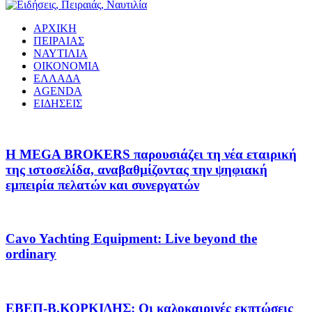
ΑΡΧΙΚΗ
ΠΕΙΡΑΙΑΣ
ΝΑΥΤΙΛΙΑ
ΟΙΚΟΝΟΜΙΑ
ΕΛΛΑΔΑ
AGENDA
ΕΙΔΗΣΕΙΣ
Η MEGA BROKERS παρουσιάζει τη νέα εταιρική
της ιστοσελίδα, αναβαθμίζοντας την ψηφιακή
εμπειρία πελατών και συνεργατών
Cavo Yachting Equipment: Live beyond the
ordinary
EΒΕΠ-Β.ΚΟΡΚΙΔΗΣ: Οι καλοκαιρινές εκπτώσεις