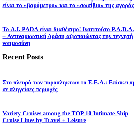
είναι το «βαρόμετρο» και το «σωσίβιο» της αγοράς
Το A.I. PADA είναι διαθέσιμο! Ινστιτούτο P.A.D.A.
– Αντιναρκωτική Δράση αξιοποιώντας την τεχνητή
νοημοσύνη
Recent Posts
Στο πλευρό των πυρόπληκτων το Ε.Ε.Α.: Επίσκεψη
σε πληγείσες περιοχές
Variety Cruises among the TOP 10 Intimate-Ship
Cruise Lines by Travel + Leisure