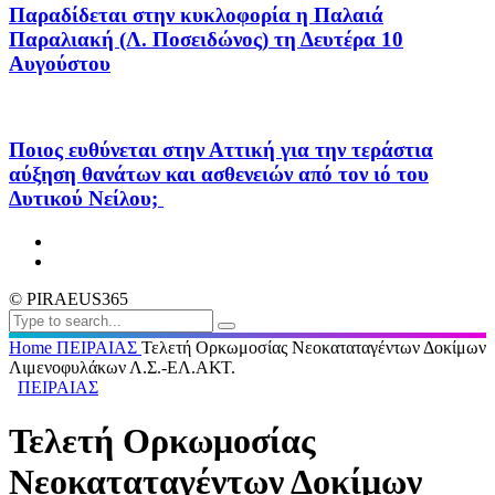
Παραδίδεται στην κυκλοφορία η Παλαιά
Παραλιακή (Λ. Ποσειδώνος) τη Δευτέρα 10
Αυγούστου
Ποιος ευθύνεται στην Αττική για την τεράστια
αύξηση θανάτων και ασθενειών από τον ιό του
Δυτικού Νείλου;
© PIRAEUS365
Home
ΠΕΙΡΑΙΑΣ
Τελετή Ορκωμοσίας Νεοκαταταγέντων Δοκίμων
Λιμενοφυλάκων Λ.Σ.-ΕΛ.ΑΚΤ.
ΠΕΙΡΑΙΑΣ
Τελετή Ορκωμοσίας
Νεοκαταταγέντων Δοκίμων