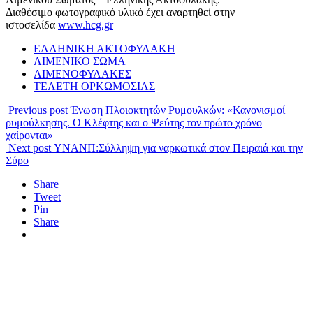
Διαθέσιμο φωτογραφικό υλικό έχει αναρτηθεί στην
ιστοσελίδα
www.hcg.gr
ΕΛΛΗΝΙΚΗ ΑΚΤΟΦΥΛΑΚΗ
ΛΙΜΕΝΙΚΟ ΣΩΜΑ
ΛΙΜΕΝΟΦΥΛΑΚΕΣ
ΤΕΛΕΤΗ ΟΡΚΩΜΟΣΙΑΣ
Previous post
Ένωση Πλοιοκτητών Ρυμουλκών: «Κανονισμοί
ρυμούλκησης. Ο Κλέφτης και ο Ψεύτης τον πρώτο χρόνο
χαίρονται»
Next post
ΥΝΑΝΠ:Σύλληψη για ναρκωτικά στον Πειραιά και την
Σύρο
Share
Tweet
Pin
Share