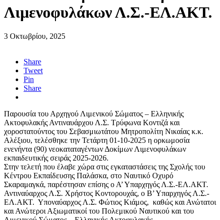
Λιμενοφυλάκων Λ.Σ.-ΕΛ.ΑΚΤ.
3 Οκτωβρίου, 2025
Share
Tweet
Pin
Share
Παρουσία του Αρχηγού Λιμενικού Σώματος – Ελληνικής
Ακτοφυλακής Αντιναυάρχου Λ.Σ. Τρύφωνα Κοντιζά και
χοροστατούντος του Σεβασμιωτάτου Μητροπολίτη Νικαίας κ.κ.
Αλέξιου, τελέσθηκε την Τετάρτη 01-10-2025 η ορκωμοσία
ενενήντα (90) νεοκαταταγέντων Δοκίμων Λιμενοφυλάκων
εκπαιδευτικής σειράς 2025-2026.
Στην τελετή που έλαβε χώρα στις εγκαταστάσεις της Σχολής του
Κέντρου Εκπαίδευσης Παλάσκα, στο Ναυτικό Οχυρό
Σκαραμαγκά, παρέστησαν επίσης ο Α’ Υπαρχηγός Λ.Σ.-ΕΛ.ΑΚΤ.
Αντιναύαρχος Λ.Σ. Χρήστος Κοντορουχάς, ο Β’ Υπαρχηγός Λ.Σ.-
ΕΛ.ΑΚΤ. Υποναύαρχος Λ.Σ. Φώτιος Κιάμος, καθώς και Ανώτατoι
και Ανώτεροι Αξιωματικοί του Πολεμικού Ναυτικού και του
Λιμενικού Σώματος – Ελληνικής Ακτοφυλακής.