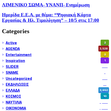
ΛΙΜΕΝΙΚΟ ΣΩΜΑ- ΥΝΑΝΠ- Ενημέρωση
Ημερίδα Ε.Ε.Α. με θέμα: “Ψηφιακή Κάρτα
Εργασίας & Ηλ. Τιμολόγηση” – 10/5 στις 17:00
Categories
Active
2
AGENDA
3,528
Entertainment
2
Inspiration
1
SLIDER
974
SNAME
1
Uncategorized
180
ΕΚΔΗΛΩΣΕΙΣ
14
ΕΛΛΑΔΑ
3,652
ΚΟΣΜΟΣ
10
ΝΑΥΤΙΛΙΑ
5,358
ΟΙΚΟΝΟΜΙΑ
1,800