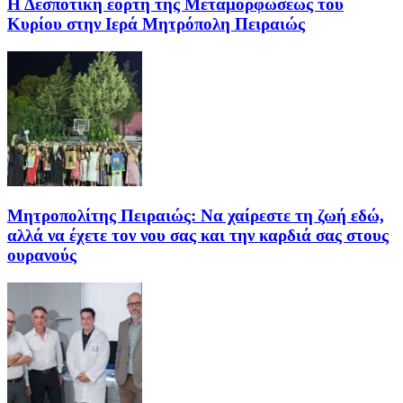
Η Δεσποτική εορτή της Μεταμορφώσεως του
Κυρίου στην Ιερά Μητρόπολη Πειραιώς
Μητροπολίτης Πειραιώς: Να χαίρεστε τη ζωή εδώ,
αλλά να έχετε τον νου σας και την καρδιά σας στους
ουρανούς