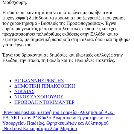
Μούσχουρη.
Η ιδιαίτερη ικανότητά του να αποτυπώνει με ακρίβεια και
ψυχογραφική διείσδυση τα πρόσωπα που ζωγραφίζει του χάρισε
τον χαρακτηρισμό «Βασιλιάς της Προσωπογραφίας». Έγινε
ευρύτερα γνωστός μέσα από τηλεοπτικές εκπομπές και έχει
πραγματοποιήσει πολυάριθμες εκθέσεις στην Ελλάδα και το
εξωτερικό, με σημαντική παρουσία στη Γαλλία, όπου και τιμήθηκε
για το έργο του.
Έργα του βρίσκονται σε δημόσιες και ιδιωτικές συλλογές στην
Ελλάδα, την Ιταλία, τη Γαλλία και τις Ηνωμένες Πολιτείες.
ΑΓ ΙΩΑΝΝΗΣ ΡΕΝΤΗΣ
ΔΗΜΟΤΙΚΗ ΠΙΝΑΚΟΘΗΚΗ
ΝΙΚΑΙΑΣ
ΝΙΚΟΣ ΖΑΧΟΠΟΥΛΟΣ
ΠΡΟΒΟΛΗ ΝΤΟΚΙΜΑΝΤΕΡ
Previous post
Συμμετοχή του Γραφείου Αθλητισμού Λ.Σ.-
ΕΛ.ΑΚΤ. στον Β’ Κύκλο Βιωματικών Εργαστηρίων του
Υπουργείου Παιδείας, Θρησκευμάτων και Αθλητισμού
Next post
Επικαιρότητα 22ας Μαρτίου