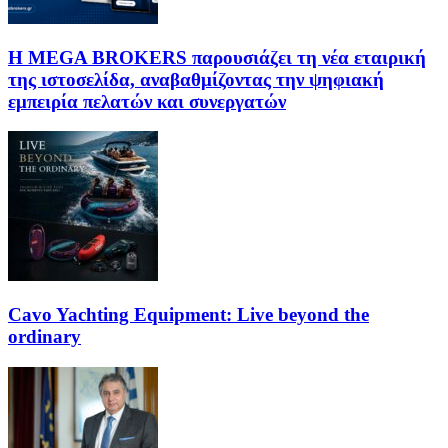
Η MEGA BROKERS παρουσιάζει τη νέα εταιρική
της ιστοσελίδα, αναβαθμίζοντας την ψηφιακή
εμπειρία πελατών και συνεργατών
Cavo Yachting Equipment: Live beyond the
ordinary