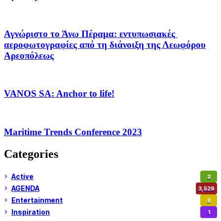
Αγνώριστο το Άνω Πέραμα: εντυπωσιακές
αεροφωτογραφίες από τη διάνοιξη της Λεωφόρου
Αρεοπόλεως
VANOS SA: Anchor to life!
Maritime Trends Conference 2023
Categories
Active
2
AGENDA
3,529
Entertainment
2
Inspiration
1