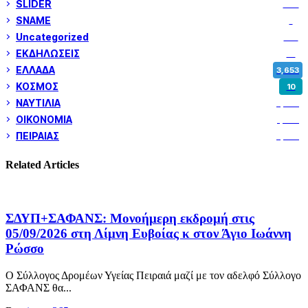
SLIDER
974
SNAME
1
Uncategorized
180
ΕΚΔΗΛΩΣΕΙΣ
14
ΕΛΛΑΔΑ
3,653
ΚΟΣΜΟΣ
10
ΝΑΥΤΙΛΙΑ
5,362
ΟΙΚΟΝΟΜΙΑ
1,802
ΠΕΙΡΑΙΑΣ
3,262
Related Articles
ΣΔΥΠ+ΣΑΦΑΝΣ: Μονοήμερη εκδρομή στις
05/09/2026 στη Λίμνη Ευβοίας κ στον Άγιο Ιωάννη
Ρώσσο
Ο Σύλλογος Δρομέων Υγείας Πειραιά μαζί με τον αδελφό Σύλλογο
ΣΑΦΑΝΣ θα...