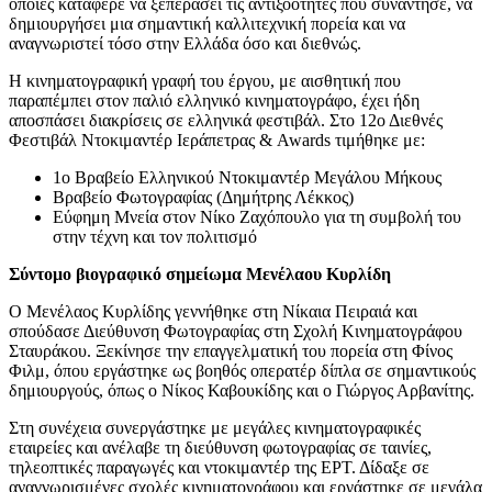
οποίες κατάφερε να ξεπεράσει τις αντιξοότητες που συνάντησε, να
δημιουργήσει μια σημαντική καλλιτεχνική πορεία και να
αναγνωριστεί τόσο στην Ελλάδα όσο και διεθνώς.
Η κινηματογραφική γραφή του έργου, με αισθητική που
παραπέμπει στον παλιό ελληνικό κινηματογράφο, έχει ήδη
αποσπάσει διακρίσεις σε ελληνικά φεστιβάλ. Στο 12ο Διεθνές
Φεστιβάλ Ντοκιμαντέρ Ιεράπετρας & Awards τιμήθηκε με:
1ο Βραβείο Ελληνικού Ντοκιμαντέρ Μεγάλου Μήκους
Βραβείο Φωτογραφίας (Δημήτρης Λέκκος)
Εύφημη Μνεία στον Νίκο Ζαχόπουλο για τη συμβολή του
στην τέχνη και τον πολιτισμό
Σύντομο βιογραφικό σημείωμα Μενέλαου Κυρλίδη
Ο Μενέλαος Κυρλίδης γεννήθηκε στη Νίκαια Πειραιά και
σπούδασε Διεύθυνση Φωτογραφίας στη Σχολή Κινηματογράφου
Σταυράκου. Ξεκίνησε την επαγγελματική του πορεία στη Φίνος
Φιλμ, όπου εργάστηκε ως βοηθός οπερατέρ δίπλα σε σημαντικούς
δημιουργούς, όπως ο Νίκος Καβουκίδης και ο Γιώργος Αρβανίτης.
Στη συνέχεια συνεργάστηκε με μεγάλες κινηματογραφικές
εταιρείες και ανέλαβε τη διεύθυνση φωτογραφίας σε ταινίες,
τηλεοπτικές παραγωγές και ντοκιμαντέρ της ΕΡΤ. Δίδαξε σε
αναγνωρισμένες σχολές κινηματογράφου και εργάστηκε σε μεγάλα