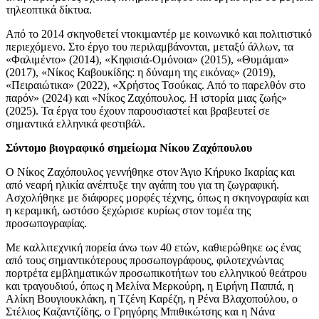
τηλεοπτικά δίκτυα.
Από το 2014 σκηνοθετεί ντοκιμαντέρ με κοινωνικό και πολιτιστικό
περιεχόμενο. Στο έργο του περιλαμβάνονται, μεταξύ άλλων, τα
«Φαλιμέντο» (2014), «Κηφισιά-Ομόνοια» (2015), «Θυμάμαι»
(2017), «Νίκος Καβουκίδης: η δύναμη της εικόνας» (2019),
«Πειραιώτικα» (2022), «Χρήστος Τσούκας. Από το παρελθόν στο
παρόν» (2024) και «Νίκος Ζαχόπουλος. Η ιστορία μιας ζωής»
(2025). Τα έργα του έχουν παρουσιαστεί και βραβευτεί σε
σημαντικά ελληνικά φεστιβάλ.
Σύντομο βιογραφικό σημείωμα Νίκου Ζαχόπουλου
Ο Νίκος Ζαχόπουλος γεννήθηκε στον Άγιο Κήρυκο Ικαρίας και
από νεαρή ηλικία ανέπτυξε την αγάπη του για τη ζωγραφική.
Ασχολήθηκε με διάφορες μορφές τέχνης, όπως η σκηνογραφία και
η κεραμική, ωστόσο ξεχώρισε κυρίως στον τομέα της
προσωπογραφίας.
Με καλλιτεχνική πορεία άνω των 40 ετών, καθιερώθηκε ως ένας
από τους σημαντικότερους προσωπογράφους, φιλοτεχνώντας
πορτρέτα εμβληματικών προσωπικοτήτων του ελληνικού θεάτρου
και τραγουδιού, όπως η Μελίνα Μερκούρη, η Ειρήνη Παππά, η
Αλίκη Βουγιουκλάκη, η Τζένη Καρέζη, η Ρένα Βλαχοπούλου, ο
Στέλιος Καζαντζίδης, ο Γρηγόρης Μπιθικώτσης και η Νάνα