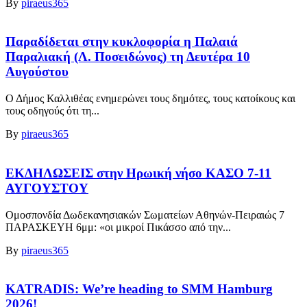
By
piraeus365
Παραδίδεται στην κυκλοφορία η Παλαιά
Παραλιακή (Λ. Ποσειδώνος) τη Δευτέρα 10
Αυγούστου
Ο Δήμος Καλλιθέας ενημερώνει τους δημότες, τους κατοίκους και
τους οδηγούς ότι τη...
By
piraeus365
ΕΚΔΗΛΩΣΕΙΣ στην Ηρωική νήσο ΚΑΣΟ 7-11
ΑΥΓΟΥΣΤΟΥ
Ομοσπονδία Δωδεκανησιακών Σωματείων Αθηνών-Πειραιώς 7
ΠΑΡΑΣΚΕΥΗ 6μμ: «οι μικροί Πικάσσο από την...
By
piraeus365
KATRADIS: We’re heading to SMM Hamburg
2026!