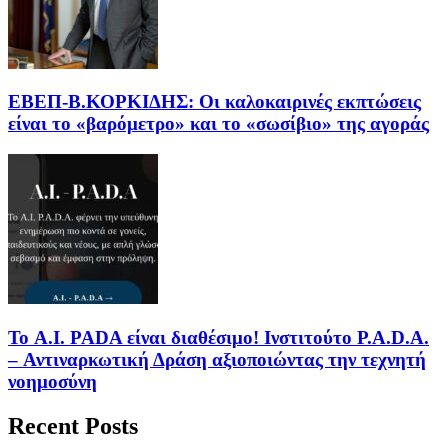
EΒΕΠ-Β.ΚΟΡΚΙΔΗΣ: Οι καλοκαιρινές εκπτώσεις
είναι το «βαρόμετρο» και το «σωσίβιο» της αγοράς
Το A.I. PADA είναι διαθέσιμο! Ινστιτούτο P.A.D.A.
– Αντιναρκωτική Δράση αξιοποιώντας την τεχνητή
νοημοσύνη
Recent Posts