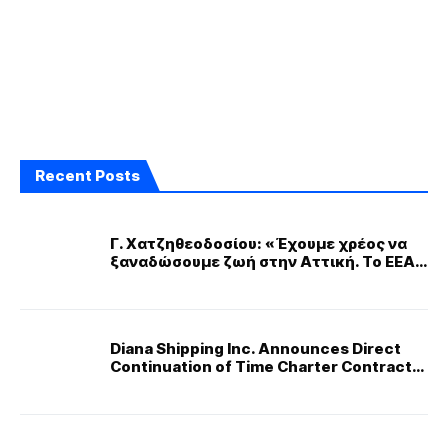
Recent Posts
Γ. Χατζηθεοδοσίου: «Έχουμε χρέος να
ξαναδώσουμε ζωή στην Αττική. Το ΕΕΑ
φυτεύει 20.000 δέντρα στις καμένες
περιοχές»
Diana Shipping Inc. Announces Direct
Continuation of Time Charter Contract
for m/v Maia with Paralos Shipping