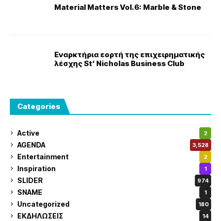
Material Matters Vol.6: Marble & Stone
Εναρκτήρια εορτή της επιχειρηματικής
λέσχης St’ Nicholas Business Club
Categories
Active
2
AGENDA
3,528
Entertainment
2
Inspiration
1
SLIDER
974
SNAME
1
Uncategorized
180
ΕΚΔΗΛΩΣΕΙΣ
14