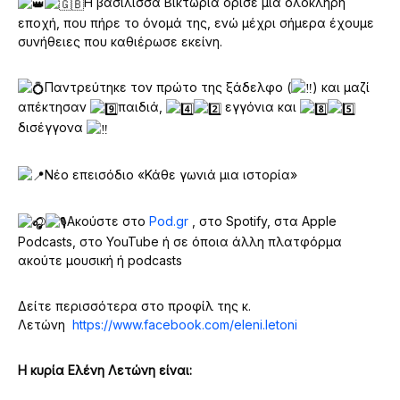
Η βασίλισσα Βικτωρία όρισε μια ολόκληρη
εποχή, που πήρε το όνομά της, ενώ μέχρι σήμερα έχουμε
συνήθειες που καθιέρωσε εκείνη.
Παντρεύτηκε τον πρώτο της ξάδελφο (
) και μαζί
απέκτησαν
παιδιά,
εγγόνια και
δισέγγονα
Νέο επεισόδιο «Κάθε γωνιά μια ιστορία»
Ακούστε στο
Pod.gr
, στο Spotify, στα Apple
Podcasts, στο YouTube ή σε όποια άλλη πλατφόρμα
ακούτε μουσική ή podcasts
Δείτε περισσότερα στο προφίλ της κ.
Λετώνη
https://www.facebook.com/eleni.letoni
Η κυρία Ελένη Λετώνη είναι: