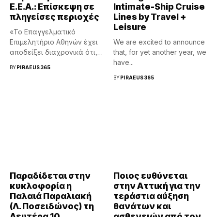
Ε.Ε.Α.: Επίσκεψη σε
Intimate-Ship Cruise
πληγείσες περιοχές
Lines by Travel +
Leisure
«Το Επαγγελματικό
Επιμελητήριο Αθηνών έχει
We are excited to announce
αποδείξει διαχρονικά ότι,
that, for yet another year, we
σε κάθε μεγάλη κρίση...
have...
BY
PIRAEUS365
BY
PIRAEUS365
Παραδίδεται στην
Ποιος ευθύνεται
κυκλοφορία η
στην Αττική για την
Παλαιά Παραλιακή
τεράστια αύξηση
(Λ. Ποσειδώνος) τη
θανάτων και
Δευτέρα 10
ασθενειών από τον