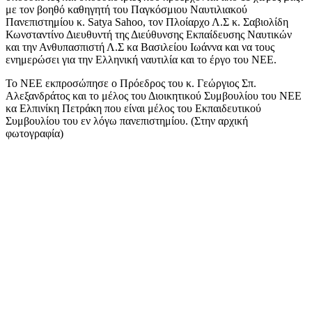
με τον βοηθό καθηγητή του Παγκόσμιου Ναυτιλιακού
Πανεπιστημίου κ. Satya Sahoo, τον Πλοίαρχο Λ.Σ κ. Σαβιολίδη
Κωνσταντίνο Διευθυντή της Διεύθυνσης Εκπαίδευσης Ναυτικών
και την Ανθυπασπιστή Λ.Σ κα Βασιλείου Ιωάννα και να τους
ενημερώσει για την Ελληνική ναυτιλία και το έργο του ΝΕΕ.
Το ΝΕΕ εκπροσώπησε ο Πρόεδρος του κ. Γεώργιος Σπ.
Αλεξανδράτος και το μέλος του Διοικητικού Συμβουλίου του ΝΕΕ
κα Ελπινίκη Πετράκη που είναι μέλος του Εκπαιδευτικού
Συμβουλίου του εν λόγω πανεπιστημίου. (Στην αρχική
φωτογραφία)