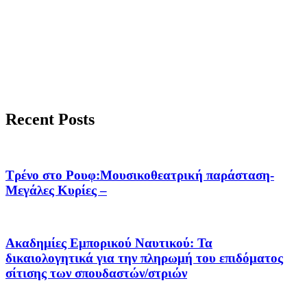
Recent Posts
Τρένο στο Ρουφ:Μουσικοθεατρική παράσταση-
Μεγάλες Κυρίες –
Ακαδημίες Εμπορικού Ναυτικού: Τα
δικαιολογητικά για την πληρωμή του επιδόματος
σίτισης των σπουδαστών/στριών