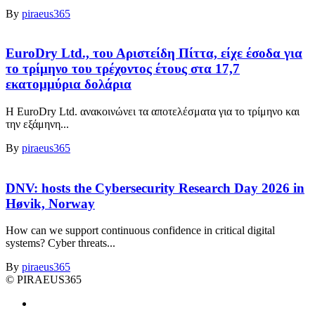
By
piraeus365
EuroDry Ltd., του Αριστείδη Πίττα, είχε έσοδα για
το τρίμηνο του τρέχοντος έτους στα 17,7
εκατομμύρια δολάρια
Η EuroDry Ltd. ανακοινώνει τα αποτελέσματα για το τρίμηνο και
την εξάμηνη...
By
piraeus365
DNV: hosts the Cybersecurity Research Day 2026 in
Høvik, Norway
How can we support continuous confidence in critical digital
systems? Cyber threats...
By
piraeus365
© PIRAEUS365