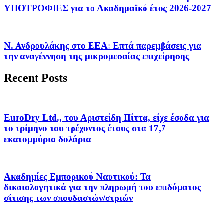
ΥΠΟΤΡΟΦΙΕΣ για το Ακαδημαϊκό έτος 2026-2027
Ν. Ανδρουλάκης στο ΕΕΑ: Επτά παρεμβάσεις για
την αναγέννηση της μικρομεσαίας επιχείρησης
Recent Posts
EuroDry Ltd., του Αριστείδη Πίττα, είχε έσοδα για
το τρίμηνο του τρέχοντος έτους στα 17,7
εκατομμύρια δολάρια
Ακαδημίες Εμπορικού Ναυτικού: Τα
δικαιολογητικά για την πληρωμή του επιδόματος
σίτισης των σπουδαστών/στριών