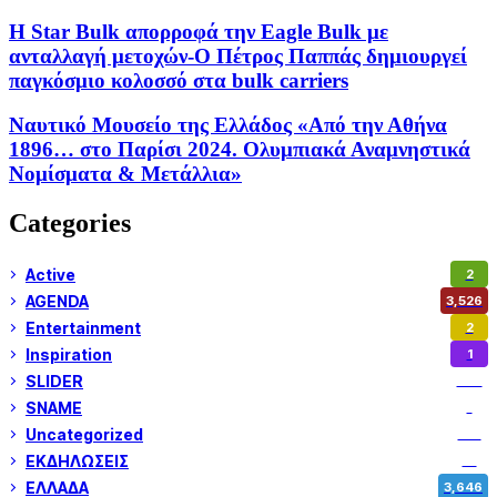
H Star Bulk απορροφά την Eagle Bulk με
ανταλλαγή μετοχών-Ο Πέτρος Παππάς δημιουργεί
παγκόσμιο κολοσσό στα bulk carriers
Ναυτικό Μουσείο της Ελλάδος «Από την Αθήνα
1896… στο Παρίσι 2024. Ολυμπιακά Αναμνηστικά
Νομίσματα & Μετάλλια»
Categories
Active
2
AGENDA
3,526
Entertainment
2
Inspiration
1
SLIDER
972
SNAME
1
Uncategorized
180
ΕΚΔΗΛΩΣΕΙΣ
14
ΕΛΛΑΔΑ
3,646