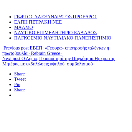
ΓΙΩΡΓΟΣ ΑΛΕΞΑΝΔΡΑΤΟΣ ΠΡΟΕΔΡΟΣ
ΕΛΠΗ ΠΕΤΡΑΚΗ ΝΕΕ
ΜΑΛΜΟ
ΝΑΥΤΙΚΟ ΕΠΙΜΕΛΗΤΗΡΙΟ ΕΛΛΑΔΟΣ
ΠΑΓΚΟΣΜΙΟ ΝΑΥΤΙΛΙΑΚΟ ΠΑΝΕΠΙΣΤΗΜΙΟ
Previous post
ΕΒΕΠ: «Γέφυρα» επιστροφής ταλέντων η
πρωτοβουλία «Rebrain Greece»
Next post
Ο Δήμος Πειραιά τιμά την Παγκόσμια Ημέρα της
Μητέρας με εκδηλώσεις υψηλού συμβολισμού
Share
Tweet
Pin
Share