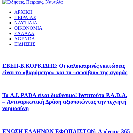
ΑΡΧΙΚΗ
ΠΕΙΡΑΙΑΣ
ΝΑΥΤΙΛΙΑ
ΟΙΚΟΝΟΜΙΑ
ΕΛΛΑΔΑ
AGENDA
ΕΙΔΗΣΕΙΣ
EΒΕΠ-Β.ΚΟΡΚΙΔΗΣ: Οι καλοκαιρινές εκπτώσεις
είναι το «βαρόμετρο» και το «σωσίβιο» της αγοράς
Το A.I. PADA είναι διαθέσιμο! Ινστιτούτο P.A.D.A.
– Αντιναρκωτική Δράση αξιοποιώντας την τεχνητή
νοημοσύνη
ΕΝΩΣΗ ΕΛΛΗΝΩΝ ΕΦΟΠΛΙΣΤΩΝ: Απένειμε 365