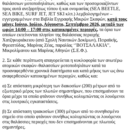
θαλάσσιων μοτοποδηλάτων, καθώς και των προσομοιαζόντων
προς αυτά ανεξαρτήτως τύπου ή και ονομασίας (SEA BEETLE,
SEA BIKE, SURF JET, JET SKI κλπ.) λεμβολογημένων –
εγγεγραμμένων στα Βιβλία Εγγραφής Μικρών Σκαφών,
κατά τους
μήνες Ιούνιο, Ιούλιο, Αύγουστο, Σεπτέμβριο 2026, μεταξύ των
ωρών 14:00 – 17:00 στις κατοικημένες περιοχές,
τα όρια των
οποίων εκτείνονται πλησίον της θαλάσσιας περιοχής
Χατζηκυριάκειου (από Σχολή Ναυτικών Δοκίμων), Πειραϊκής,
Φρεαττύδας, Μαρίνας Ζέας, παραλίας ‘’ΒΟΤΣΑΛΑΚΙΑ’’,
Μικρολίμανου και Μαρίνας Αθηνών (Σ.Ε.Φ.).
2. Σε κάθε περίπτωση απαγορεύεται η κυκλοφορία των ανωτέρω
ατομικών σκαφών–θαλασσίων μοτοποδηλάτων κατά τα
προαναφερθέντα χρονικά διαστήματα και κατά μήκος των ως άνω
αναφερθεισών κατοικημένων περιοχών, καθώς και:
α) Σε απόσταση μικρότερη των διακοσίων (200) μέτρων από το
εξωτερικό μέρος των πλωτών σημαντήρων, που επισημαίνουν τα
όρια μέχρι τα οποία φτάνουν συνήθως κολυμπώντας οι λουόμενοι
στις λουτρικές εγκαταστάσεις.
β) Σε απόσταση τριακοσίων (300) μέτρων από το συνηθισμένο
σημείο στο οποίο φτάνουν συνήθως κολυμπώντας οι λουόμενοι
στις θαλάσσιες περιοχές που δεν επισημαίνονται με πλωτούς
σημαντήρες.