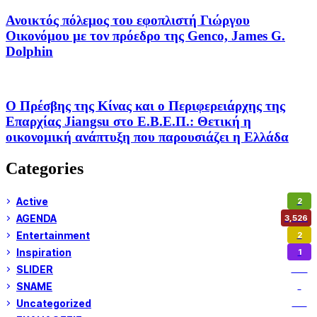
Ανοικτός πόλεμος του εφοπλιστή Γιώργου
Οικονόμου με τον πρόεδρο της Genco, James G.
Dolphin
Ο Πρέσβης της Κίνας και ο Περιφερειάρχης της
Επαρχίας Jiangsu στο Ε.Β.Ε.Π.: Θετική η
οικονομική ανάπτυξη που παρουσιάζει η Ελλάδα
Categories
Active
2
AGENDA
3,526
Entertainment
2
Inspiration
1
SLIDER
972
SNAME
1
Uncategorized
180