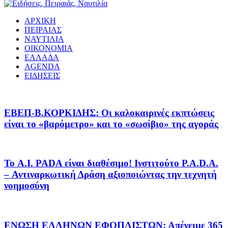
ΑΡΧΙΚΗ
ΠΕΙΡΑΙΑΣ
ΝΑΥΤΙΛΙΑ
ΟΙΚΟΝΟΜΙΑ
ΕΛΛΑΔΑ
AGENDA
ΕΙΔΗΣΕΙΣ
EΒΕΠ-Β.ΚΟΡΚΙΔΗΣ: Οι καλοκαιρινές εκπτώσεις
είναι το «βαρόμετρο» και το «σωσίβιο» της αγοράς
Το A.I. PADA είναι διαθέσιμο! Ινστιτούτο P.A.D.A.
– Αντιναρκωτική Δράση αξιοποιώντας την τεχνητή
νοημοσύνη
ΕΝΩΣΗ ΕΛΛΗΝΩΝ ΕΦΟΠΛΙΣΤΩΝ: Απένειμε 365