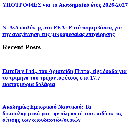
ΥΠΟΤΡΟΦΙΕΣ για το Ακαδημαϊκό έτος 2026-2027
Ν. Ανδρουλάκης στο ΕΕΑ: Επτά παρεμβάσεις για
την αναγέννηση της μικρομεσαίας επιχείρησης
Recent Posts
EuroDry Ltd., του Αριστείδη Πίττα, είχε έσοδα για
το τρίμηνο του τρέχοντος έτους στα 17,7
εκατομμύρια δολάρια
Ακαδημίες Εμπορικού Ναυτικού: Τα
δικαιολογητικά για την πληρωμή του επιδόματος
σίτισης των σπουδαστών/στριών