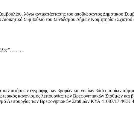
 Συμβουλίου, λόγω αντικατάστασης του αποβιώσαντος Δημοτικού Συ
στο Διοικητικό Συμβούλιο του Συνδέσμου Δήμων Κοιμητηρίου Σχιστ
αι όλες”……….
σία των αιτήσεων εγγραφής των βρεφών και νηπίων βάσει μορίων σύμ
εσωτερικός κανονισμός λειτουργίας των Βρεφονηπιακών Σταθμών και β
ισμό Λειτουργίας των Βρεφονηπιακών Σταθμών ΚΥΑ 41087/17 ΦΕΚ 4