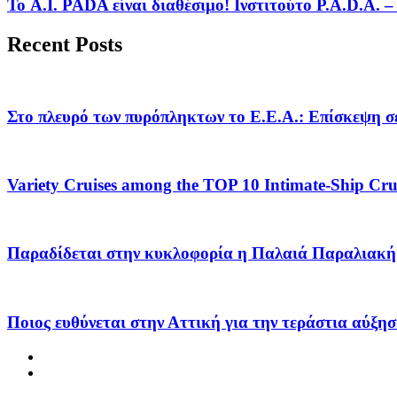
Το A.I. PADA είναι διαθέσιμο! Ινστιτούτο P.A.D.A.
Recent Posts
Στο πλευρό των πυρόπληκτων το Ε.Ε.Α.: Επίσκεψη σε
Variety Cruises among the TOP 10 Intimate-Ship Crui
Παραδίδεται στην κυκλοφορία η Παλαιά Παραλιακή 
Ποιος ευθύνεται στην Αττική για την τεράστια αύξησ