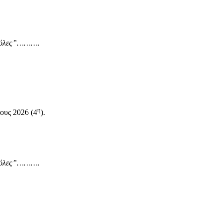
αι όλες”……….
η
ους 2026 (4
).
αι όλες”……….