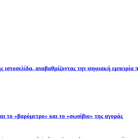
ιστοσελίδα, αναβαθμίζοντας την ψηφιακή εμπειρία π
ι το «βαρόμετρο» και το «σωσίβιο» της αγοράς