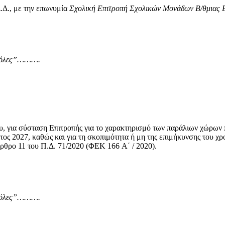
.Δ., με την επωνυμία
Σχολική Επιτροπή Σχολικών Μονάδων
B
/θμιας 
αι όλες”……….
, για σύσταση Επιτροπής για το χαρακτηρισμό των παράλιων χώρων π
ος 2027, καθώς και για τη σκοπιμότητα ή μη της επιμήκυνσης του χρ
θρο 11 του Π.Δ. 71/2020 (ΦΕΚ 166 A΄ / 2020).
αι όλες”……….