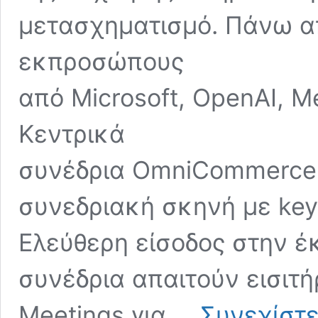
μετασχηματισμό. Πάνω απ
εκπροσώπους
από Microsoft, OpenAI, Me
Κεντρικά
συνέδρια OmniCommerce 
συνεδριακή σκηνή με keyn
Ελεύθερη είσοδος στην έ
συνέδρια απαιτούν εισιτ
Meetings για …
Συνεχίστε