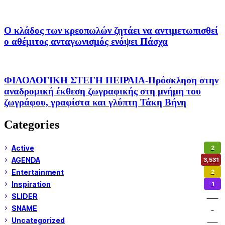
Ο κλάδος των κρεοπωλών ζητάει να αντιμετωπισθεί
ο αθέμιτος ανταγωνισμός ενόψει Πάσχα
ΦΙΛΟΛΟΓΙΚΗ ΣΤΕΓΗ ΠΕΙΡΑΙΑ-Πρόσκληση στην
αναδρομική έκθεση ζωγραφικής στη μνήμη του
ζωγράφου, γραφίστα και γλύπτη Τάκη Βήνη
Categories
Active
2
AGENDA
3,531
Entertainment
2
Inspiration
1
SLIDER
973
SNAME
1
Uncategorized
180