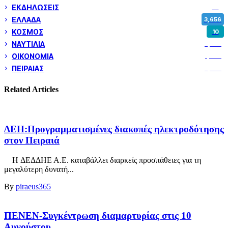
ΕΚΔΗΛΩΣΕΙΣ
14
ΕΛΛΑΔΑ
3,656
ΚΟΣΜΟΣ
10
ΝΑΥΤΙΛΙΑ
5,374
ΟΙΚΟΝΟΜΙΑ
1,805
ΠΕΙΡΑΙΑΣ
3,262
Related Articles
ΔΕΗ:Προγραμματισμένες διακοπές ηλεκτροδότησης
στον Πειραιά
H ΔΕΔΔΗΕ Α.Ε. καταβάλλει διαρκείς προσπάθειες για τη
μεγαλύτερη δυνατή...
By
piraeus365
ΠΕΝΕΝ-Συγκέντρωση διαμαρτυρίας στις 10
Αυγούστου