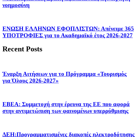
νοημοσύνη
ΕΝΩΣΗ ΕΛΛΗΝΩΝ ΕΦΟΠΛΙΣΤΩΝ: Απένειμε 365
ΥΠΟΤΡΟΦΙΕΣ για το Ακαδημαϊκό έτος 2026-2027
Recent Posts
Έναρξη Αιτήσεων για το Πρόγραμμα «Τουρισμός
για Όλους 2026-2027»
ΕΒΕΑ: Συμμετοχή στην έρευνα της ΕΕ που αφορά
στην αντιμετώπιση των φαινομένων υπερρύθμισης
ΔΕΗ:Προγραμματισμένες διακοπές ηλεκτροδότησης