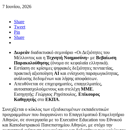
7 Ιουνίου, 2026
Share
Tweet
Pin
Share
Δωρεάν
διαδικτυακό σεμινάριο «Οι Δεξιότητες του
Μέλλοντος και η
Τεχνητή Νοημοσύνη
» με
Βεβαίωση
Παρακολούθησης
(όνομα σε κεφαλαία ελληνικά).
Εστίαση σε κρίσιμες ψηφιακές δεξιότητες πενταετίας,
πρακτική αξιοποίηση
AI
και ενίσχυση παραγωγικότητας,
ανάλυσης δεδομένων και λήψης αποφάσεων.
Απευθύνεται σε επιχειρηματίες, επαγγελματίες,
αυτοαπασχολούμενους και στελέχη
ΜΜΕ
.
Εισηγητής:
Γεώργιος Ρηγόπουλος
,
Επίκουρος
Καθηγητής
στο
ΕΚΠΑ
.
Συνεχίζεται ο κύκλος των εξειδικευμένων εκπαιδευτικών
προγραμμάτων που διοργανώνει το Επαγγελματικό Επιμελητήριο
Αθηνών, σε συνεργασία με το Executive Education του Εθνικού
και Καποδιστριακού Πανεπιστημίου Αθηνών, με στόχο την