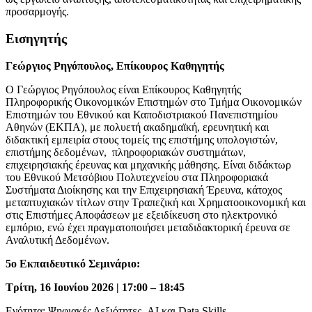
προσαρμογής.
Εισηγητής
Γεώργιος Ρηγόπουλος, Επίκουρος Καθηγητής
Ο Γεώργιος Ρηγόπουλος είναι Επίκουρος Καθηγητής
Πληροφορικής Οικονομικών Επιστημών στο Τμήμα Οικονομικών
Επιστημών του Εθνικού και Καποδιστριακού Πανεπιστημίου
Αθηνών (ΕΚΠΑ), με πολυετή ακαδημαϊκή, ερευνητική και
διδακτική εμπειρία στους τομείς της επιστήμης υπολογιστών,
επιστήμης δεδομένων, πληροφοριακών συστημάτων,
επιχειρησιακής έρευνας και μηχανικής μάθησης. Είναι διδάκτωρ
του Εθνικού Μετσόβιου Πολυτεχνείου στα Πληροφοριακά
Συστήματα Διοίκησης και την Επιχειρησιακή Έρευνα, κάτοχος
μεταπτυχιακών τίτλων στην Τραπεζική και Χρηματοοικονομική και
στις Επιστήμες Αποφάσεων με εξειδίκευση στο ηλεκτρονικό
εμπόριο, ενώ έχει πραγματοποιήσει μεταδιδακτορική έρευνα σε
Αναλυτική Δεδομένων.
5ο Εκπαιδευτικό Σεμινάριο:
Τρίτη, 16 Ιουνίου 2026 | 17:00 – 18:45
Ενότητα: Ψηφιακές Δεξιότητες, AI και Data Skills