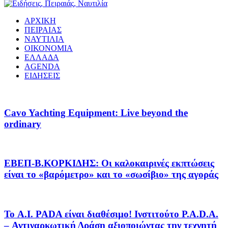
ΑΡΧΙΚΗ
ΠΕΙΡΑΙΑΣ
ΝΑΥΤΙΛΙΑ
ΟΙΚΟΝΟΜΙΑ
ΕΛΛΑΔΑ
AGENDA
ΕΙΔΗΣΕΙΣ
Cavo Yachting Equipment: Live beyond the
ordinary
EΒΕΠ-Β.ΚΟΡΚΙΔΗΣ: Οι καλοκαιρινές εκπτώσεις
είναι το «βαρόμετρο» και το «σωσίβιο» της αγοράς
Το A.I. PADA είναι διαθέσιμο! Ινστιτούτο P.A.D.A.
– Αντιναρκωτική Δράση αξιοποιώντας την τεχνητή