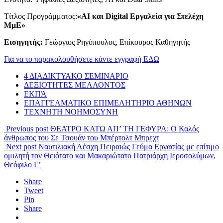
Τίτλος Προγράμματος:
«AI και Digital Εργαλεία για Στελέχη
ΜμΕ»
Εισηγητής:
Γεώργιος Ρηγόπουλος, Επίκουρος Καθηγητής
Για να το παρακολουθήσετε κάντε εγγραφή ΕΔΩ
4 ΔΙΑΔΙΚΤΥΑΚΟ ΣΕΜΙΝΑΡΙΟ
ΔΕΞΙΟΤΗΤΕΣ ΜΕΛΛΟΝΤΟΣ
ΕΚΠΆ
ΕΠΑΓΓΕΛΜΑΤΙΚΟ ΕΠΙΜΕΛΗΤΗΡΙΟ ΑΘΗΝΩΝ
ΤΕΧΝΗΤΗ ΝΟΗΜΟΣΥΝΗ
Previous post
ΘΕΑΤΡΟ ΚΑΤΩ ΑΠ’ ΤΗ ΓΕΦΥΡΑ: Ο Καλός
άνθρωπος του Σε Τσουάν του Μπέρτολτ Μπρεχτ
Next post
Ναυτιλιακή Λέσχη Πειραιώς Γεύμα Εργασίας με επίτιμο
ομιλητή τον Θειότατο και Μακαριώτατο Πατριάρχη Ιεροσολύμων,
Θεόφιλο Γ’
Share
Tweet
Pin
Share