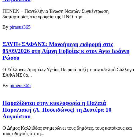
ΠΕΝΕΝ – Πανελλήνια Ένωση Ναυτών Συγκέντρωση
διαμαρτυρίας στα γραφεία της ΠΝΟ την ...
By
piraeus365
ΣΔΥΠ+ΣΑΦΑΝΣ: Μονοήμερη εκδρομή στις
05/09/2026 στη Λίμνη Ευβοίας κ στον Άγιο Ιωάννη
Ρώσσο
Ο Σύλλογος Δρομέων Υγείας Πειραιά μαζί με τον αδελφό Σύλλογο
ΣΑΦΑΝΣ θα...
By
piraeus365
Παραδίδεται στην κυκλοφορία η Παλαιά
Παραλιακή (Λ. Ποσειδώνος) τη Δευτέρα 10
Αυγούστου
Ο Δήμος Καλλιθέας ενημερώνει τους δημότες, τους κατοίκους και
τους οδηγούς ότι τη...