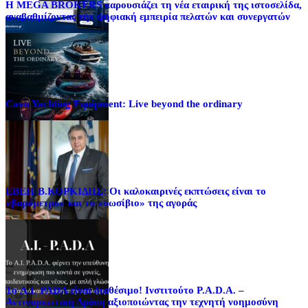
Η MEGA BROKERS παρουσιάζει τη νέα εταιρική της ιστοσελίδα,
αναβαθμίζοντας την ψηφιακή εμπειρία πελατών και συνεργατών
Cavo Yachting Equipment: Live beyond the ordinary
EΒΕΠ-Β.ΚΟΡΚΙΔΗΣ: Οι καλοκαιρινές εκπτώσεις είναι το
«βαρόμετρο» και το «σωσίβιο» της αγοράς
Το A.I. PADA είναι διαθέσιμο! Ινστιτούτο P.A.D.A. –
Αντιναρκωτική Δράση αξιοποιώντας την τεχνητή νοημοσύνη