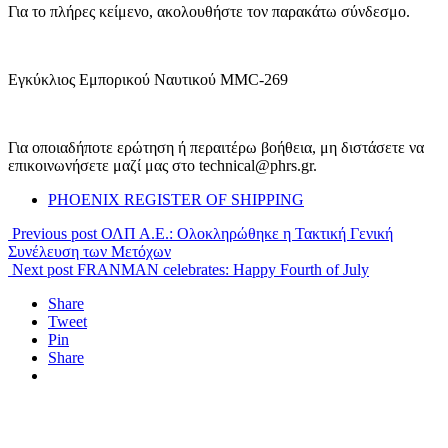
Για το πλήρες κείμενο, ακολουθήστε τον παρακάτω σύνδεσμο.
Εγκύκλιος Εμπορικού Ναυτικού MMC-269
Για οποιαδήποτε ερώτηση ή περαιτέρω βοήθεια, μη διστάσετε να
επικοινωνήσετε μαζί μας στο technical@phrs.gr.
PHOENIX REGISTER OF SHIPPING
Previous post
ΟΛΠ Α.Ε.: Ολοκληρώθηκε η Τακτική Γενική
Συνέλευση των Μετόχων
Next post
FRANMAN celebrates: Happy Fourth of July
Share
Tweet
Pin
Share