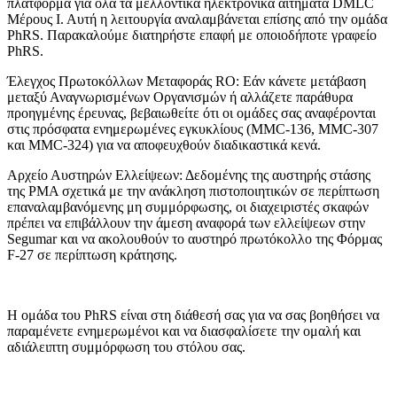
πλατφόρμα για όλα τα μελλοντικά ηλεκτρονικά αιτήματα DMLC
Μέρους Ι. Αυτή η λειτουργία αναλαμβάνεται επίσης από την ομάδα
PhRS. Παρακαλούμε διατηρήστε επαφή με οποιοδήποτε γραφείο
PhRS.
Έλεγχος Πρωτοκόλλων Μεταφοράς RO: Εάν κάνετε μετάβαση
μεταξύ Αναγνωρισμένων Οργανισμών ή αλλάζετε παράθυρα
προηγμένης έρευνας, βεβαιωθείτε ότι οι ομάδες σας αναφέρονται
στις πρόσφατα ενημερωμένες εγκυκλίους (MMC-136, MMC-307
και MMC-324) για να αποφευχθούν διαδικαστικά κενά.
Αρχείο Αυστηρών Ελλείψεων: Δεδομένης της αυστηρής στάσης
της PMA σχετικά με την ανάκληση πιστοποιητικών σε περίπτωση
επαναλαμβανόμενης μη συμμόρφωσης, οι διαχειριστές σκαφών
πρέπει να επιβάλλουν την άμεση αναφορά των ελλείψεων στην
Segumar και να ακολουθούν το αυστηρό πρωτόκολλο της Φόρμας
F-27 σε περίπτωση κράτησης.
Η ομάδα του PhRS είναι στη διάθεσή σας για να σας βοηθήσει να
παραμένετε ενημερωμένοι και να διασφαλίσετε την ομαλή και
αδιάλειπτη συμμόρφωση του στόλου σας.