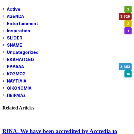
Active
2
AGENDA
3,529
Entertainment
2
Inspiration
1
SLIDER
974
SNAME
1
Uncategorized
180
ΕΚΔΗΛΩΣΕΙΣ
14
ΕΛΛΑΔΑ
3,653
ΚΟΣΜΟΣ
10
ΝΑΥΤΙΛΙΑ
5,362
ΟΙΚΟΝΟΜΙΑ
1,802
ΠΕΙΡΑΙΑΣ
3,262
Related Articles
RINA: We have been accredited by Accredia to