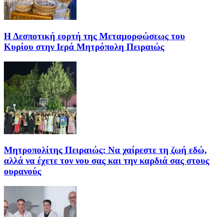
Η Δεσποτική εορτή της Μεταμορφώσεως του
Κυρίου στην Ιερά Μητρόπολη Πειραιώς
Μητροπολίτης Πειραιώς: Να χαίρεστε τη ζωή εδώ,
αλλά να έχετε τον νου σας και την καρδιά σας στους
ουρανούς