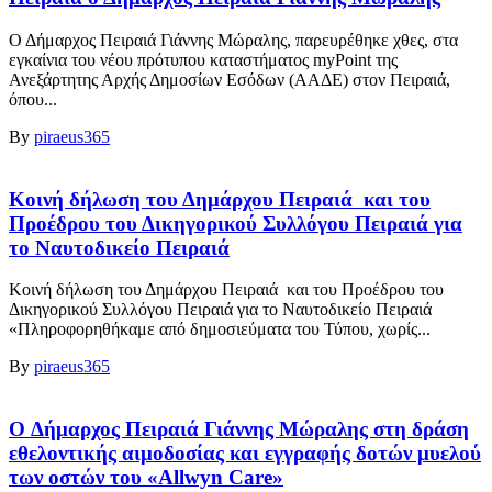
Ο Δήμαρχος Πειραιά Γιάννης Μώραλης, παρευρέθηκε χθες, στα
εγκαίνια του νέου πρότυπου καταστήματος myPoint της
Ανεξάρτητης Αρχής Δημοσίων Εσόδων (ΑΑΔΕ) στον Πειραιά,
όπου...
By
piraeus365
Κοινή δήλωση του Δημάρχου Πειραιά και του
Προέδρου του Δικηγορικού Συλλόγου Πειραιά για
το Ναυτοδικείο Πειραιά
Κοινή δήλωση του Δημάρχου Πειραιά και του Προέδρου του
Δικηγορικού Συλλόγου Πειραιά για το Ναυτοδικείο Πειραιά
«Πληροφορηθήκαμε από δημοσιεύματα του Τύπου, χωρίς...
By
piraeus365
Ο Δήμαρχος Πειραιά Γιάννης Μώραλης στη δράση
εθελοντικής αιμοδοσίας και εγγραφής δοτών μυελού
των οστών του «Allwyn Care»