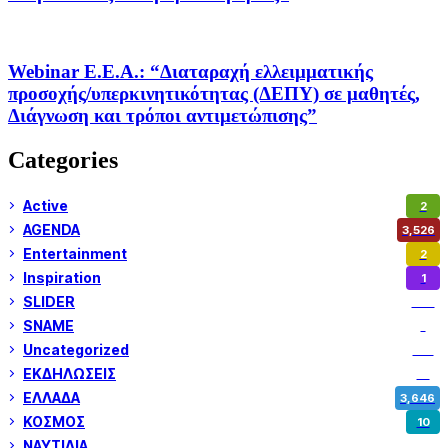
Webinar Ε.Ε.Α.: “Διαταραχή ελλειμματικής
προσοχής/υπερκινητικότητας (ΔΕΠΥ) σε μαθητές,
Διάγνωση και τρόποι αντιμετώπισης”
Categories
Active
2
AGENDA
3,526
Entertainment
2
Inspiration
1
SLIDER
972
SNAME
1
Uncategorized
180
ΕΚΔΗΛΩΣΕΙΣ
14
ΕΛΛΑΔΑ
3,646
ΚΟΣΜΟΣ
10
ΝΑΥΤΙΛΙΑ
5,351