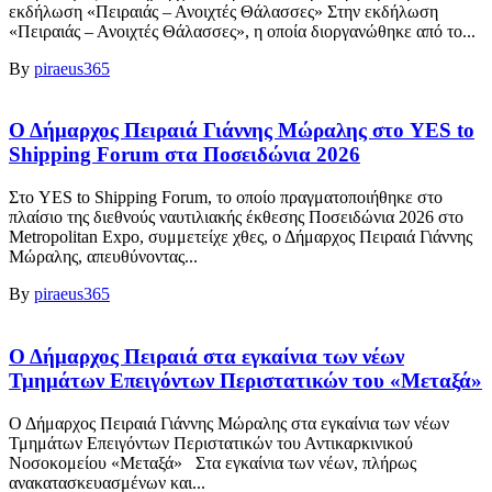
εκδήλωση «Πειραιάς – Ανοιχτές Θάλασσες» Στην εκδήλωση
«Πειραιάς – Ανοιχτές Θάλασσες», η οποία διοργανώθηκε από το...
By
piraeus365
Ο Δήμαρχος Πειραιά Γιάννης Μώραλης στο YES to
Shipping Forum στα Ποσειδώνια 2026
Στο YES to Shipping Forum, το οποίο πραγματοποιήθηκε στο
πλαίσιο της διεθνούς ναυτιλιακής έκθεσης Ποσειδώνια 2026 στο
Metropolitan Expo, συμμετείχε χθες, ο Δήμαρχος Πειραιά Γιάννης
Μώραλης, απευθύνοντας...
By
piraeus365
Ο Δήμαρχος Πειραιά στα εγκαίνια των νέων
Τμημάτων Επειγόντων Περιστατικών του «Μεταξά»
Ο Δήμαρχος Πειραιά Γιάννης Μώραλης στα εγκαίνια των νέων
Τμημάτων Επειγόντων Περιστατικών του Αντικαρκινικού
Νοσοκομείου «Μεταξά» Στα εγκαίνια των νέων, πλήρως
ανακατασκευασμένων και...