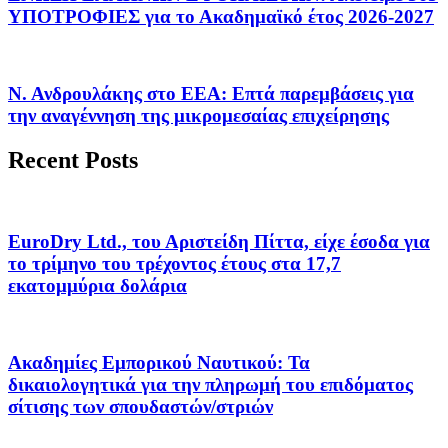
ΥΠΟΤΡΟΦΙΕΣ για το Ακαδημαϊκό έτος 2026-2027
Ν. Ανδρουλάκης στο ΕΕΑ: Επτά παρεμβάσεις για
την αναγέννηση της μικρομεσαίας επιχείρησης
Recent Posts
EuroDry Ltd., του Αριστείδη Πίττα, είχε έσοδα για
το τρίμηνο του τρέχοντος έτους στα 17,7
εκατομμύρια δολάρια
Ακαδημίες Εμπορικού Ναυτικού: Τα
δικαιολογητικά για την πληρωμή του επιδόματος
σίτισης των σπουδαστών/στριών