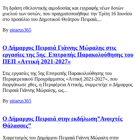
Τη δράση εθελοντικής αιμοδοσίας και εγγραφής νέων δοτών
μυελού των οστών, που πραγματοποιήθηκε την Τρίτη 16 Ιουνίου
στο προαύλιο του Δημοτικού Θεάτρου Πειραιά,...
By
piraeus365
Ο Δήμαρχος Πειραιά Γιάννης Μώραλης στις
εργασίες της 5ης Επιτροπής Παρακολούθησης του
ΠΕΠ «Αττική 2021-2027»
Στις εργασίες της 5ης Επιτροπής Παρακολούθησης του
Περιφερειακού Προγράμματος «Αττική 2021-2027», που
διοργάνωσε χθες, η Περιφέρεια Αττικής, συμμετείχε ο Δήμαρχος
Πειραιά Γιάννης Μώραλης, ως...
By
piraeus365
Ο Δήμαρχος Πειραιά στην εκδήλωση”Ανοιχτές
Θάλασσες”
Χαιρετισμός του Δημάρχου Πειραιά Γιάννη Μώραλη στην