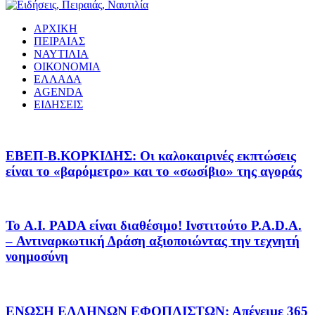
ΑΡΧΙΚΗ
ΠΕΙΡΑΙΑΣ
ΝΑΥΤΙΛΙΑ
ΟΙΚΟΝΟΜΙΑ
ΕΛΛΑΔΑ
AGENDA
ΕΙΔΗΣΕΙΣ
EΒΕΠ-Β.ΚΟΡΚΙΔΗΣ: Οι καλοκαιρινές εκπτώσεις
είναι το «βαρόμετρο» και το «σωσίβιο» της αγοράς
Το A.I. PADA είναι διαθέσιμο! Ινστιτούτο P.A.D.A.
– Αντιναρκωτική Δράση αξιοποιώντας την τεχνητή
νοημοσύνη
ΕΝΩΣΗ ΕΛΛΗΝΩΝ ΕΦΟΠΛΙΣΤΩΝ: Απένειμε 365