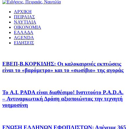
ΑΡΧΙΚΗ
ΠΕΙΡΑΙΑΣ
ΝΑΥΤΙΛΙΑ
ΟΙΚΟΝΟΜΙΑ
ΕΛΛΑΔΑ
AGENDA
ΕΙΔΗΣΕΙΣ
EΒΕΠ-Β.ΚΟΡΚΙΔΗΣ: Οι καλοκαιρινές εκπτώσεις
είναι το «βαρόμετρο» και το «σωσίβιο» της αγοράς
Το A.I. PADA είναι διαθέσιμο! Ινστιτούτο P.A.D.A.
– Αντιναρκωτική Δράση αξιοποιώντας την τεχνητή
νοημοσύνη
ΕΝΩΣΗ ΕΛΛΗΝΩΝ ΕΦΟΠΛΙΣΤΩΝ: Απένειμε 365