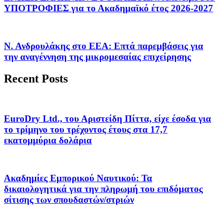
ΥΠΟΤΡΟΦΙΕΣ για το Ακαδημαϊκό έτος 2026-2027
Ν. Ανδρουλάκης στο ΕΕΑ: Επτά παρεμβάσεις για
την αναγέννηση της μικρομεσαίας επιχείρησης
Recent Posts
EuroDry Ltd., του Αριστείδη Πίττα, είχε έσοδα για
το τρίμηνο του τρέχοντος έτους στα 17,7
εκατομμύρια δολάρια
Ακαδημίες Εμπορικού Ναυτικού: Τα
δικαιολογητικά για την πληρωμή του επιδόματος
σίτισης των σπουδαστών/στριών