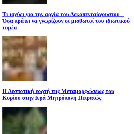
Τι ισχύει για την αργία του Δεκαπενταύγουστου –
Όσα πρέπει να γνωρίζουν οι μισθωτοί του ιδιωτικού
τομέα
Η Δεσποτική εορτή της Μεταμορφώσεως του
Κυρίου στην Ιερά Μητρόπολη Πειραιώς