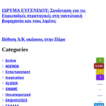
ΙΔΡΥΜΑ ΕΥΓΕΝΙΔΟΥ: Συνάντηση για τις
Ευρωπαϊκές στρατηγικές στη ναυτιλιακή
βιομηχανία και τους λιμένες
Βύθιση Α/Κ σκάφους στην Πάρο
Categories
Active
2
AGENDA
3,529
Entertainment
2
Inspiration
1
SLIDER
974
SNAME
1
Uncategorized
180
ΕΚΔΗΛΩΣΕΙΣ
14
ΕΛΛΑΔΑ
3,653