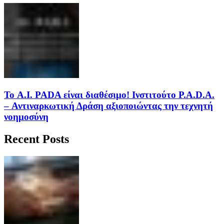
Το A.I. PADA είναι διαθέσιμο! Ινστιτούτο P.A.D.A.
– Αντιναρκωτική Δράση αξιοποιώντας την τεχνητή
νοημοσύνη
Recent Posts