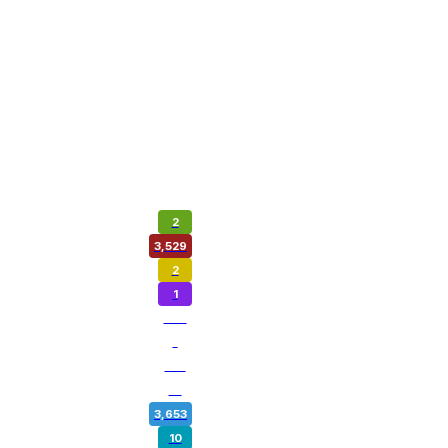
2
3,529
2
1
974
1
180
14
3,653
10