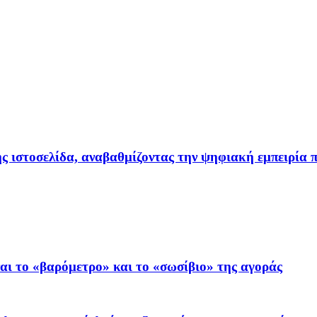
ιστοσελίδα, αναβαθμίζοντας την ψηφιακή εμπειρία π
ι το «βαρόμετρο» και το «σωσίβιο» της αγοράς