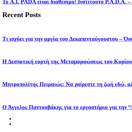
Το A.I. PADA είναι διαθέσιμο! Ινστιτούτο P.A.D.A.
Recent Posts
Τι ισχύει για την αργία του Δεκαπενταύγουστου – Όσ
Η Δεσποτική εορτή της Μεταμορφώσεως του Κυρίου
Μητροπολίτης Πειραιώς: Να χαίρεστε τη ζωή εδώ, αλλ
Ο Άγγελος Παντουβάκης για το εργαστήριο για την “