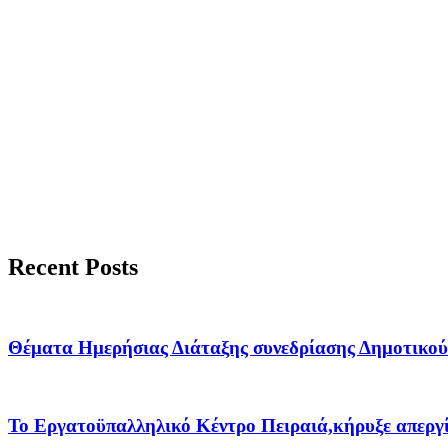
Recent Posts
Θέματα Ημερήσιας Διάταξης συνεδρίασης Δημοτικού
Το Εργατοϋπαλληλικό Κέντρο Πειραιά,κήρυξε απεργί