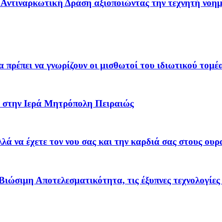
 – Αντιναρκωτική Δράση αξιοποιώντας την τεχνητή νοη
α πρέπει να γνωρίζουν οι μισθωτοί του ιδιωτικού τομέ
 στην Ιερά Μητρόπολη Πειραιώς
ά να έχετε τον νου σας και την καρδιά σας στους ουρ
Βιώσιμη Αποτελεσματικότητα, τις έξυπνες τεχνολογίες