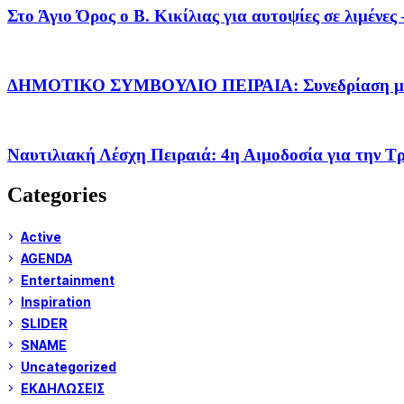
Στο Άγιο Όρος ο Β. Κικίλιας για αυτοψίες σε λιμέν
ΔΗΜΟΤΙΚΟ ΣΥΜΒΟΥΛΙΟ ΠΕΙΡΑΙΑ: Συνεδρίαση με τ
Ναυτιλιακή Λέσχη Πειραιά: 4η Αιμοδοσία για την Τ
Categories
Active
AGENDA
Entertainment
Inspiration
SLIDER
SNAME
Uncategorized
ΕΚΔΗΛΩΣΕΙΣ