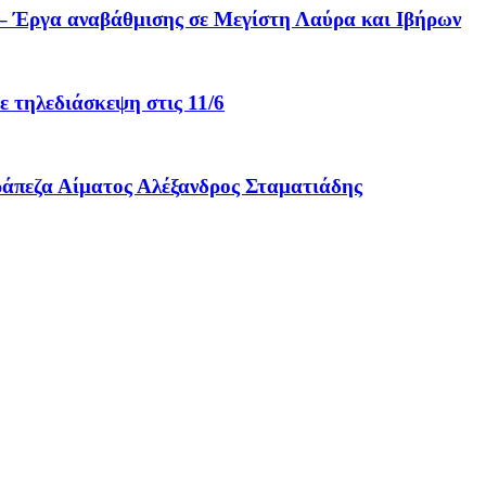
ες – Έργα αναβάθμισης σε Μεγίστη Λαύρα και Ιβήρων
ηλεδιάσκεψη στις 11/6
ράπεζα Αίματος Αλέξανδρος Σταματιάδης