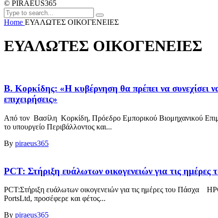
© PIRAEUS365
Home
ΕΥΑΛΩΤΕΣ ΟΙΚΟΓΕΝΕΙΕΣ
ΕΥΑΛΩΤΕΣ ΟΙΚΟΓΕΝΕΙΕΣ
Β. Κορκίδης: «Η κυβέρνηση θα πρέπει να συνεχίσει ν
επιχειρήσεις»
Από τον Βασίλη Κορκίδη, Πρόεδρο Εμπορικού Βιομηχανικού Επιμε
το υπουργείο Περιβάλλοντος και...
By
piraeus365
PCT: Στήριξη ευάλωτων οικογενειών για τις ημέρες 
PCT:Στήριξη ευάλωτων οικογενειών για τις ημέρες του Πάσχα H
PortsLtd, προσέφερε και φέτος...
By
piraeus365