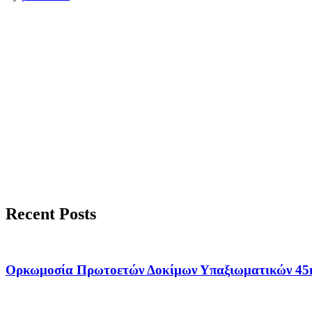
Recent Posts
Ορκωμοσία Πρωτοετών Δοκίμων Υπαξιωματικών 45