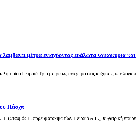
α λαμβάνει μέτρα ενισχύοντας ευάλωτα νοικοκυριά και
λητηρίου Πειραιά Τρία μέτρα ως ανάχωμα στις αυξήσεις των λογαρ
του Πάσχα
PCT (Σταθμός Εμπορευματοκιβωτίων Πειραιά Α.Ε.), θυγατρική ετα