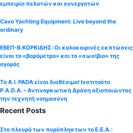
εμπειρία πελατών και συνεργατών
Cavo Yachting Equipment: Live beyond the
ordinary
EΒΕΠ-Β.ΚΟΡΚΙΔΗΣ: Οι καλοκαιρινές εκπτώσεις
είναι το «βαρόμετρο» και το «σωσίβιο» της
αγοράς
Το A.I. PADA είναι διαθέσιμο! Ινστιτούτο
P.A.D.A. – Αντιναρκωτική Δράση αξιοποιώντας
την τεχνητή νοημοσύνη
Recent Posts
Στο πλευρό των πυρόπληκτων το Ε.Ε.Α.: