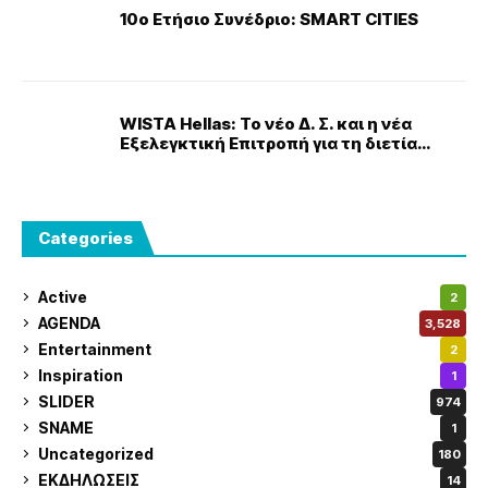
10ο Ετήσιο Συνέδριο: SMART CITIES
WISTA Hellas: Το νέο Δ. Σ. και η νέα
Εξελεγκτική Επιτροπή για τη διετία
2024-2026
Categories
Active
2
AGENDA
3,528
Entertainment
2
Inspiration
1
SLIDER
974
SNAME
1
Uncategorized
180
ΕΚΔΗΛΩΣΕΙΣ
14