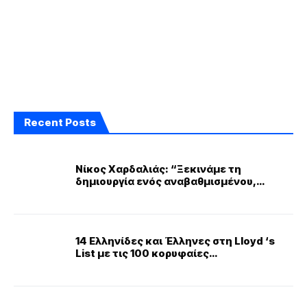
Recent Posts
Νίκος Χαρδαλιάς: “Ξεκινάμε τη
δημιουργία ενός αναβαθμισμένου,
ελεύθερου δημόσιου χώρου, που αλλάζει
την εικόνα της Αττικής”
14 Ελληνίδες και Έλληνες στη Lloyd ‘s
List με τις 100 κορυφαίες
προσωπικότητες της ναυτιλίας για το
2023