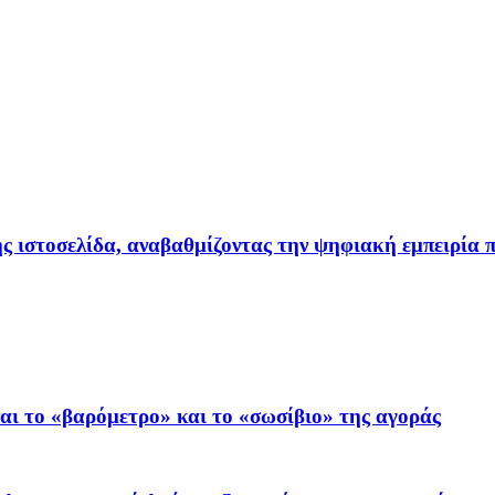
ιστοσελίδα, αναβαθμίζοντας την ψηφιακή εμπειρία π
ι το «βαρόμετρο» και το «σωσίβιο» της αγοράς