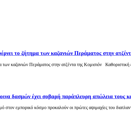
ρνει το ζήτημα των καζανιών Περάματος στην ατζέντ
 των καζανιών Περάματος στην ατζέντα της Κομισιόν Καθοριστική ε
οινα δασμών έχει σοβαρή παράπλευρη απώλεια τους 
στον εμπορικό κόσμο προκαλούν οι πρώτες αψιμαχίες του διατλαν