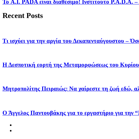
Το A.I. PADA είναι διαθέσιμο! Ινστιτούτο P.A.D.A.
Recent Posts
Τι ισχύει για την αργία του Δεκαπενταύγουστου – Όσ
Η Δεσποτική εορτή της Μεταμορφώσεως του Κυρίου
Μητροπολίτης Πειραιώς: Να χαίρεστε τη ζωή εδώ, αλλ
Ο Άγγελος Παντουβάκης για το εργαστήριο για την “