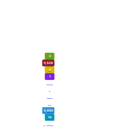
2
3,529
2
1
974
1
180
14
3,653
10
5,362