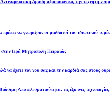
 – Αντιναρκωτική Δράση αξιοποιώντας την τεχνητή νοη
α πρέπει να γνωρίζουν οι μισθωτοί του ιδιωτικού τομέ
 στην Ιερά Μητρόπολη Πειραιώς
ά να έχετε τον νου σας και την καρδιά σας στους ουρ
Βιώσιμη Αποτελεσματικότητα, τις έξυπνες τεχνολογίες