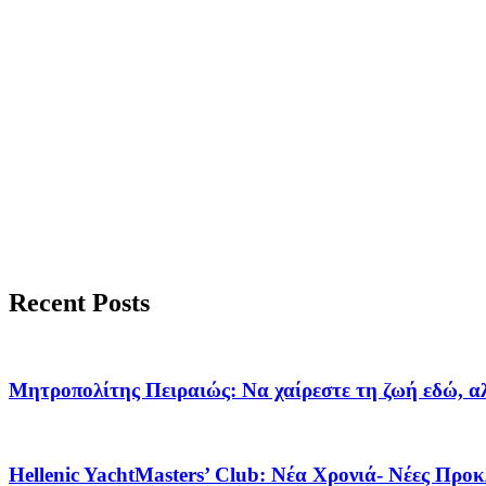
Recent Posts
Μητροπολίτης Πειραιώς: Να χαίρεστε τη ζωή εδώ, αλλ
Hellenic YachtMasters’ Club: Νέα Χρονιά- Νέες Προκ