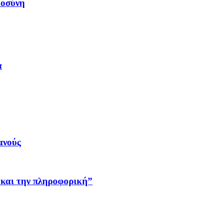
μοσύνη
α
ανούς
 και την πληροφορική”