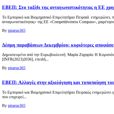
ΕΒΕΠ: Στο ταξίδι της ανταγωνιστικότητας η ΕΕ χρη
Το Εμπορικό και Βιομηχανικό Επιμελητήριο Πειραιά ενημερώνει, π
ανταγωνιστικότητας» της ΕΕ «Competitiveness Compass», χαιρέτησα
By
piraeus365
Δέσμη παραβάσεων Δεκεμβρίου: κυριότερες αποφάσε
Δημοσιευμένο από την Ευρωβουλευτή Μαρία Ζαχαρία: Η Κομισιόν κι
[INFR(2023)2036], επειδή...
By
piraeus365
ΕΒΕΠ: Αλλαγές στην αξιολόγηση και τυποποίηση του
Το Εμπορικό και Βιομηχανικό Επιμελητήριο Πειραιώς ενημερώνει γ
που επιχειρεί...
By
piraeus365