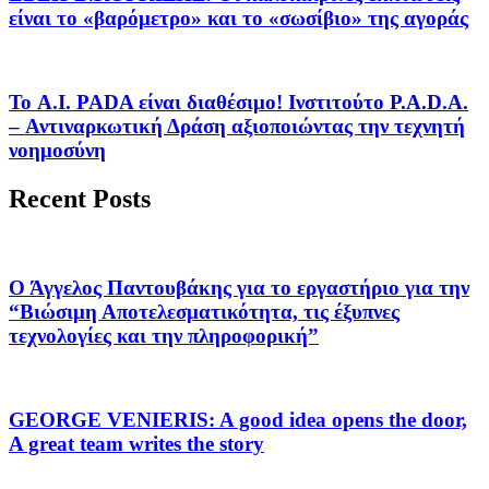
είναι το «βαρόμετρο» και το «σωσίβιο» της αγοράς
Το A.I. PADA είναι διαθέσιμο! Ινστιτούτο P.A.D.A.
– Αντιναρκωτική Δράση αξιοποιώντας την τεχνητή
νοημοσύνη
Recent Posts
Ο Άγγελος Παντουβάκης για το εργαστήριο για την
“Βιώσιμη Αποτελεσματικότητα, τις έξυπνες
τεχνολογίες και την πληροφορική”
GEORGE VENIERIS: A good idea opens the door,
A great team writes the story