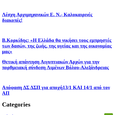
Λέσχη Αρχιμηχανικών Ε. Ν.- Καλοκαιρινές
διακοπές!
Β.Κορκίδης: «Η Ελλάδα θα νικήσει τους εμπρηστές
των δασών, της ζωής, της υγείας και της οικονομίας
μας»
Θετική απάντηση Αιγυπτιακών Αρχών για την
πορθμειακή σύνδεση Λιμένων Βόλου-Αλεξάνδρειας
Απόφαση ΔΣ ΔΣΠ για αποχή13/1 ΚΑΙ 14/1 από τον
ΑΠ
Categories