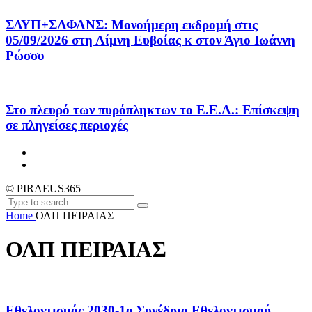
ΣΔΥΠ+ΣΑΦΑΝΣ: Μονοήμερη εκδρομή στις
05/09/2026 στη Λίμνη Ευβοίας κ στον Άγιο Ιωάννη
Ρώσσο
Στο πλευρό των πυρόπληκτων το Ε.Ε.Α.: Επίσκεψη
σε πληγείσες περιοχές
© PIRAEUS365
Home
ΟΛΠ ΠΕΙΡΑΙΑΣ
ΟΛΠ ΠΕΙΡΑΙΑΣ
Εθελοντισμός 2030-1ο Συνέδριο Εθελοντισμού