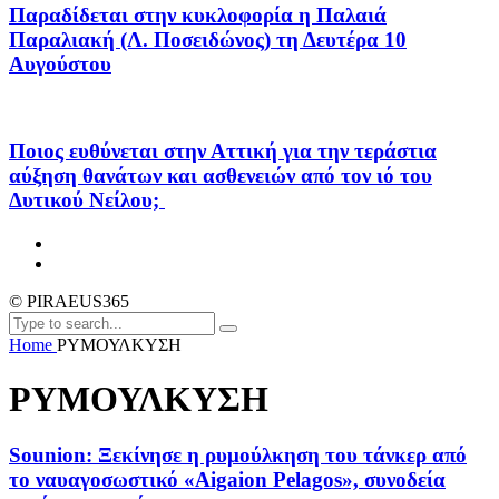
Παραδίδεται στην κυκλοφορία η Παλαιά
Παραλιακή (Λ. Ποσειδώνος) τη Δευτέρα 10
Αυγούστου
Ποιος ευθύνεται στην Αττική για την τεράστια
αύξηση θανάτων και ασθενειών από τον ιό του
Δυτικού Νείλου;
© PIRAEUS365
Home
ΡΥΜΟΥΛΚΥΣΗ
ΡΥΜΟΥΛΚΥΣΗ
Sounion: Ξεκίνησε η ρυμούλκηση του τάνκερ από
το ναυαγοσωστικό «Aigaion Pelagos», συνοδεία