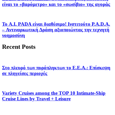
είναι το «βαρόμετρο» και το «σωσίβιο» της αγοράς
Το A.I. PADA είναι διαθέσιμο! Ινστιτούτο P.A.D.A.
– Αντιναρκωτική Δράση αξιοποιώντας την τεχνητή
νοημοσύνη
Recent Posts
Στο πλευρό των πυρόπληκτων το Ε.Ε.Α.: Επίσκεψη
σε πληγείσες περιοχές
Variety Cruises among the TOP 10 Intimate-Ship
Cruise Lines by Travel + Leisure