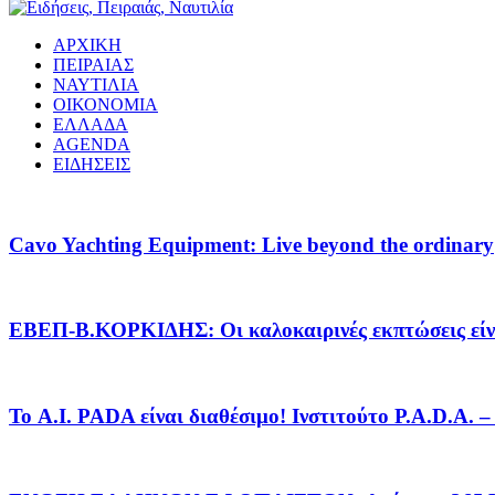
ΑΡΧΙΚΗ
ΠΕΙΡΑΙΑΣ
ΝΑΥΤΙΛΙΑ
ΟΙΚΟΝΟΜΙΑ
ΕΛΛΑΔΑ
AGENDA
ΕΙΔΗΣΕΙΣ
Cavo Yachting Equipment: Live beyond the ordinary
EΒΕΠ-Β.ΚΟΡΚΙΔΗΣ: Οι καλοκαιρινές εκπτώσεις είνα
Το A.I. PADA είναι διαθέσιμο! Ινστιτούτο P.A.D.A.