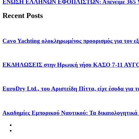
ΕΝΩΣΗ ΕΛΛΗΝΩΝ ΕΦΟΠΛΙΣΤΩΝ: Απένειμε 365 ΥΠ
Recent Posts
Cavo Yachting ολοκληρωμένος προορισμός για τον εξ
ΕΚΔΗΛΩΣΕΙΣ στην Ηρωική νήσο ΚΑΣΟ 7-11 ΑΥ
EuroDry Ltd., του Αριστείδη Πίττα, είχε έσοδα για 
Ακαδημίες Εμπορικού Ναυτικού: Τα δικαιολογητικά 