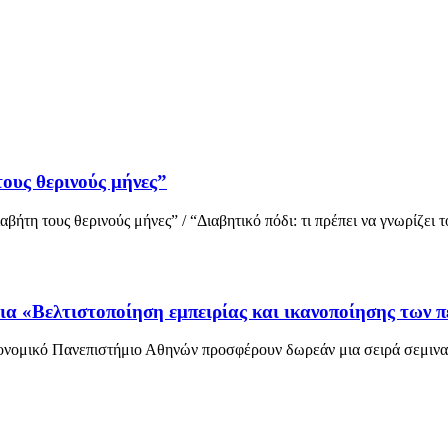
υς θερινούς μήνες”
ήτη τους θερινούς μήνες” / “Διαβητικό πόδι: τι πρέπει να γνωρίζει τ
α «Βελτιστοποίηση εμπειρίας και ικανοποίησης των 
ονομικό Πανεπιστήμιο Αθηνών προσφέρουν δωρεάν μια σειρά σεμινα