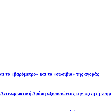
ι το «βαρόμετρο» και το «σωσίβιο» της αγοράς
 – Αντιναρκωτική Δράση αξιοποιώντας την τεχνητή νοη