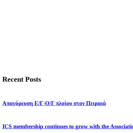
Recent Posts
Απαγόρευση Ε/Γ-Ο/Γ πλοίου στον Πειραιά
ICS membership continues to grow with the Associat