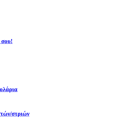
 σου!
δολάρια
στών/στριών