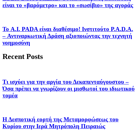
είναι το «βαρόμετρο» και το «σωσίβιο» της αγοράς
Το A.I. PADA είναι διαθέσιμο! Ινστιτούτο P.A.D.A.
– Αντιναρκωτική Δράση αξιοποιώντας την τεχνητή
νοημοσύνη
Recent Posts
Τι ισχύει για την αργία του Δεκαπενταύγουστου –
Όσα πρέπει να γνωρίζουν οι μισθωτοί του ιδιωτικού
τομέα
Η Δεσποτική εορτή της Μεταμορφώσεως του
Κυρίου στην Ιερά Μητρόπολη Πειραιώς