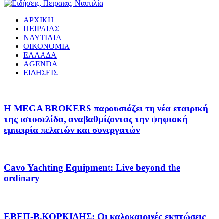
ΑΡΧΙΚΗ
ΠΕΙΡΑΙΑΣ
ΝΑΥΤΙΛΙΑ
ΟΙΚΟΝΟΜΙΑ
ΕΛΛΑΔΑ
AGENDA
ΕΙΔΗΣΕΙΣ
Η MEGA BROKERS παρουσιάζει τη νέα εταιρική
της ιστοσελίδα, αναβαθμίζοντας την ψηφιακή
εμπειρία πελατών και συνεργατών
Cavo Yachting Equipment: Live beyond the
ordinary
EΒΕΠ-Β.ΚΟΡΚΙΔΗΣ: Οι καλοκαιρινές εκπτώσεις