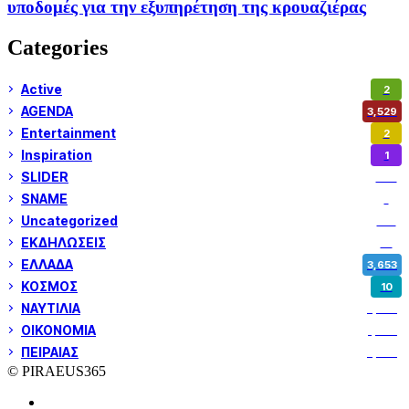
υποδομές για την εξυπηρέτηση της κρουαζιέρας
Categories
Active
2
AGENDA
3,529
Entertainment
2
Inspiration
1
SLIDER
974
SNAME
1
Uncategorized
180
ΕΚΔΗΛΩΣΕΙΣ
14
ΕΛΛΑΔΑ
3,653
ΚΟΣΜΟΣ
10
ΝΑΥΤΙΛΙΑ
5,362
ΟΙΚΟΝΟΜΙΑ
1,802
ΠΕΙΡΑΙΑΣ
3,262
© PIRAEUS365