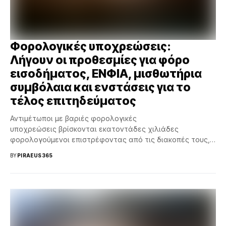
Φορολογικές υποχρεώσεις:
Λήγουν οι προθεσμίες για φόρο
εισοδήματος, ΕΝΦΙΑ, μισθωτήρια
συμβόλαια και ενστάσεις για το
τέλος επιτηδεύματος
Αντιμέτωποι με βαριές φορολογικές
υποχρεώσεις βρίσκονται εκατοντάδες χιλιάδες
φορολογούμενοι επιστρέφοντας από τις διακοπές τους,
καθώς, έως το τέλος Αυγούστου λήγει η προθεσμία για τη
BY
PIRAEUS365
δεύτερη...