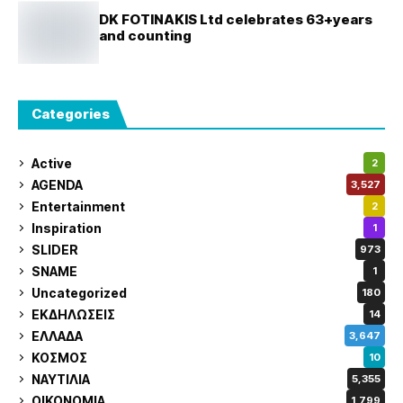
DK FOTINAKIS Ltd celebrates 63+years
and counting
Categories
Active
2
AGENDA
3,527
Entertainment
2
Inspiration
1
SLIDER
973
SNAME
1
Uncategorized
180
ΕΚΔΗΛΩΣΕΙΣ
14
ΕΛΛΑΔΑ
3,647
ΚΟΣΜΟΣ
10
ΝΑΥΤΙΛΙΑ
5,355
ΟΙΚΟΝΟΜΙΑ
1,799