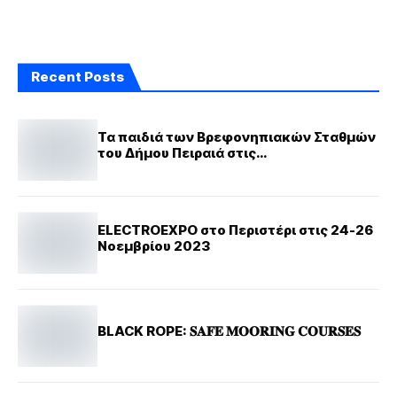
Recent Posts
Τα παιδιά των Βρεφονηπιακών Σταθμών
του Δήμου Πειραιά στις
«Παραμυθοδρομίες»
ELECTROEXPO στο Περιστέρι στις 24-26
Νοεμβρίου 2023
BLACK ROPE: 𝐒𝐀𝐅𝐄 𝐌𝐎𝐎𝐑𝐈𝐍𝐆 𝐂𝐎𝐔𝐑𝐒𝐄𝐒