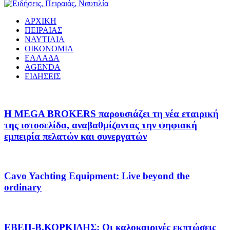
ΑΡΧΙΚΗ
ΠΕΙΡΑΙΑΣ
ΝΑΥΤΙΛΙΑ
ΟΙΚΟΝΟΜΙΑ
ΕΛΛΑΔΑ
AGENDA
ΕΙΔΗΣΕΙΣ
Η MEGA BROKERS παρουσιάζει τη νέα εταιρική
της ιστοσελίδα, αναβαθμίζοντας την ψηφιακή
εμπειρία πελατών και συνεργατών
Cavo Yachting Equipment: Live beyond the
ordinary
EΒΕΠ-Β.ΚΟΡΚΙΔΗΣ: Οι καλοκαιρινές εκπτώσεις