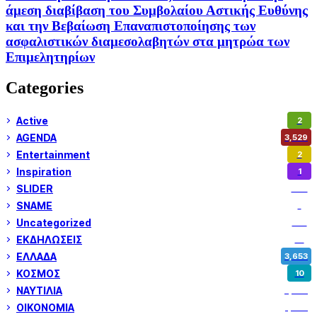
άμεση διαβίβαση του Συμβολαίου Αστικής Ευθύνης
και την Βεβαίωση Επαναπιστοποίησης των
ασφαλιστικών διαμεσολαβητών στα μητρώα των
Επιμελητηρίων
Categories
Active
2
AGENDA
3,529
Entertainment
2
Inspiration
1
SLIDER
974
SNAME
1
Uncategorized
180
ΕΚΔΗΛΩΣΕΙΣ
14
ΕΛΛΑΔΑ
3,653
ΚΟΣΜΟΣ
10
ΝΑΥΤΙΛΙΑ
5,362
ΟΙΚΟΝΟΜΙΑ
1,802