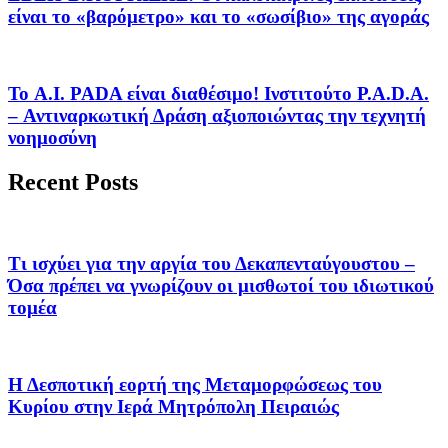
είναι το «βαρόμετρο» και το «σωσίβιο» της αγοράς
Το A.I. PADA είναι διαθέσιμο! Ινστιτούτο P.A.D.A.
– Αντιναρκωτική Δράση αξιοποιώντας την τεχνητή
νοημοσύνη
Recent Posts
Τι ισχύει για την αργία του Δεκαπενταύγουστου –
Όσα πρέπει να γνωρίζουν οι μισθωτοί του ιδιωτικού
τομέα
Η Δεσποτική εορτή της Μεταμορφώσεως του
Κυρίου στην Ιερά Μητρόπολη Πειραιώς