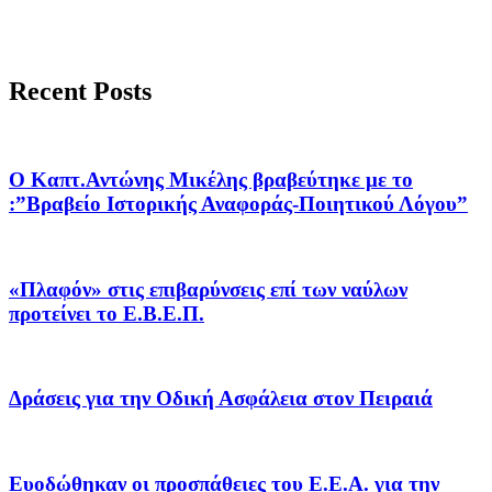
Recent Posts
Ο Καπτ.Αντώνης Μικέλης βραβεύτηκε με το
:”Βραβείο Ιστορικής Αναφοράς-Ποιητικού Λόγου”
«Πλαφόν» στις επιβαρύνσεις επί των ναύλων
προτείνει το Ε.Β.Ε.Π.
Δράσεις για την Οδική Ασφάλεια στον Πειραιά
Ευοδώθηκαν οι προσπάθειες του Ε.Ε.Α. για την