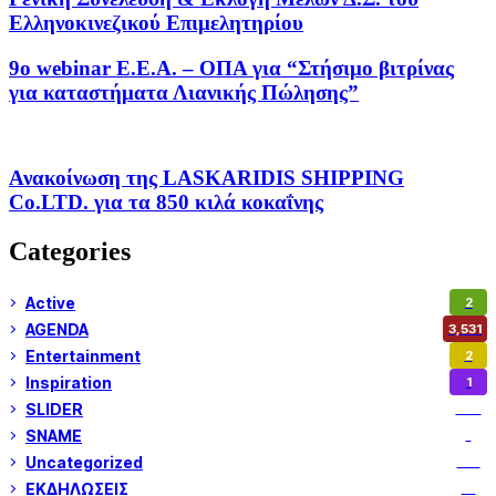
Ελληνοκινεζικού Επιμελητηρίου
9ο webinar Ε.Ε.Α. – ΟΠΑ για “Στήσιμο βιτρίνας
για καταστήματα Λιανικής Πώλησης”
Ανακοίνωση της LASKARIDIS SHIPPING
Co.LTD. για τα 850 κιλά κοκαΐνης
Categories
Active
2
AGENDA
3,531
Entertainment
2
Inspiration
1
SLIDER
973
SNAME
1
Uncategorized
180
ΕΚΔΗΛΩΣΕΙΣ
14