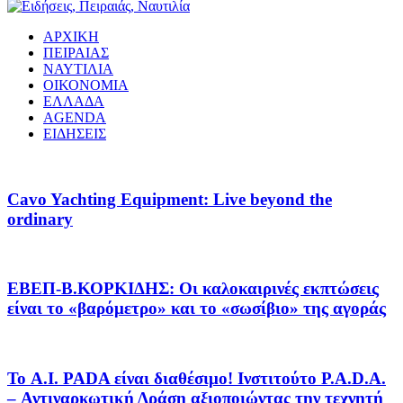
ΑΡΧΙΚΗ
ΠΕΙΡΑΙΑΣ
ΝΑΥΤΙΛΙΑ
ΟΙΚΟΝΟΜΙΑ
ΕΛΛΑΔΑ
AGENDA
ΕΙΔΗΣΕΙΣ
Cavo Yachting Equipment: Live beyond the
ordinary
EΒΕΠ-Β.ΚΟΡΚΙΔΗΣ: Οι καλοκαιρινές εκπτώσεις
είναι το «βαρόμετρο» και το «σωσίβιο» της αγοράς
Το A.I. PADA είναι διαθέσιμο! Ινστιτούτο P.A.D.A.
– Αντιναρκωτική Δράση αξιοποιώντας την τεχνητή