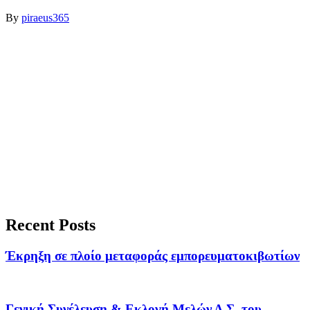
By
piraeus365
Recent Posts
Έκρηξη σε πλοίο μεταφοράς εμπορευματοκιβωτίων
Γενική Συνέλευση & Εκλογή Μελών Δ.Σ. του