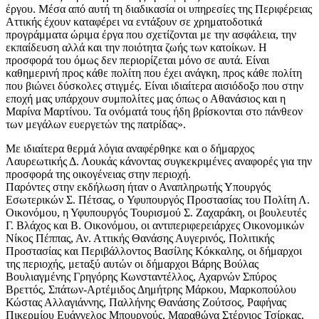
έργου. Μέσα από αυτή τη διαδικασία οι υπηρεσίες της Περιφέρειας
Αττικής έχουν καταφέρει να εντάξουν σε χρηματοδοτικά
προγράμματα ώριμα έργα που σχετίζονται με την ασφάλεια, την
εκπαίδευση αλλά και την ποιότητα ζωής των κατοίκων. Η
προσφορά του όμως δεν περιορίζεται μόνο σε αυτά. Είναι
καθημερινή προς κάθε πολίτη που έχει ανάγκη, προς κάθε πολίτη
που βιώνει δύσκολες στιγμές. Είναι ιδιαίτερα αισιόδοξο που στην
εποχή μας υπάρχουν συμπολίτες μας όπως ο Αθανάσιος και η
Μαρίνα Μαρτίνου. Τα ονόματά τους ήδη βρίσκονται στο πάνθεον
των μεγάλων ευεργετών της πατρίδας».
Με ιδιαίτερα θερμά λόγια αναφέρθηκε και ο δήμαρχος
Λαυρεωτικής Δ. Λουκάς κάνοντας συγκεκριμένες αναφορές για την
προσφορά της οικογένειας στην περιοχή.
Παρόντες στην εκδήλωση ήταν ο Αναπληρωτής Υπουργός
Εσωτερικών Σ. Πέτσας, o Υφυπουργός Προστασίας του Πολίτη Λ.
Οικονόμου, η Υφυπουργός Τουρισμού Σ. Ζαχαράκη, οι βουλευτές
Γ. Βλάχος και Β. Οικονόμου, οι αντιπεριφερειάρχες Οικονομικών
Νίκος Πέππας, Αν. Αττικής Θανάσης Αυγερινός, Πολιτικής
Προστασίας και Περιβάλλοντος Βασίλης Κόκκαλης, οι δήμαρχοι
της περιοχής, μεταξύ αυτών οι δήμαρχοι Βάρης Βούλας
Βουλιαγμένης Γρηγόρης Κωνσταντέλλος, Αχαρνών Σπύρος
Βρεττός, Σπάτων-Αρτέμιδος Δημήτρης Μάρκου, Μαρκοπούλου
Κώστας Αλλαγιάννης, Παλλήνης Θανάσης Ζούτσος, Ραφήνας
Πικερμίου Ευάγγελος Μπουρνούς, Μαραθώνα Στέργιος Τσίρκας,