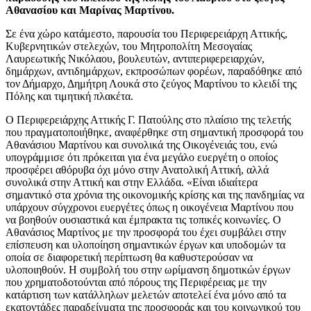
Αθανασίου και Μαρίνας Μαρτίνου.
Σε ένα χώρο κατάμεστο, παρουσία του Περιφερειάρχη Αττικής,
Κυβερνητικών στελεχών, του Μητροπολίτη Μεσογαίας
Λαυρεωτικής Νικόλαου, βουλευτών, αντιπεριφερειαρχών,
δημάρχων, αντιδημάρχων, εκπροσώπων φορέων, παραδόθηκε από
τον Δήμαρχο, Δημήτρη Λουκά στο ζεύγος Μαρτίνου το κλειδί της
Πόλης και τιμητική πλακέτα.
Ο Περιφερειάρχης Αττικής Γ. Πατούλης στο πλαίσιο της τελετής
που πραγματοποιήθηκε, αναφέρθηκε στη σημαντική προσφορά του
Αθανάσιου Μαρτίνου και συνολικά της Οικογένειάς του, ενώ
υπογράμμισε ότι πρόκειται για ένα μεγάλο ευεργέτη ο οποίος
προσφέρει αθόρυβα όχι μόνο στην Ανατολική Αττική, αλλά
συνολικά στην Αττική και στην Ελλάδα. «Είναι ιδιαίτερα
σημαντικό στα χρόνια της οικονομικής κρίσης και της πανδημίας να
υπάρχουν σύγχρονοι ευεργέτες όπως η οικογένεια Μαρτίνου που
να βοηθούν ουσιαστικά και έμπρακτα τις τοπικές κοινωνίες. Ο
Αθανάσιος Μαρτίνος με την προσφορά του έχει συμβάλει στην
επίσπευση και υλοποίηση σημαντικών έργων και υποδομών τα
οποία σε διαφορετική περίπτωση θα καθυστερούσαν να
υλοποιηθούν. Η συμβολή του στην ωρίμανση δημοτικών έργων
που χρηματοδοτούνται από πόρους της Περιφέρειας με την
κατάρτιση των κατάλληλων μελετών αποτελεί ένα μόνο από τα
εκατοντάδες παραδείγματα της προσφοράς και του κοινωνικού του