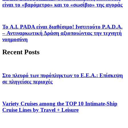
είναι το «βαρόμετρο» και το «σωσίβιο» της αγοράς
Το A.I. PADA είναι διαθέσιμο! Ινστιτούτο P.A.D.A.
– Αντιναρκωτική Δράση αξιοποιώντας την τεχνητή
νοημοσύνη
Recent Posts
Στο πλευρό των πυρόπληκτων το Ε.Ε.Α.: Επίσκεψη
σε πληγείσες περιοχές
Variety Cruises among the TOP 10 Intimate-Ship
Cruise Lines by Travel + Leisure