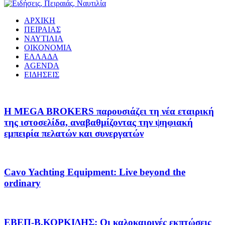
ΑΡΧΙΚΗ
ΠΕΙΡΑΙΑΣ
ΝΑΥΤΙΛΙΑ
ΟΙΚΟΝΟΜΙΑ
ΕΛΛΑΔΑ
AGENDA
ΕΙΔΗΣΕΙΣ
Η MEGA BROKERS παρουσιάζει τη νέα εταιρική
της ιστοσελίδα, αναβαθμίζοντας την ψηφιακή
εμπειρία πελατών και συνεργατών
Cavo Yachting Equipment: Live beyond the
ordinary
EΒΕΠ-Β.ΚΟΡΚΙΔΗΣ: Οι καλοκαιρινές εκπτώσεις