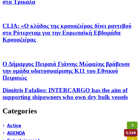
στα Τρίκαλα
CLIA: «Ο κλάδος της κρουαζιέρας δίνει ραντεβού
στο Ρότερνταμ για την Ευρωπαϊκή Εβδομάδα
Κρουαζιέρας
Ο Δήμαρχος Πειραιά Γιάννης Μώραλης βράβευσε
την ομάδα υδατοσφαίρισης Κ11 του Εθνικού
Πειραιώς
Dimitris Fafalios: INTERCARGO has the aim of
supporting shipowners who own dry bulk vessels
Categories
Active
2
AGENDA
3,528