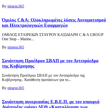
By
piraeus365
Όμιλος C&A: Ολοκληρωμένες λύσεις Αυτοματισμού
και Ηλεκτρολογικών Εφαρμογών
ΟΜΙΛΟΣ ΕΤΑΙΡΕΙΩΝ ΣΤΑΥΡΟΥ ΚΑΣΙΔΙΑΡΗ C & A GROUP
One Stop – Marine...
By
piraeus365
Συνάντηση Προέδρου ΣΒΑΠ με τον Αντιπρόεδρο
της Κυβέρνησης
Συνάντηση Προέδρου ΣΒΑΠ με τον Αντιπρόεδρο της
Κυβέρνησης– Κατάθεση προτάσεων για το...
By
piraeus365
Συνάντηση συνεργασίας Ε.Β.Ε.Π. με τον υπουργό
Ανάπτυξης ενόψει ΔΕΘ «Κοστολόγηση των