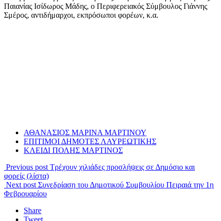
Παιανίας Ισίδωρος Μάδης, ο Περιφερειακός Σύμβουλος Γιάννης
Σμέρος, αντιδήμαρχοι, εκπρόσωποι φορέων, κ.α.
ΑΘΑΝΑΣΙΟΣ ΜΑΡΙΝΑ ΜΑΡΤΙΝΟΥ
ΕΠΙΤΙΜΟΙ ΔΗΜΟΤΕΣ ΛΑΥΡΕΩΤΙΚΗΣ
ΚΛΕΙΔΙ ΠΟΛΗΣ ΜΑΡΤΙΝΟΣ
Previous post
Τρέχουν χιλιάδες προσλήψεις σε Δημόσιο και
φορείς (λίστα)
Next post
Συνεδρίαση του Δημοτικού Συμβουλίου Πειραιά την 1η
Φεβρουαρίου
Share
Tweet