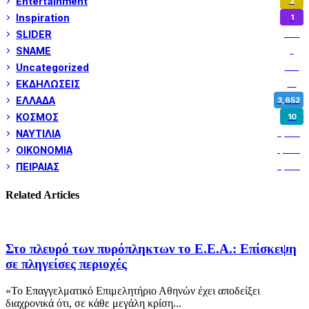
Entertainment
2
Inspiration
1
SLIDER
974
SNAME
1
Uncategorized
180
ΕΚΔΗΛΩΣΕΙΣ
14
ΕΛΛΑΔΑ
3,652
ΚΟΣΜΟΣ
10
ΝΑΥΤΙΛΙΑ
5,358
ΟΙΚΟΝΟΜΙΑ
1,800
ΠΕΙΡΑΙΑΣ
3,259
Related Articles
Στο πλευρό των πυρόπληκτων το Ε.Ε.Α.: Επίσκεψη
σε πληγείσες περιοχές
«Το Επαγγελματικό Επιμελητήριο Αθηνών έχει αποδείξει
διαχρονικά ότι, σε κάθε μεγάλη κρίση...