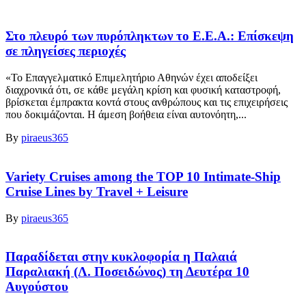
Στο πλευρό των πυρόπληκτων το Ε.Ε.Α.: Επίσκεψη
σε πληγείσες περιοχές
«Το Επαγγελματικό Επιμελητήριο Αθηνών έχει αποδείξει
διαχρονικά ότι, σε κάθε μεγάλη κρίση και φυσική καταστροφή,
βρίσκεται έμπρακτα κοντά στους ανθρώπους και τις επιχειρήσεις
που δοκιμάζονται. Η άμεση βοήθεια είναι αυτονόητη,...
By
piraeus365
Variety Cruises among the TOP 10 Intimate-Ship
Cruise Lines by Travel + Leisure
By
piraeus365
Παραδίδεται στην κυκλοφορία η Παλαιά
Παραλιακή (Λ. Ποσειδώνος) τη Δευτέρα 10
Αυγούστου