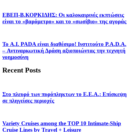
EΒΕΠ-Β.ΚΟΡΚΙΔΗΣ: Οι καλοκαιρινές εκπτώσεις
είναι το «βαρόμετρο» και το «σωσίβιο» της αγοράς
Το A.I. PADA είναι διαθέσιμο! Ινστιτούτο P.A.D.A.
– Αντιναρκωτική Δράση αξιοποιώντας την τεχνητή
νοημοσύνη
Recent Posts
Στο πλευρό των πυρόπληκτων το Ε.Ε.Α.: Επίσκεψη
σε πληγείσες περιοχές
Variety Cruises among the TOP 10 Intimate-Ship
Cruise Lines by Travel + Leisure