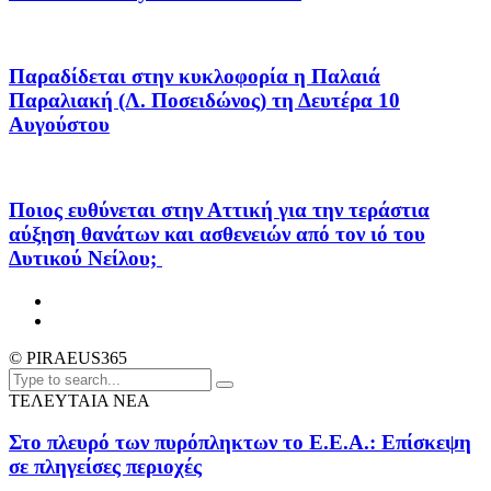
Παραδίδεται στην κυκλοφορία η Παλαιά
Παραλιακή (Λ. Ποσειδώνος) τη Δευτέρα 10
Αυγούστου
Ποιος ευθύνεται στην Αττική για την τεράστια
αύξηση θανάτων και ασθενειών από τον ιό του
Δυτικού Νείλου;
© PIRAEUS365
ΤΕΛΕΥΤΑΙΑ ΝΕΑ
Στο πλευρό των πυρόπληκτων το Ε.Ε.Α.: Επίσκεψη
σε πληγείσες περιοχές