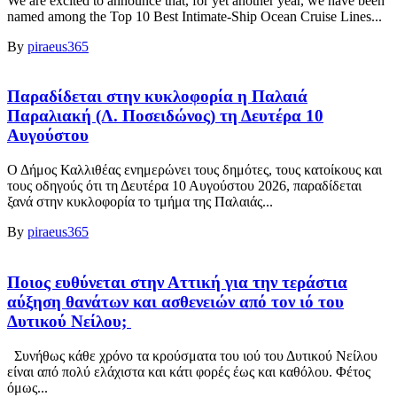
We are excited to announce that, for yet another year, we have been
named among the Top 10 Best Intimate-Ship Ocean Cruise Lines...
By
piraeus365
Παραδίδεται στην κυκλοφορία η Παλαιά
Παραλιακή (Λ. Ποσειδώνος) τη Δευτέρα 10
Αυγούστου
Ο Δήμος Καλλιθέας ενημερώνει τους δημότες, τους κατοίκους και
τους οδηγούς ότι τη Δευτέρα 10 Αυγούστου 2026, παραδίδεται
ξανά στην κυκλοφορία το τμήμα της Παλαιάς...
By
piraeus365
Ποιος ευθύνεται στην Αττική για την τεράστια
αύξηση θανάτων και ασθενειών από τον ιό του
Δυτικού Νείλου;
Συνήθως κάθε χρόνο τα κρούσματα του ιού του Δυτικού Νείλου
είναι από πολύ ελάχιστα και κάτι φορές έως και καθόλου. Φέτος
όμως...