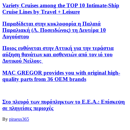
Variety Cruises among the TOP 10 Intimate-Ship
Cruise Lines by Travel + Leisure
Παραδίδεται στην κυκλοφορία η Παλαιά
Παραλιακή (Λ. Ποσειδώνος) τη Δευτέρα 10
Αυγούστου
Ποιος ευθύνεται στην Αττική για την τεράστια
αύξηση θανάτων και ασθενειών από τον ιό του
Δυτικού Νείλου;
MAC GREGOR provides you with original high-
quality parts from 36 OEM brands
Στο πλευρό των πυρόπληκτων το Ε.Ε.Α.: Επίσκεψη
σε πληγείσες περιοχές
By
piraeus365