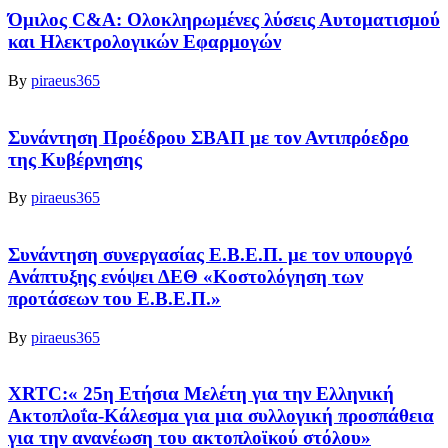
Όμιλος C&A: Ολοκληρωμένες λύσεις Αυτοματισμού
και Ηλεκτρολογικών Εφαρμογών
By
piraeus365
Συνάντηση Προέδρου ΣΒΑΠ με τον Αντιπρόεδρο
της Κυβέρνησης
By
piraeus365
Συνάντηση συνεργασίας Ε.Β.Ε.Π. με τον υπουργό
Ανάπτυξης ενόψει ΔΕΘ «Κοστολόγηση των
προτάσεων του Ε.Β.Ε.Π.»
By
piraeus365
XRTC:« 25η Ετήσια Μελέτη για την Ελληνική
Ακτοπλοΐα-Κάλεσμα για μια συλλογική προσπάθεια
για την ανανέωση του ακτοπλοϊκού στόλου»