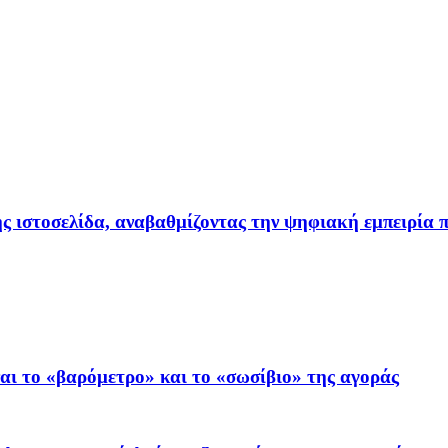
ιστοσελίδα, αναβαθμίζοντας την ψηφιακή εμπειρία π
ι το «βαρόμετρο» και το «σωσίβιο» της αγοράς