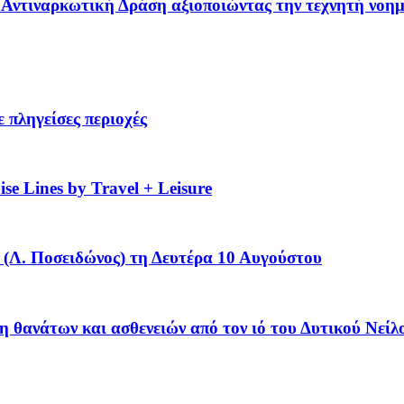
 – Αντιναρκωτική Δράση αξιοποιώντας την τεχνητή νοη
 πληγείσες περιοχές
se Lines by Travel + Leisure
(Λ. Ποσειδώνος) τη Δευτέρα 10 Αυγούστου
η θανάτων και ασθενειών από τον ιό του Δυτικού Νείλ