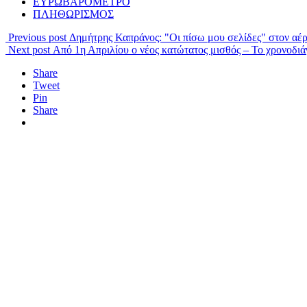
ΕΥΡΩΒΑΡΟΜΕΤΡΟ
ΠΛΗΘΩΡΙΣΜΟΣ
Previous post
Δημήτρης Καπράνος: "Οι πίσω μου σελίδες" στον αέ
Next post
Από 1η Απριλίου ο νέος κατώτατος μισθός – Το χρονοδι
Share
Tweet
Pin
Share