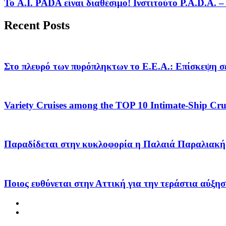
Το A.I. PADA είναι διαθέσιμο! Ινστιτούτο P.A.D.A.
Recent Posts
Στο πλευρό των πυρόπληκτων το Ε.Ε.Α.: Επίσκεψη σε
Variety Cruises among the TOP 10 Intimate-Ship Crui
Παραδίδεται στην κυκλοφορία η Παλαιά Παραλιακή 
Ποιος ευθύνεται στην Αττική για την τεράστια αύξησ