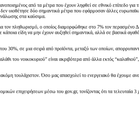
κανοποιημένος από τα μέτρα που έχουν ληφθεί σε εθνικό επίπεδο για 
η δεν υιοθέτησε δύο σημαντικά μέτρα που εφάρμοσαν άλλες ευρωπαϊκ
ανάλωσης στα καύσιμα.
α τον πληθωρισμό, ο οποίος διαμορφώθηκε στο 7% τον περασμένο Δ
σε κάποια είδη να μην έχουν αυξηθεί σημαντικά, αλλά σε βασικά αγαθ
 του 30%, σε μια σειρά από προϊόντα, μεταξύ των οποίων, απορρυπαν
αλάθι του νοικοκυριού” είναι ακριβότερα από άλλα εκτός “καλαθιού”
 ακόμη τουλάχιστον. Όσο μας απασχολεί το ενεργειακό θα έχουμε ανα
μικών επιχειρήσεων μέσω του gov.gr, τονίζοντας ότι τα τελευταία 3 χ