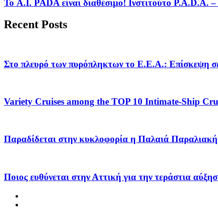
Το A.I. PADA είναι διαθέσιμο! Ινστιτούτο P.A.D.A.
Recent Posts
Στο πλευρό των πυρόπληκτων το Ε.Ε.Α.: Επίσκεψη σε
Variety Cruises among the TOP 10 Intimate-Ship Crui
Παραδίδεται στην κυκλοφορία η Παλαιά Παραλιακή 
Ποιος ευθύνεται στην Αττική για την τεράστια αύξησ