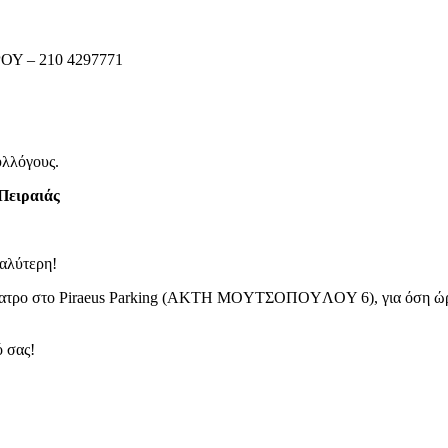
Υ – 210 4297771
υλλόγους.
Πειραιάς
καλύτερη!
 θέατρο στο Piraeus Parking (AKTH MOYTΣOΠOYΛOY 6), για όση ώρα
ό σας!