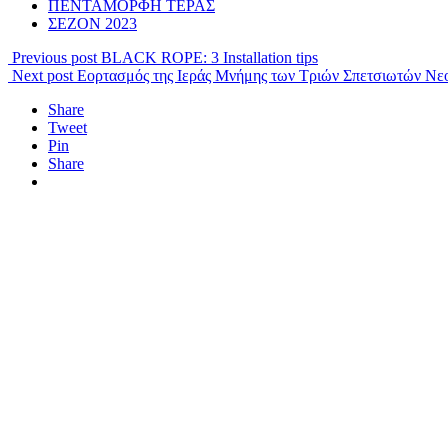
ΠΕΝΤΑΜΟΡΦΗ ΤΕΡΑΣ
ΣΕΖΟΝ 2023
Previous post
BLACK ROPE: 3 Installation tips
Next post
Εορτασμός της Ιεράς Μνήμης των Τριών Σπετσιωτών Ν
Share
Tweet
Pin
Share