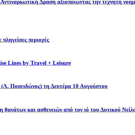
 – Αντιναρκωτική Δράση αξιοποιώντας την τεχνητή νοη
 πληγείσες περιοχές
se Lines by Travel + Leisure
(Λ. Ποσειδώνος) τη Δευτέρα 10 Αυγούστου
η θανάτων και ασθενειών από τον ιό του Δυτικού Νείλ