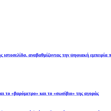
ιστοσελίδα, αναβαθμίζοντας την ψηφιακή εμπειρία π
ι το «βαρόμετρο» και το «σωσίβιο» της αγοράς