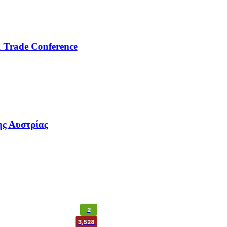
& Trade Conference
ης Αυστρίας
2
3,528