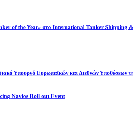
anker of the Year» στο International Tanker Shipping 
διακό Υπουργό Ευρωπαϊκών και Διεθνών Υποθέσεων τ
ing Navios Roll out Event