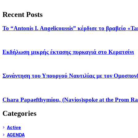
Recent Posts
Το “Antonis I. Angelicoussis” κέρδισε το βραβείο «T
Εκδήλωση μικρής έκτασης πυρκαγιά στο Κερατσίνι
Συνάντηση του Υπουργού Ναυτιλίας με τον Ομοσπον
Chara Papaefthymiou, (Navios)spoke at the Prom Rac
Categories
Active
AGENDA