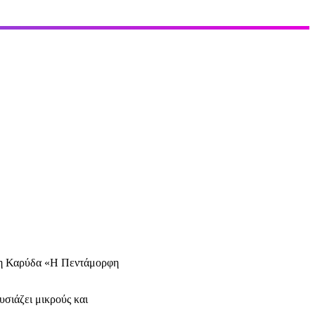
άση Καρύδα «Η Πεντάμορφη
υσιάζει μικρούς και