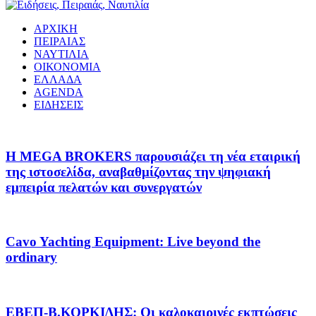
ΑΡΧΙΚΗ
ΠΕΙΡΑΙΑΣ
ΝΑΥΤΙΛΙΑ
ΟΙΚΟΝΟΜΙΑ
ΕΛΛΑΔΑ
AGENDA
ΕΙΔΗΣΕΙΣ
Η MEGA BROKERS παρουσιάζει τη νέα εταιρική
της ιστοσελίδα, αναβαθμίζοντας την ψηφιακή
εμπειρία πελατών και συνεργατών
Cavo Yachting Equipment: Live beyond the
ordinary
EΒΕΠ-Β.ΚΟΡΚΙΔΗΣ: Οι καλοκαιρινές εκπτώσεις