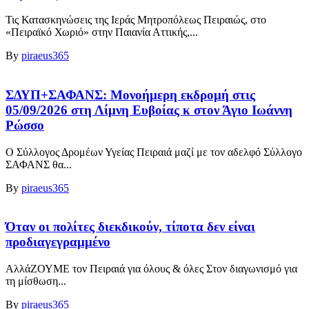
Τις Κατασκηνώσεις της Ιεράς Μητροπόλεως Πειραιώς, στο
«Πειραϊκό Χωριό» στην Παιανία Αττικής,...
By
piraeus365
ΣΔΥΠ+ΣΑΦΑΝΣ: Μονοήμερη εκδρομή στις
05/09/2026 στη Λίμνη Ευβοίας κ στον Άγιο Ιωάννη
Ρώσσο
Ο Σύλλογος Δρομέων Υγείας Πειραιά μαζί με τον αδελφό Σύλλογο
ΣΑΦΑΝΣ θα...
By
piraeus365
Όταν οι πολίτες διεκδικούν, τίποτα δεν είναι
προδιαγεγραμμένο
ΑλλάΖΟΥΜΕ τον Πειραιά για όλους & όλες Στον διαγωνισμό για
τη μίσθωση...
By
piraeus365