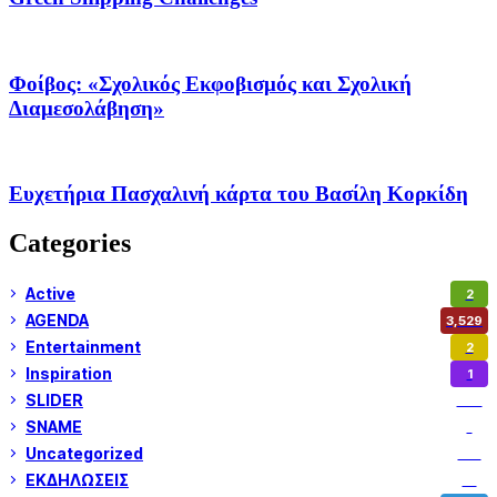
Φοίβος: «Σχολικός Εκφοβισμός και Σχολική
Διαμεσολάβηση»
Ευχετήρια Πασχαλινή κάρτα του Βασίλη Κορκίδη
Categories
Active
2
AGENDA
3,529
Entertainment
2
Inspiration
1
SLIDER
974
SNAME
1
Uncategorized
180
ΕΚΔΗΛΩΣΕΙΣ
14