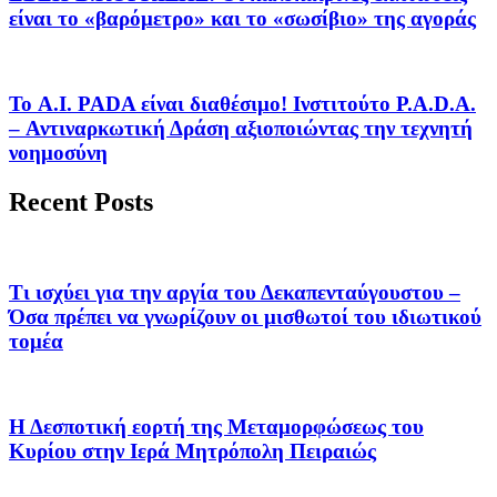
είναι το «βαρόμετρο» και το «σωσίβιο» της αγοράς
Το A.I. PADA είναι διαθέσιμο! Ινστιτούτο P.A.D.A.
– Αντιναρκωτική Δράση αξιοποιώντας την τεχνητή
νοημοσύνη
Recent Posts
Τι ισχύει για την αργία του Δεκαπενταύγουστου –
Όσα πρέπει να γνωρίζουν οι μισθωτοί του ιδιωτικού
τομέα
Η Δεσποτική εορτή της Μεταμορφώσεως του
Κυρίου στην Ιερά Μητρόπολη Πειραιώς