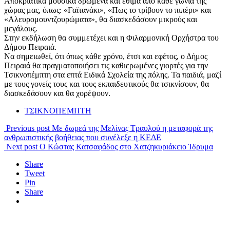
Αποκριάτικα μουσικά δρώμενα και έθιμα από κάθε γωνιά της
χώρας μας, όπως: «Γαϊτανάκι», «Πως το τρίβουν το πιπέρι» και
«Αλευρομουντζουρώματα», θα διασκεδάσουν μικρούς και
μεγάλους.
Στην εκδήλωση θα συμμετέχει και η Φιλαρμονική Ορχήστρα του
Δήμου Πειραιά.
Να σημειωθεί, ότι όπως κάθε χρόνο, έτσι και εφέτος, ο Δήμος
Πειραιά θα πραγματοποιήσει τις καθιερωμένες γιορτές για την
Τσικνοπέμπτη στα επτά Ειδικά Σχολεία της πόλης. Τα παιδιά, μαζί
με τους γονείς τους και τους εκπαιδευτικούς θα τσικνίσουν, θα
διασκεδάσουν και θα χορέψουν.
ΤΣΙΚΝΟΠΕΜΠΤΗ
Previous post
Με δωρεά της Μελίνας Τραυλού η μεταφορά της
ανθρωπιστικής βοήθειας που συνέλεξε η ΚΕΔΕ
Next post
Ο Κώστας Κατσαφάδος στο Χατζηκυριάκειο Ίδρυμα
Share
Tweet
Pin
Share