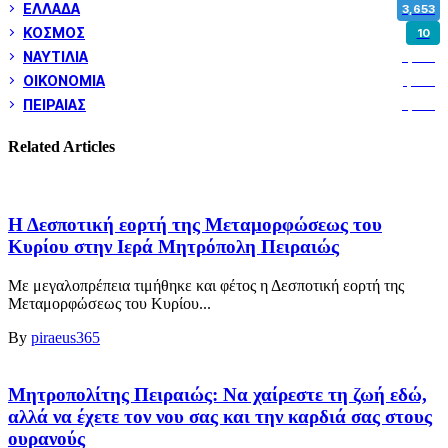
ΕΛΛΑΔΑ
3,653
ΚΟΣΜΟΣ
10
ΝΑΥΤΙΛΙΑ
5,362
ΟΙΚΟΝΟΜΙΑ
1,802
ΠΕΙΡΑΙΑΣ
3,262
Related Articles
Η Δεσποτική εορτή της Μεταμορφώσεως του
Κυρίου στην Ιερά Μητρόπολη Πειραιώς
Με μεγαλοπρέπεια τιμήθηκε και φέτος η Δεσποτική εορτή της
Μεταμορφώσεως του Κυρίου...
By
piraeus365
Μητροπολίτης Πειραιώς: Να χαίρεστε τη ζωή εδώ,
αλλά να έχετε τον νου σας και την καρδιά σας στους
ουρανούς